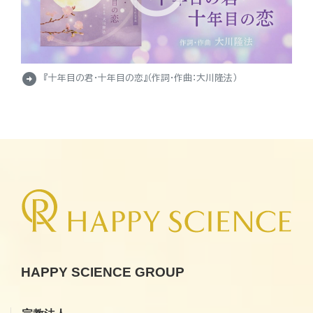
arrow_circle_right
『十年目の君・十年目の恋』（作詞・作曲：大川隆法）
HAPPY SCIENCE GROUP