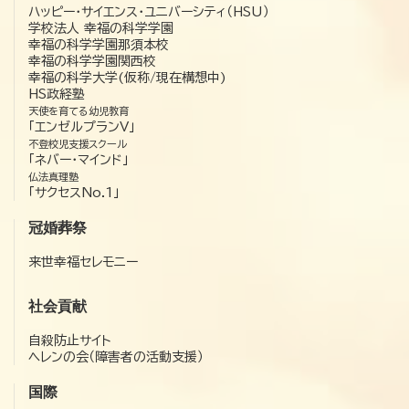
ハッピー・サイエンス・ユニバーシティ（HSU）
学校法人 幸福の科学学園
幸福の科学学園那須本校
幸福の科学学園関西校
幸福の科学大学(仮称/現在構想中)
HS政経塾
天使を育てる幼児教育
「エンゼルプランV」
不登校児支援スクール
「ネバー・マインド」
仏法真理塾
「サクセスNo.1」
冠婚葬祭
来世幸福セレモニー
社会貢献
自殺防止サイト
ヘレンの会（障害者の活動支援）
国際