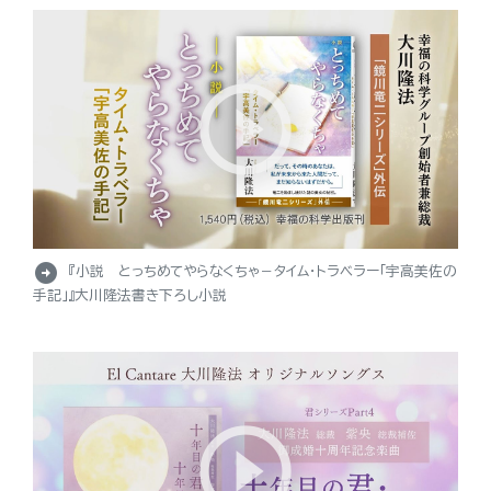
arrow_circle_right
『小説 とっちめてやらなくちゃ－タイム・トラベラー「宇高美佐の
手記」』大川隆法書き下ろし小説