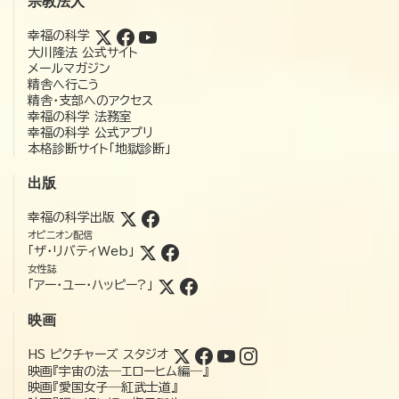
宗教法人
幸福の科学
大川隆法 公式サイト
メールマガジン
精舎へ行こう
精舎・支部へのアクセス
幸福の科学 法務室
幸福の科学 公式アプリ
本格診断サイト「地獄診断」
出版
幸福の科学出版
オピニオン配信
「ザ・リバティWeb」
女性誌
「アー・ユー・ハッピー?」
映画
HS ピクチャーズ スタジオ
映画『宇宙の法―エローヒム編―』
映画『愛国女子―紅武士道』