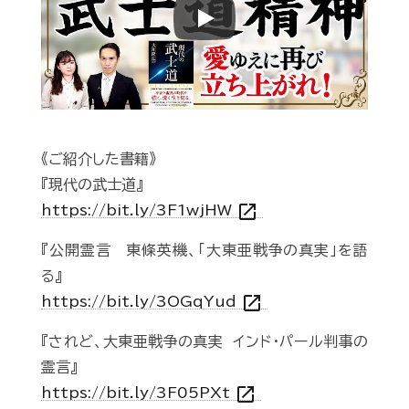
Play
《ご紹介した書籍》
『現代の武士道』
open_in_new
https://bit.ly/3F1wjHW
『公開霊言 東條英機、「大東亜戦争の真実」を語
る』
open_in_new
https://bit.ly/3OGqYud
『されど、大東亜戦争の真実 インド・パール判事の
霊言』
open_in_new
https://bit.ly/3F05PXt