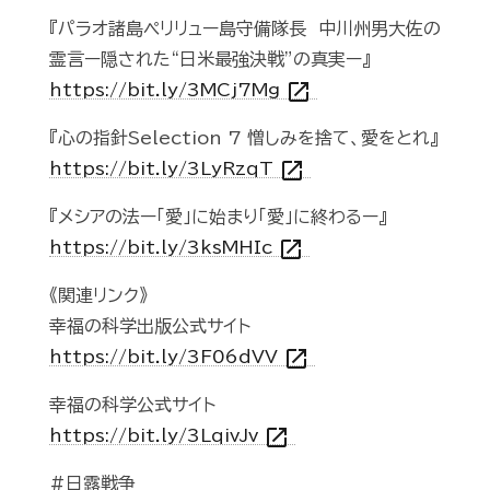
『パラオ諸島ペリリュー島守備隊長 中川州男大佐の
霊言ー隠された“日米最強決戦”の真実ー』
open_in_new
https://bit.ly/3MCj7Mg
『心の指針Selection 7 憎しみを捨て、愛をとれ』
open_in_new
https://bit.ly/3LyRzqT
『メシアの法ー「愛」に始まり「愛」に終わるー』
open_in_new
https://bit.ly/3ksMHIc
《関連リンク》
幸福の科学出版公式サイト
open_in_new
https://bit.ly/3F06dVV
幸福の科学公式サイト
open_in_new
https://bit.ly/3LqivJv
#日露戦争