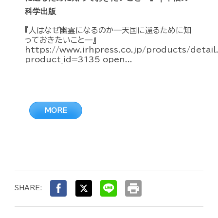
科学出版
『人はなぜ幽霊になるのか―天国に還るために知
っておきたいこと―』
https://www.irhpress.co.jp/products/detai
product_id=3135 open...
MORE
print
SHARE: