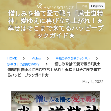
日本語
English
憎しみを捨て愛で戦う「武士道精
神」愛ゆえに再び立ち上がれ！★
幸せはそこまで来てるハッピーブ
ックガイド★
chevron_right
chevron_right
chevron_right
HOME
Video
幸福の科学公式チャンネル
chevron_right
憎しみを捨て愛で戦う「武士
宗教はナゼ必要なのか？
道精神」愛ゆえに再び立ち上がれ！★幸せはそこまで来て
るハッピーブックガイド★
May 4, 2022