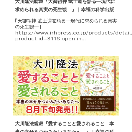
大川隆法総裁『天御祖神 武士道を語る―現代に
求められる真実の死生観―』｜幸福の科学出版
『天御祖神 武士道を語る―現代に求められる真実
の死生観―』
https://www.irhpress.co.jp/products/detai
product_id=3118 open_in...
大川隆法総裁『愛することと愛されること―本
当の幸せをつかみたいあなたへ―』｜幸福の科