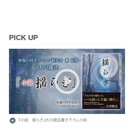
PICK UP
arrow_circle_right
『小説 揺らぎ』大川隆法書き下ろし小説