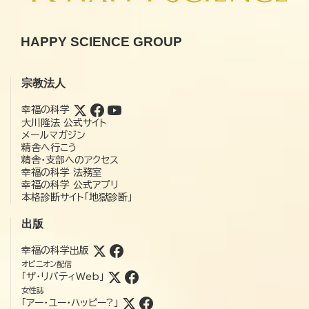
HAPPY SCIENCE GROUP
宗教法人
幸福の科学
大川隆法 公式サイト
メールマガジン
精舎へ行こう
精舎・支部へのアクセス
幸福の科学 法務室
幸福の科学 公式アプリ
本格診断サイト「地獄診断」
出版
幸福の科学出版
オピニオン配信
「ザ・リバティWeb」
女性誌
「アー・ユー・ハッピー?」