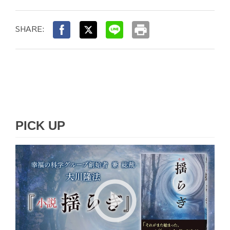
print
SHARE:
PICK UP