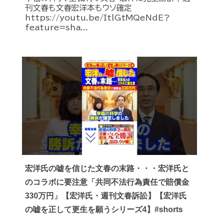
刊文春も文春宏洋本もウソ確定
https://youtu.be/ItlGtMQeNdE?
feature=sha...
宏洋氏の嘘を信じた文春の末路・・・宏洋氏と
のコラボに要注意「共同不法行為責任で賠償金
330万円」【宏洋氏・週刊文春訴訟】【宏洋氏
の嘘を正して更生を願うシリーズ4】#shorts