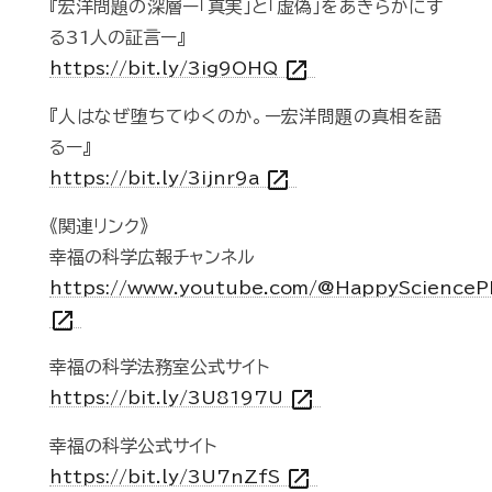
『宏洋問題の深層ー「真実」と「虚偽」をあきらかにす
る31人の証言ー』
open_in_new
https://bit.ly/3ig9OHQ
『人はなぜ堕ちてゆくのか。ー宏洋問題の真相を語
るー』
open_in_new
https://bit.ly/3ijnr9a
《関連リンク》
幸福の科学広報チャンネル
https://www.youtube.com/@HappyScienceP
open_in_new
幸福の科学法務室公式サイト
open_in_new
https://bit.ly/3U8197U
幸福の科学公式サイト
open_in_new
https://bit.ly/3U7nZfS