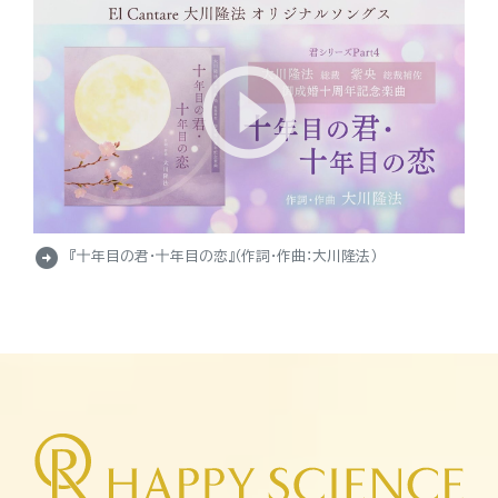
arrow_circle_right
『十年目の君・十年目の恋』（作詞・作曲：大川隆法）