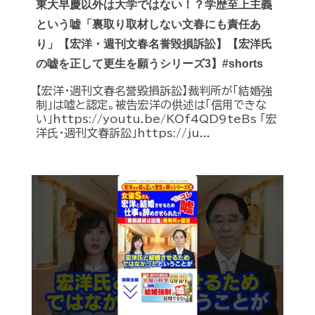
東大早慶以外は大学ではない！？学歴至上主義
という嘘「裏取り取材しない文春にも責任あ
り」【宏洋・週刊文春名誉毀損訴訟】【宏洋氏
の嘘を正して更生を願うシリーズ3】#shorts
【宏洋・週刊文春名誉毀損訴訟】裁判所が「結婚強
制」は嘘と認定。被告宏洋の供述は「信用できな
い」https://youtu.be/KOf4QD9teBs 「宏
洋氏・週刊文春訴訟」https://ju...