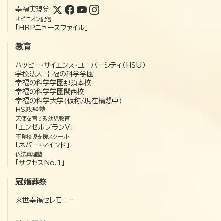
幸福実現党
オピニオン配信
「HRPニュースファイル」
教育
ハッピー・サイエンス・ユニバーシティ（HSU）
学校法人 幸福の科学学園
幸福の科学学園那須本校
幸福の科学学園関西校
幸福の科学大学(仮称/現在構想中)
HS政経塾
天使を育てる幼児教育
「エンゼルプランV」
不登校児支援スクール
「ネバー・マインド」
仏法真理塾
「サクセスNo.1」
冠婚葬祭
来世幸福セレモニー