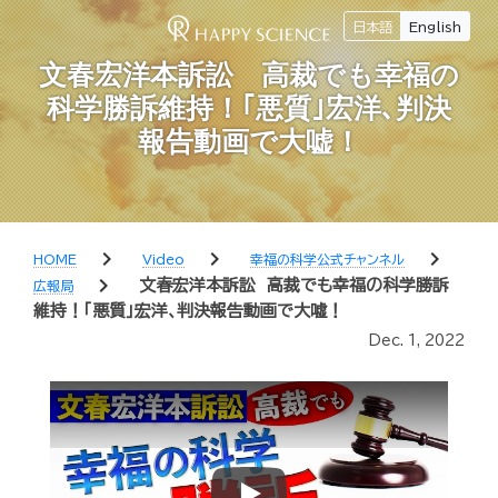
日本語
English
文春宏洋本訴訟 高裁でも幸福の
科学勝訴維持！｢悪質｣宏洋､判決
報告動画で大嘘！
chevron_right
chevron_right
chevron_right
HOME
Video
幸福の科学公式チャンネル
chevron_right
文春宏洋本訴訟 高裁でも幸福の科学勝訴
広報局
維持！｢悪質｣宏洋､判決報告動画で大嘘！
Dec. 1, 2022