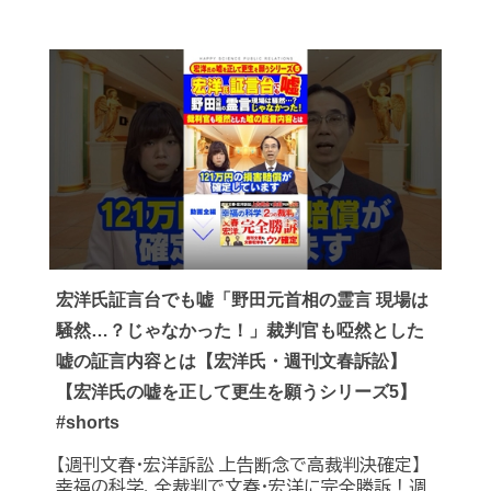
宏洋氏証言台でも嘘「野田元首相の霊言 現場は
騒然…？じゃなかった！」裁判官も啞然とした
嘘の証言内容とは【宏洋氏・週刊文春訴訟】
【宏洋氏の嘘を正して更生を願うシリーズ5】
#shorts
【週刊文春・宏洋訴訟 上告断念で高裁判決確定】
幸福の科学、全裁判で文春・宏洋に完全勝訴！週