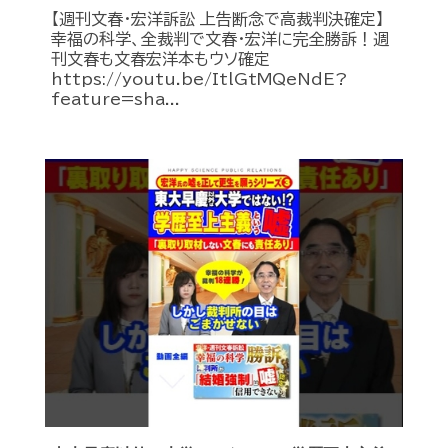
【週刊文春・宏洋訴訟 上告断念で高裁判決確定】
幸福の科学、全裁判で文春・宏洋に完全勝訴！週
刊文春も文春宏洋本もウソ確定
https://youtu.be/ItlGtMQeNdE?
feature=sha...