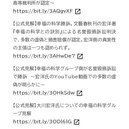
高等裁判所が認定～
open_in_new
https://bit.ly/3AQgvXF
【公式見解】幸福の科学勝訴。文藝春秋刊の宏洋著
『幸福の科学との訣別』による名誉毀損訴訟判決
で、多数の虚偽と損害賠償が認定。宏洋側の真実性
の主張は一つも認められず。
open_in_new
https://bit.ly/3AHwDe7
【公式見解】幸福の科学グループ側が名誉毀損訴訟
で勝訴 ～宏洋氏のYouTube動画での多数の虚
偽が明らかに～
open_in_new
https://bit.ly/3OHkSdw
【公式見解】大川宏洋氏についての幸福の科学グル
ープ見解
open_in_new
https://bit.ly/3ODl6lG