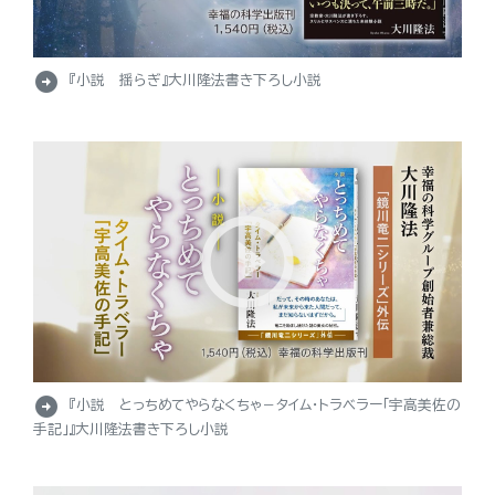
arrow_circle_right
『小説 揺らぎ』大川隆法書き下ろし小説
arrow_circle_right
『小説 とっちめてやらなくちゃ－タイム・トラベラー「宇高美佐の
手記」』大川隆法書き下ろし小説