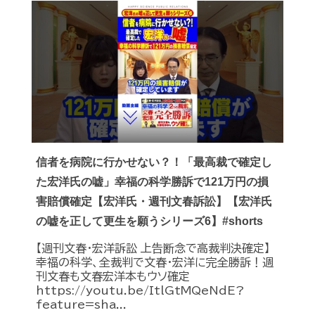
信者を病院に行かせない？！「最高裁で確定し
た宏洋氏の嘘」幸福の科学勝訴で121万円の損
害賠償確定【宏洋氏・週刊文春訴訟】【宏洋氏
の嘘を正して更生を願うシリーズ6】#shorts
【週刊文春・宏洋訴訟 上告断念で高裁判決確定】
幸福の科学、全裁判で文春・宏洋に完全勝訴！週
刊文春も文春宏洋本もウソ確定
https://youtu.be/ItlGtMQeNdE?
feature=sha...