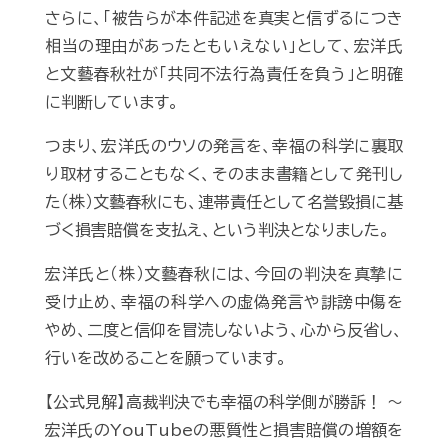
さらに、「被告らが本件記述を真実と信ずるにつき
相当の理由があったともいえない」として、宏洋氏
と文藝春秋社が「共同不法行為責任を負う」と明確
に判断しています。
つまり、宏洋氏のウソの発言を、幸福の科学に裏取
り取材することもなく、そのまま書籍として発刊し
た（株）文藝春秋にも、連帯責任として名誉毀損に基
づく損害賠償を支払え、という判決となりました。
宏洋氏と（株）文藝春秋には、今回の判決を真摯に
受け止め、幸福の科学への虚偽発言や誹謗中傷を
やめ、二度と信仰を冒涜しないよう、心から反省し、
行いを改めることを願っています。
【公式見解】高裁判決でも幸福の科学側が勝訴！ ～
宏洋氏のYouTubeの悪質性と損害賠償の増額を