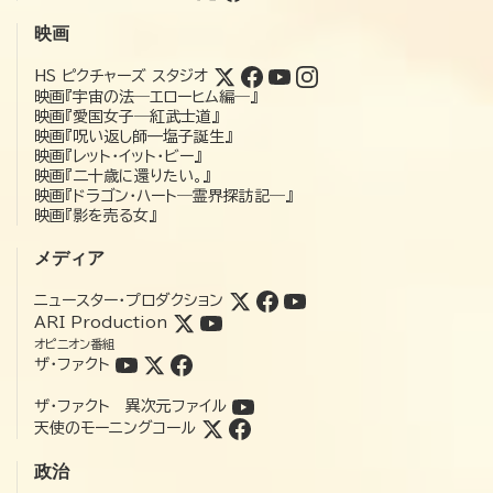
映画
HS ピクチャーズ スタジオ
映画『宇宙の法―エローヒム編―』
映画『愛国女子―紅武士道』
映画『呪い返し師—塩子誕生』
映画『レット・イット・ビー』
映画『二十歳に還りたい。』
映画『ドラゴン・ハート―霊界探訪記―』
映画『影を売る女』
メディア
ニュースター・プロダクション
ARI Production
オピニオン番組
ザ・ファクト
ザ・ファクト 異次元ファイル
天使のモーニングコール
政治