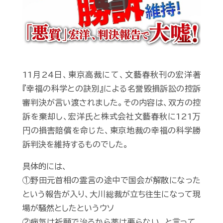
Play
11月24日、東京高裁にて、文藝春秋刊の宏洋著
『幸福の科学との訣別』による名誉毀損訴訟の控訴
審判決が言い渡されました。その内容は、双方の控
訴を棄却し、宏洋氏と株式会社文藝春秋に121万
円の損害賠償を命じた、東京地裁の幸福の科学勝
訴判決を維持するものでした。
具体的には、
①野田元首相の霊言の途中で国会が解散になった
という報告が入り、大川総裁が立ち往生になって現
場が騒然としたというウソ
②病気は祈願で治るから薬は要らない、と言って、