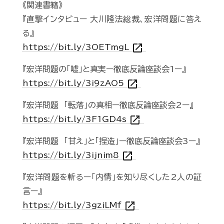
《関連書籍》
『直撃インタビュー 大川隆法総裁、宏洋問題に答え
る』
open_in_new
https://bit.ly/3OETmgL
『宏洋問題の「嘘」と真実ー徹底反論座談会1ー』
open_in_new
https://bit.ly/3i9zAO5
『宏洋問題 「転落」の真相ー徹底反論座談会2ー』
open_in_new
https://bit.ly/3F1GD4s
『宏洋問題 「甘え」と「捏造」ー徹底反論座談会3ー』
open_in_new
https://bit.ly/3ijnim8
『宏洋問題を斬るー「内情」を知り尽くした2人の証
言ー』
open_in_new
https://bit.ly/3gziLMf