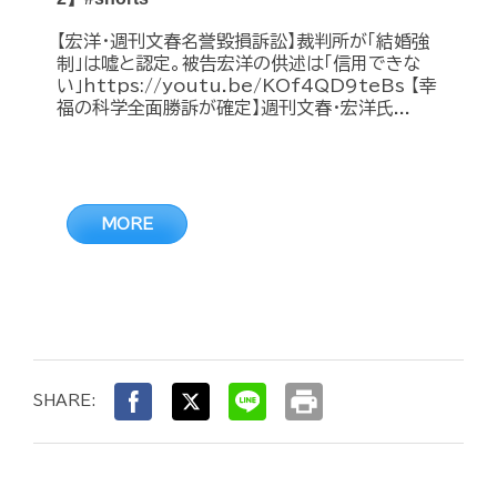
【宏洋・週刊文春名誉毀損訴訟】裁判所が「結婚強
制」は嘘と認定。被告宏洋の供述は「信用できな
い」https://youtu.be/KOf4QD9teBs 【幸
福の科学全面勝訴が確定】週刊文春・宏洋氏...
MORE
print
SHARE: