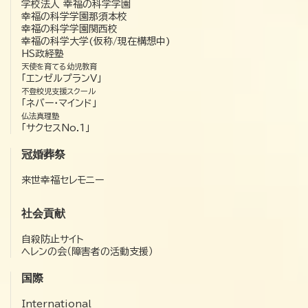
学校法人 幸福の科学学園
幸福の科学学園那須本校
幸福の科学学園関西校
幸福の科学大学(仮称/現在構想中)
HS政経塾
天使を育てる幼児教育
「エンゼルプランV」
不登校児支援スクール
「ネバー・マインド」
仏法真理塾
「サクセスNo.1」
冠婚葬祭
来世幸福セレモニー
社会貢献
自殺防止サイト
ヘレンの会（障害者の活動支援）
国際
International