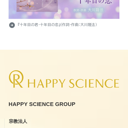
arrow_circle_right
『十年目の君・十年目の恋』（作詞・作曲：大川隆法）
HAPPY SCIENCE GROUP
宗教法人