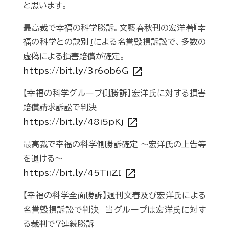
と思います。
最高裁で幸福の科学勝訴。文藝春秋刊の宏洋著『幸
福の科学との訣別』による名誉毀損訴訟で、多数の
虚偽による損害賠償が確定。
open_in_new
https://bit.ly/3r6ob6G
【幸福の科学グループ側勝訴】宏洋氏に対する損害
賠償請求訴訟で判決
open_in_new
https://bit.ly/48i5pKj
最高裁で幸福の科学側勝訴確定 ～宏洋氏の上告等
を退ける～
open_in_new
https://bit.ly/45TiiZI
【幸福の科学全面勝訴】週刊文春及び宏洋氏による
名誉毀損訴訟で判決 当グループは宏洋氏に対す
る裁判で７連続勝訴