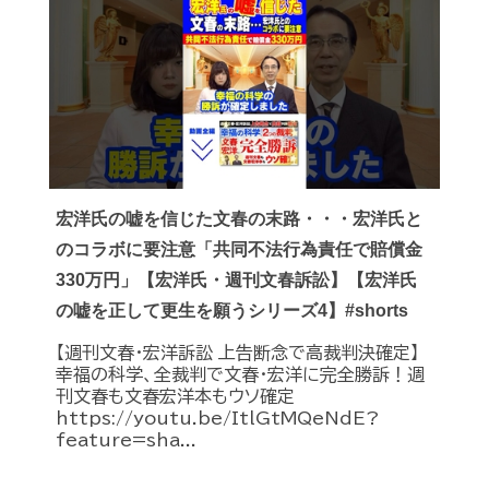
宏洋氏の嘘を信じた文春の末路・・・宏洋氏と
のコラボに要注意「共同不法行為責任で賠償金
330万円」【宏洋氏・週刊文春訴訟】【宏洋氏
の嘘を正して更生を願うシリーズ4】#shorts
【週刊文春・宏洋訴訟 上告断念で高裁判決確定】
幸福の科学、全裁判で文春・宏洋に完全勝訴！週
刊文春も文春宏洋本もウソ確定
https://youtu.be/ItlGtMQeNdE?
feature=sha...