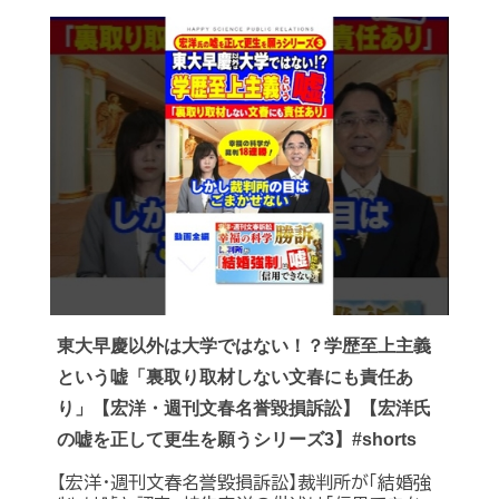
東大早慶以外は大学ではない！？学歴至上主義
という嘘「裏取り取材しない文春にも責任あ
り」【宏洋・週刊文春名誉毀損訴訟】【宏洋氏
の嘘を正して更生を願うシリーズ3】#shorts
【宏洋・週刊文春名誉毀損訴訟】裁判所が「結婚強