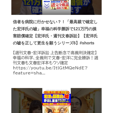
信者を病院に行かせない？！「最高裁で確定し
た宏洋氏の嘘」幸福の科学勝訴で121万円の損
害賠償確定【宏洋氏・週刊文春訴訟】【宏洋氏
の嘘を正して更生を願うシリーズ6】#shorts
【週刊文春・宏洋訴訟 上告断念で高裁判決確定】
幸福の科学、全裁判で文春・宏洋に完全勝訴！週
刊文春も文春宏洋本もウソ確定
https://youtu.be/ItlGtMQeNdE?
feature=sha...