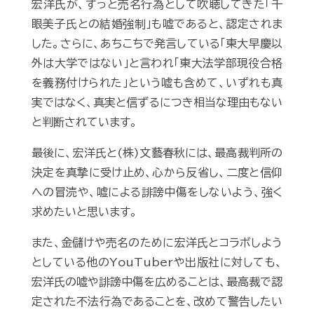
宏洋氏が、ずっと売名行為として吹聴してきた「千
眼美子氏との結婚強制」も嘘であると、認定されま
した。さらに、あちこちで発言している「東大早慶以
外は大学ではない」と言われ「東大法学部現役合格
を義務付けられた」という嘘も含めて、いずれも真
実ではなく、真実と信ずるにつき相当な理由もない
と判断されています。
最後に、宏洋氏と(株)文藝春秋には、最高裁判所の
決定を真摯に受け止め、心から反省し、二度と信仰
への冒涜や、嘘による誹謗中傷をしないよう、強く
求めたいと思います。
また、金儲けや売名のために宏洋氏とコラボしよう
としている他のYouTuberや出版社に対しても、
宏洋氏の嘘や誹謗中傷を広めることは、最高裁で認
定された不法行為であることを、改めて警告したい