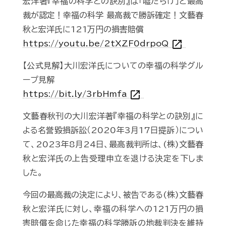
宏洋著『幸福の科学との訣別』は「嘘だらけ」と最高
裁が認定！幸福の科学 最高裁で勝訴確定！文藝春
秋と宏洋氏に121万円の損害賠償
open_in_new
https://youtu.be/2tXZF0drpoQ
【公式見解】大川宏洋氏についての幸福の科学グル
ープ見解
open_in_new
https://bit.ly/3rbHmfa
文藝春秋刊の大川宏洋著『幸福の科学との訣別』に
よる名誉毀損訴訟（2020年3月17日提訴）につい
て、2023年8月24日、最高裁判所は、(株)文藝春
秋と宏洋氏の上告受理申立を退ける決定を下しま
した。
今回の最高裁の決定により、被告である(株)文藝春
秋と宏洋氏に対し、幸福の科学への121万円の損
害賠償を命じた幸福の科学勝訴の地裁判決を維持