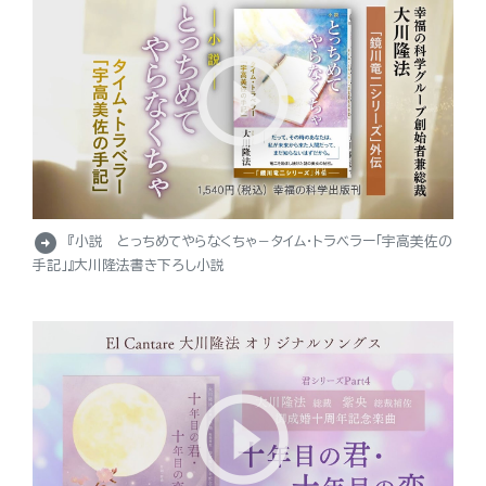
arrow_circle_right
『小説 とっちめてやらなくちゃ－タイム・トラベラー「宇高美佐の
手記」』大川隆法書き下ろし小説