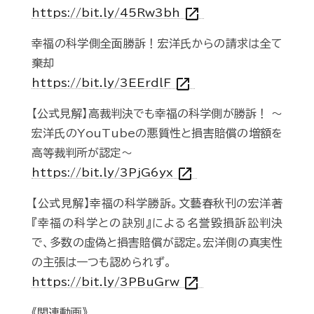
open_in_new
https://bit.ly/45Rw3bh
幸福の科学側全面勝訴！宏洋氏からの請求は全て
棄却
open_in_new
https://bit.ly/3EErdlF
【公式見解】高裁判決でも幸福の科学側が勝訴！ ～
宏洋氏のYouTubeの悪質性と損害賠償の増額を
高等裁判所が認定～
open_in_new
https://bit.ly/3PjG6yx
【公式見解】幸福の科学勝訴。文藝春秋刊の宏洋著
『幸福の科学との訣別』による名誉毀損訴訟判決
で、多数の虚偽と損害賠償が認定。宏洋側の真実性
の主張は一つも認められず。
open_in_new
https://bit.ly/3PBuGrw
《関連動画》