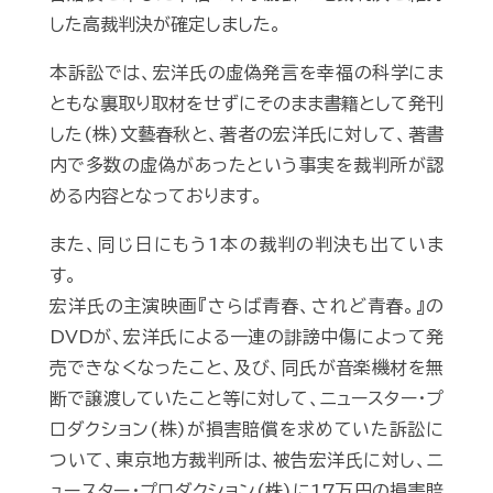
した高裁判決が確定しました。
本訴訟では、宏洋氏の虚偽発言を幸福の科学にま
ともな裏取り取材をせずにそのまま書籍として発刊
した(株)文藝春秋と、著者の宏洋氏に対して、著書
内で多数の虚偽があったという事実を裁判所が認
める内容となっております。
また、同じ日にもう1本の裁判の判決も出ていま
す。
宏洋氏の主演映画『さらば青春、されど青春。』の
DVDが、宏洋氏による一連の誹謗中傷によって発
売できなくなったこと、及び、同氏が音楽機材を無
断で譲渡していたこと等に対して、ニュースター・プ
ロダクション(株)が損害賠償を求めていた訴訟に
ついて、東京地方裁判所は、被告宏洋氏に対し、ニ
ュースター・プロダクション(株)に17万円の損害賠