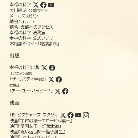
幸福の科学
大川隆法 公式サイト
メールマガジン
精舎へ行こう
精舎・支部へのアクセス
幸福の科学 法務室
幸福の科学 公式アプリ
本格診断サイト「地獄診断」
出版
幸福の科学出版
オピニオン配信
「ザ・リバティWeb」
女性誌
「アー・ユー・ハッピー?」
映画
HS ピクチャーズ スタジオ
映画『宇宙の法―エローヒム編―』
映画『愛国女子―紅武士道』
映画『呪い返し師—塩子誕生』
映画『レット・イット・ビー』