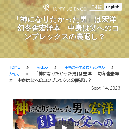
日本語
English
「神になりたかった男」は宏洋
幻冬舎宏洋本 中身は父へのコ
ンプレックスの裏返し？
chevron_right
chevron_right
chevron_right
HOME
Video
幸福の科学公式チャンネル
chevron_right
「神になりたかった男」は宏洋 幻冬舎宏洋
広報局
本 中身は父へのコンプレックスの裏返し？
Sept. 14, 2023