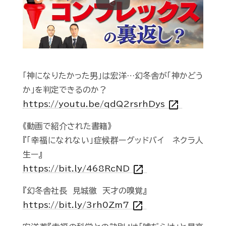
Play
「神になりたかった男」は宏洋…幻冬舎が「神かどう
か」を判定できるのか？
open_in_new
https://youtu.be/qdQ2rsrhDys
《動画で紹介された書籍》
『「幸福になれない」症候群ーグッドバイ ネクラ人
生ー』
open_in_new
https://bit.ly/468RcND
『幻冬舎社長 見城徹 天才の嗅覚』
open_in_new
https://bit.ly/3rh0Zm7