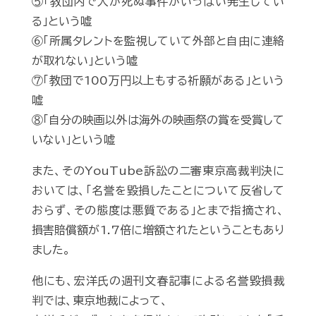
⑤「教団内で人が死ぬ事件がいっぱい発生してい
る」という嘘
⑥「所属タレントを監視していて外部と自由に連絡
が取れない」という嘘
⑦「教団で100万円以上もする祈願がある」という
嘘
⑧「自分の映画以外は海外の映画祭の賞を受賞して
いない」という嘘
また、そのYouTube訴訟の二審東京高裁判決に
おいては、「名誉を毀損したことについて反省して
おらず、その態度は悪質である」とまで指摘され、
損害賠償額が1.7倍に増額されたということもあり
ました。
他にも、宏洋氏の週刊文春記事による名誉毀損裁
判では、東京地裁によって、