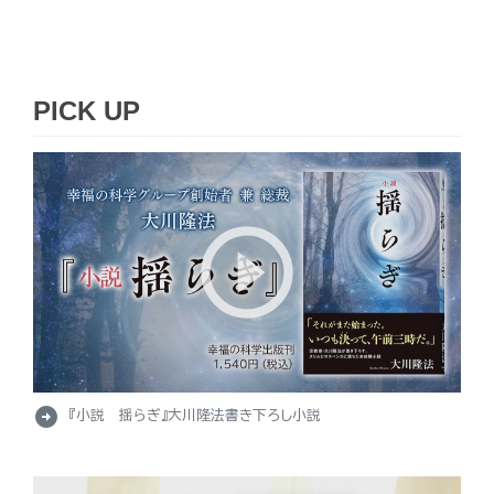
PICK UP
arrow_circle_right
『小説 揺らぎ』大川隆法書き下ろし小説