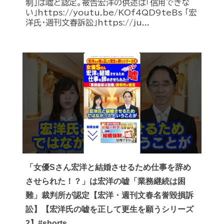
制」は嘘と認定。被告宏洋の供述は「信用できな
い」https://youtu.be/KOf4QD9teBs 「宏
洋氏・週刊文春訴訟」https://ju...
「女優Sさん宏洋と結婚させるため仕事を辞め
させられた！？」は宏洋の嘘「業務継続は困
難」裁判所が認定【宏洋・週刊文春名誉毀損訴
訟】【宏洋氏の嘘を正して更生を願うシリーズ
2】#shorts