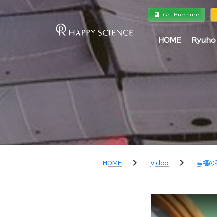
book
a
Get Brochure
HOME
Ryuho
chevron_right
chevron_right
HOME
Video
幸福の