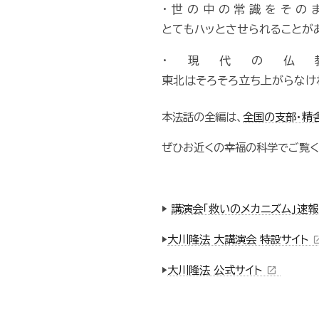
・世の中の常識をその
とてもハッとさせられることがあ
・現代の仏
東北はそろそろ立ち上がらなけ
本法話の全編は、
全国の支部・精
ぜひお近くの幸福の科学でご覧く
▶
講演会「救いのメカニズム」速
▶
大川隆法 大講演会 特設サイト
open_i
▶
大川隆法 公式サイト
open_in_new