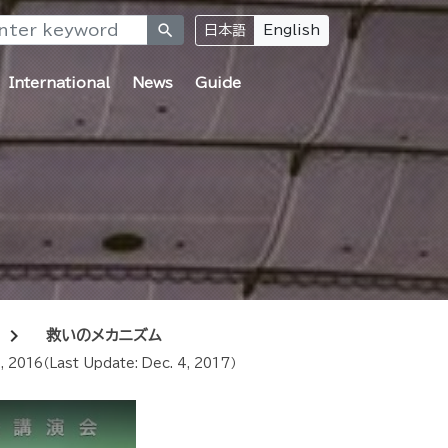
search
日本語
English
International
News
Guide
chevron_right
救いのメカニズム
, 2016
（Last Update:
Dec. 4, 2017
）