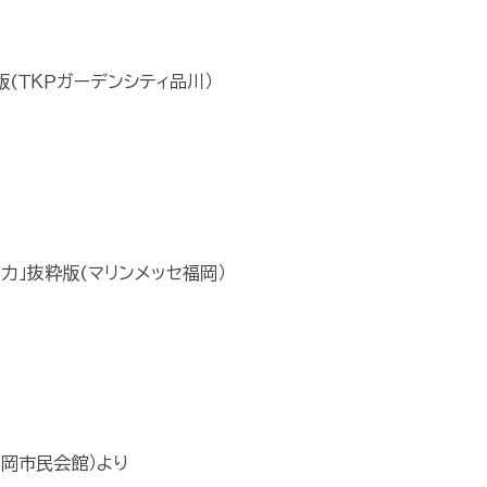
版(ＴＫＰガーデンシティ品川）
力」抜粋版(マリンメッセ福岡）
高岡市民会館）より