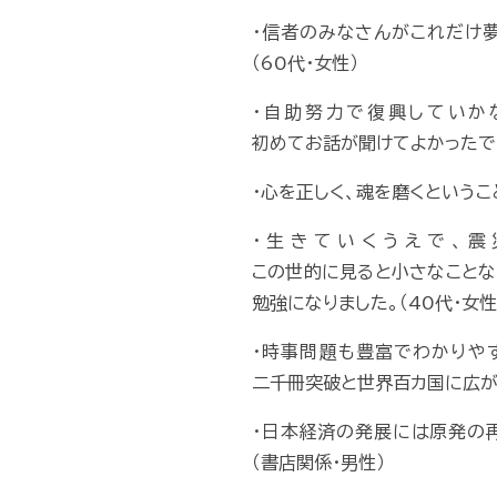
・信者のみなさんがこれだけ
（60代・女性）
・自助努力で復興していか
初めてお話が聞けてよかったです
・心を正しく、魂を磨くというこ
・生きていくうえで、
この世的に見ると小さなことな
勉強になりました。（40代・女性
・時事問題も豊富でわかりや
二千冊突破と世界百カ国に広が
・日本経済の発展には原発の
（書店関係・男性）