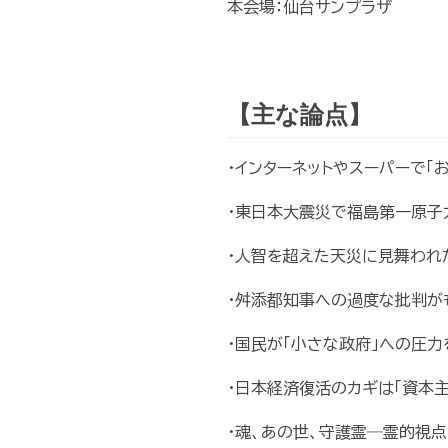
本会場：仙台サンプラザ
【主な論点】
・インターネットやスーパーで「
・東日本大震災で福島第一原子
・人智を超えた天災に見舞われ
・舛添都知事への過度な批判が
・国民が「小さな政府」への圧
・日本経済復活のカギは「資本
・魂、あの世、守護霊―霊的視