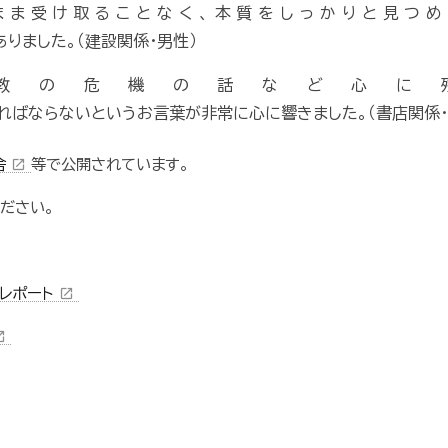
まま受け取ることなく、本質をしっかりと見つめ
りました。（建設関係・男性）
教の危機の話など心に
ればならないというお言葉が非常に心に響きました。（書店関係・
舎
等で公開されています。
open_in_new
ださい。
報レポート
open_in_new
n_new