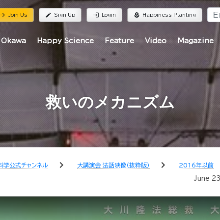
rrow_forward
edit
login
local_florist
Join Us
Sign Up
Login
Happiness Planting
 Okawa
Happy Science
Feature
Video
Magazine
救いのメカニズム
chevron_right
chevron_right
科学公式チャンネル
大講演会 法話映像（抜粋版）
2016年以前
June 23