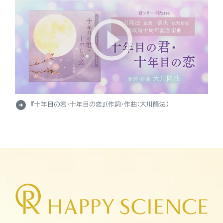
arrow_circle_right
『十年目の君・十年目の恋』（作詞・作曲：大川隆法）