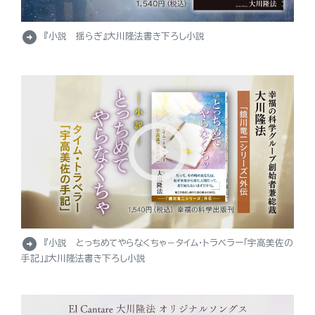
arrow_circle_right
『小説 揺らぎ』大川隆法書き下ろし小説
arrow_circle_right
『小説 とっちめてやらなくちゃ－タイム・トラベラー「宇高美佐の
手記」』大川隆法書き下ろし小説