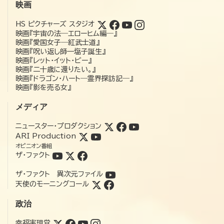
映画
HS ピクチャーズ スタジオ
映画『宇宙の法―エローヒム編―』
映画『愛国女子―紅武士道』
映画『呪い返し師—塩子誕生』
映画『レット・イット・ビー』
映画『二十歳に還りたい。』
映画『ドラゴン・ハート―霊界探訪記―』
映画『影を売る女』
メディア
ニュースター・プロダクション
ARI Production
オピニオン番組
ザ・ファクト
ザ・ファクト 異次元ファイル
天使のモーニングコール
政治
幸福実現党