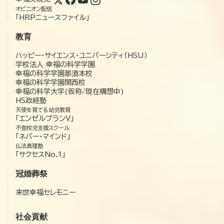
オピニオン配信
「HRPニュースファイル」
教育
ハッピー・サイエンス・ユニバーシティ（HSU）
学校法人 幸福の科学学園
幸福の科学学園那須本校
幸福の科学学園関西校
幸福の科学大学(仮称/現在構想中)
HS政経塾
天使を育てる幼児教育
「エンゼルプランV」
不登校児支援スクール
「ネバー・マインド」
仏法真理塾
「サクセスNo.1」
冠婚葬祭
来世幸福セレモニー
社会貢献