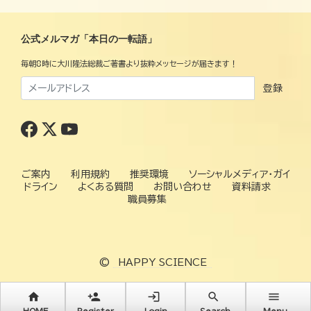
公式メルマガ「本日の一転語」
毎朝8時に大川隆法総裁ご著書より抜粋メッセージが届きます！
登録
ご案内
利用規約
推奨環境
ソーシャルメディア・ガイ
ドライン
よくある質問
お問い合わせ
資料請求
職員募集
©
HAPPY SCIENCE
home
person_add
login
search
menu