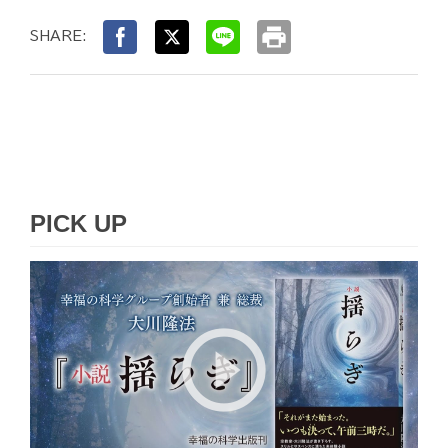
print
SHARE:
PICK UP