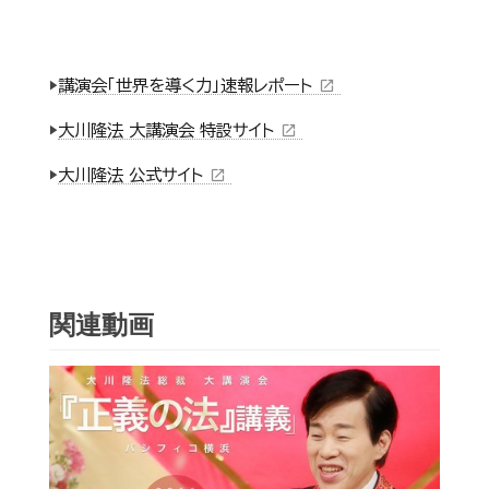
▶
講演会「世界を導く力」速報レポート
open_in_new
▶
大川隆法 大講演会 特設サイト
open_in_new
▶
大川隆法 公式サイト
open_in_new
関連動画