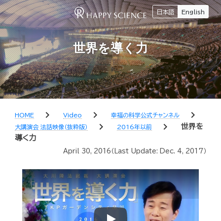
日本語
English
世界を導く力
chevron_right
chevron_right
chevron_right
HOME
Video
幸福の科学公式チャンネル
chevron_right
chevron_right
世界を
大講演会 法話映像（抜粋版）
2016年以前
導く力
April 30, 2016
（Last Update:
Dec. 4, 2017
）