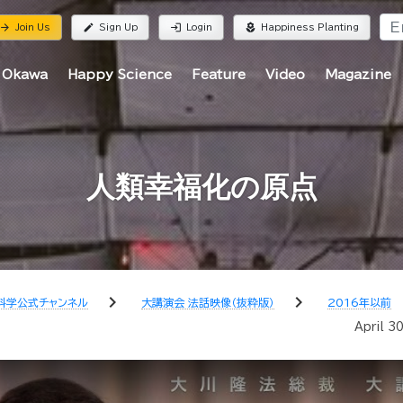
rrow_forward
edit
login
local_florist
Join Us
Sign Up
Login
Happiness Planting
 Okawa
Happy Science
Feature
Video
Magazine
人類幸福化の原点
chevron_right
chevron_right
科学公式チャンネル
大講演会 法話映像（抜粋版）
2016年以前
April 3