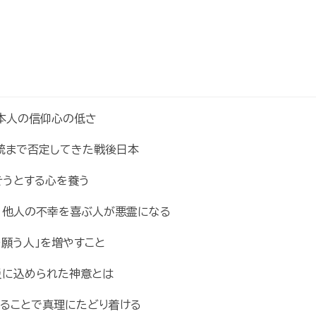
本人の信仰心の低さ
統まで否定してきた戦後日本
そうとする心を養う
、他人の不幸を喜ぶ人が悪霊になる
を願う人」を増やすこと
災に込められた神意とは
じることで真理にたどり着ける