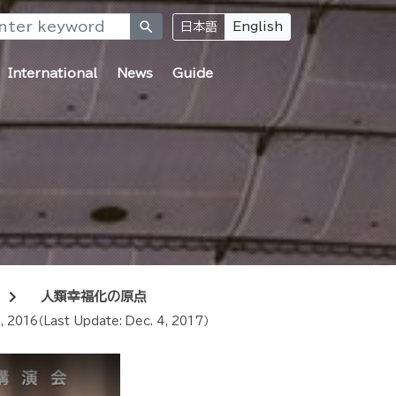
search
日本語
English
International
News
Guide
chevron_right
人類幸福化の原点
0, 2016
（Last Update:
Dec. 4, 2017
）