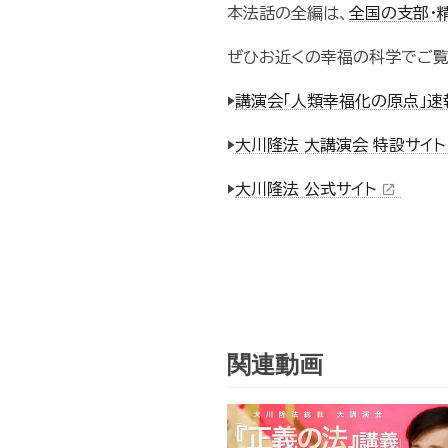
本法話の全編は、
全国の支部・
ぜひお近くの幸福の科学でご覧
▶
講演会「人類幸福化の原点」速
▶
大川隆法 大講演会 特設サイ
▶
大川隆法 公式サイト
open_in_new
関連動画