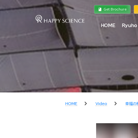
book
a
Get Brochure
HOME
Ryuho
chevron_right
chevron_right
HOME
Video
幸福の