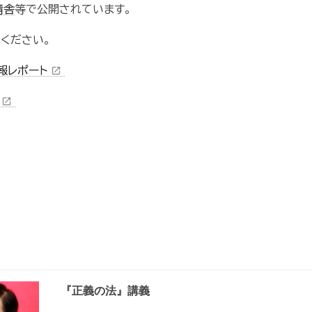
精舎
等で公開されています。
ください。
報レポート
open_in_new
ト
open_in_new
『正義の法』講義