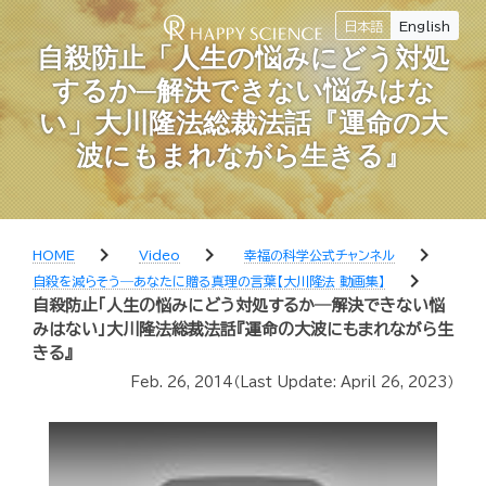
日本語
English
自殺防止「人生の悩みにどう対処
するか─解決できない悩みはな
い」大川隆法総裁法話『運命の大
波にもまれながら生きる』
chevron_right
chevron_right
chevron_right
HOME
Video
幸福の科学公式チャンネル
chevron_right
自殺を減らそう―あなたに贈る真理の言葉【大川隆法 動画集】
自殺防止「人生の悩みにどう対処するか─解決できない悩
みはない」大川隆法総裁法話『運命の大波にもまれながら生
きる』
Feb. 26, 2014
（Last Update:
April 26, 2023
）