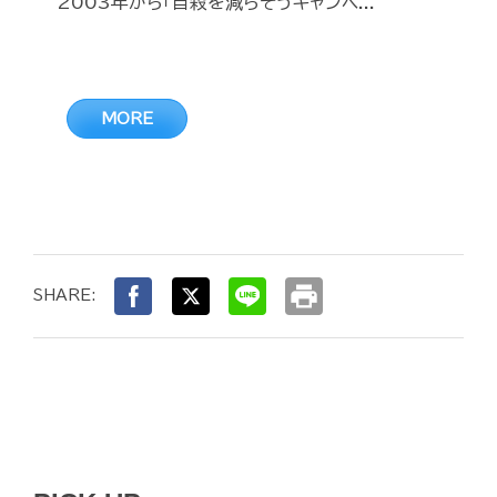
2003年から「自殺を減らそうキャンペ...
MORE
print
SHARE: