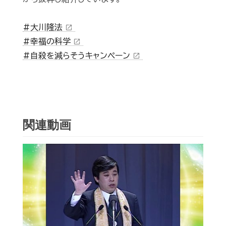
#大川隆法
open_in_new
#幸福の科学
open_in_new
#自殺を減らそうキャンペーン
open_in_new
関連動画