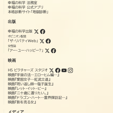
幸福の科学 法務室
幸福の科学 公式アプリ
本格診断サイト「地獄診断」
出版
幸福の科学出版
オピニオン配信
「ザ・リバティWeb」
女性誌
「アー・ユー・ハッピー?」
映画
HS ピクチャーズ スタジオ
映画『宇宙の法―エローヒム編―』
映画『愛国女子―紅武士道』
映画『呪い返し師—塩子誕生』
映画『レット・イット・ビー』
映画『二十歳に還りたい。』
映画『ドラゴン・ハート―霊界探訪記―』
映画『影を売る女』
メディア