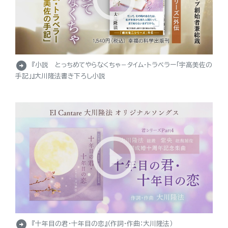
arrow_circle_right
『小説 とっちめてやらなくちゃ－タイム・トラベラー「宇高美佐の
手記」』大川隆法書き下ろし小説
arrow_circle_right
『十年目の君・十年目の恋』（作詞・作曲：大川隆法）