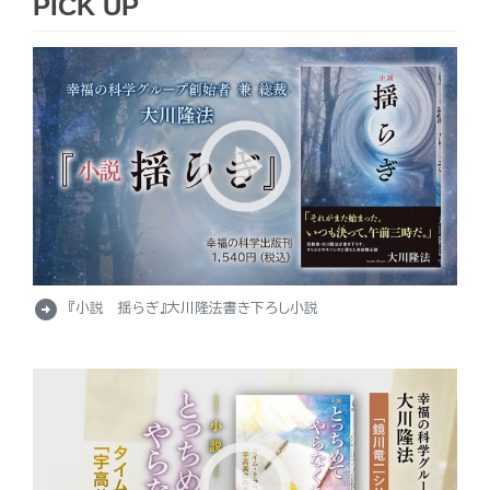
PICK UP
arrow_circle_right
『小説 揺らぎ』大川隆法書き下ろし小説