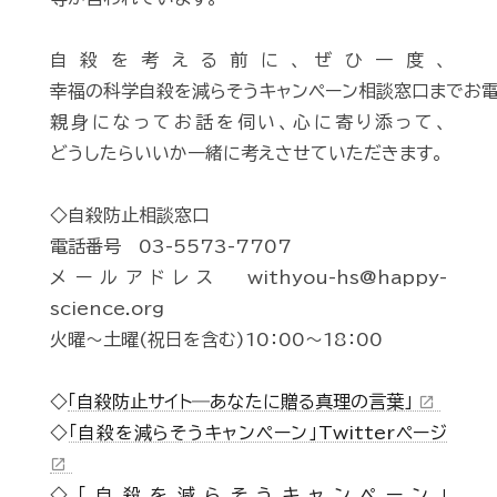
自殺を考える前に、ぜひ一度、
幸福の科学自殺を減らそうキャンペーン相談窓口までお電
親身になってお話を伺い、心に寄り添って、
どうしたらいいか一緒に考えさせていただきます。
◇自殺防止相談窓口
電話番号 03-5573-7707
メールアドレス withyou-hs@happy-
science.org
火曜～土曜(祝日を含む)10：00～18：00
◇
「自殺防止サイト―あなたに贈る真理の言葉」
open_in_new
◇
「自殺を減らそうキャンペーン」Twitterページ
open_in_new
◇
「自殺を減らそうキャンペーン」