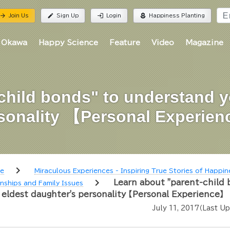
rrow_forward
edit
login
local_florist
Join Us
Sign Up
Login
Happiness Planting
 Okawa
Happy Science
Feature
Video
Magazine
child bonds" to understand y
sonality 【Personal Experie
chevron_right
re
Miraculous Experiences - Inspiring True Stories of Happin
chevron_right
Learn about "parent-child 
onships and Family Issues
eldest daughter's personality 【Personal Experience】
July 11, 2017
（Last U