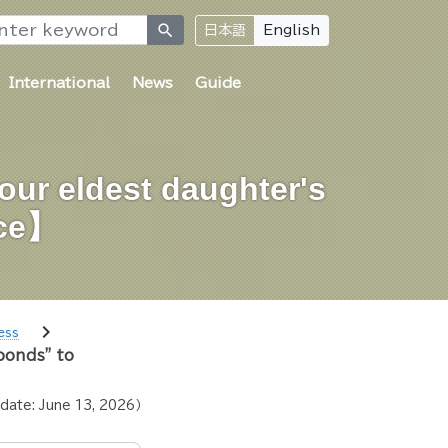
search
日本語
English
International
News
Guide
our eldest daughter's
nce】
chevron_right
ess
bonds" to
pdate:
June 13, 2026
）