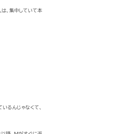
人は、集中していて本
ているんじゃなくて、
れ以降、Mがすぐに返