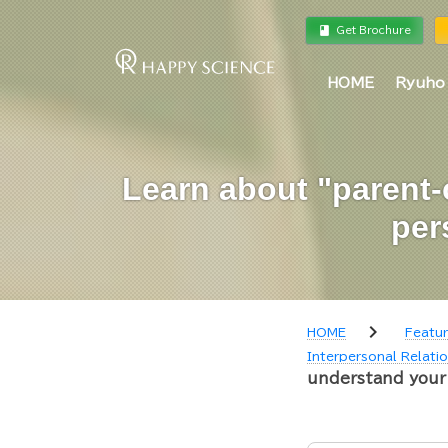
book
a
Get Brochure
HOME
Ryuho
Learn about "parent-
per
chevron_right
HOME
Featu
Interpersonal Relati
understand your 