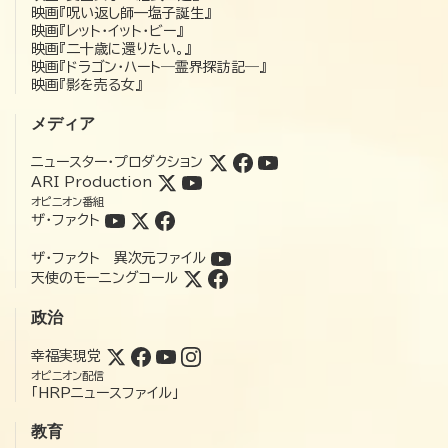
映画『呪い返し師—塩子誕生』
映画『レット・イット・ビー』
映画『二十歳に還りたい。』
映画『ドラゴン・ハート―霊界探訪記―』
映画『影を売る女』
メディア
ニュースター・プロダクション
ARI Production
オピニオン番組
ザ・ファクト
ザ・ファクト 異次元ファイル
天使のモーニングコール
政治
幸福実現党
オピニオン配信
「HRPニュースファイル」
教育