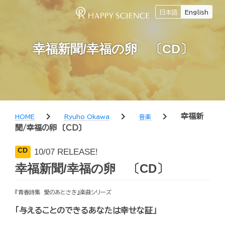
日本語
English
幸福新聞/幸福の卵 〔CD〕
chevron_right
chevron_right
chevron_right
幸福新
HOME
Ryuho Okawa
音楽
聞/幸福の卵 〔CD〕
CD
10/07 RELEASE!
幸福新聞/幸福の卵 〔CD〕
『青春詩集 愛のあとさき』楽曲シリーズ
「与えることのできるあなたは幸せな証」