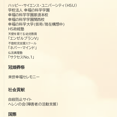
ハッピー・サイエンス・ユニバーシティ（HSU）
学校法人 幸福の科学学園
幸福の科学学園那須本校
幸福の科学学園関西校
幸福の科学大学(仮称/現在構想中)
HS政経塾
天使を育てる幼児教育
「エンゼルプランV」
不登校児支援スクール
「ネバー・マインド」
仏法真理塾
「サクセスNo.1」
冠婚葬祭
来世幸福セレモニー
社会貢献
自殺防止サイト
ヘレンの会（障害者の活動支援）
国際