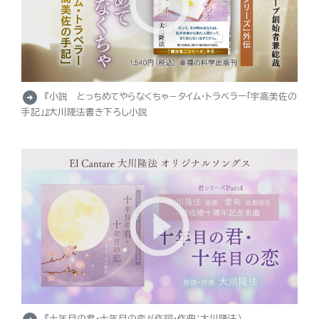
arrow_circle_right
『小説 とっちめてやらなくちゃ－タイム・トラベラー「宇高美佐の
手記」』大川隆法書き下ろし小説
『十年目の君・十年目の恋』（作詞・作曲：大川隆法）