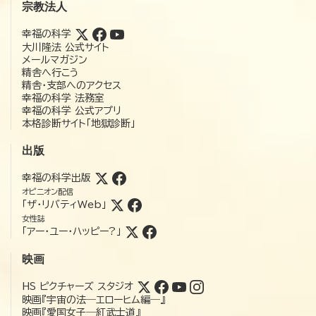
宗教法人
幸福の科学
大川隆法 公式サイト
メールマガジン
精舎へ行こう
精舎・支部へのアクセス
幸福の科学 法務室
幸福の科学 公式アプリ
本格診断サイト「地獄診断」
出版
幸福の科学出版
オピニオン配信
「ザ・リバティWeb」
女性誌
「アー・ユー・ハッピー?」
映画
HS ピクチャーズ スタジオ
映画『宇宙の法―エローヒム編―』
映画『愛国女子―紅武士道』