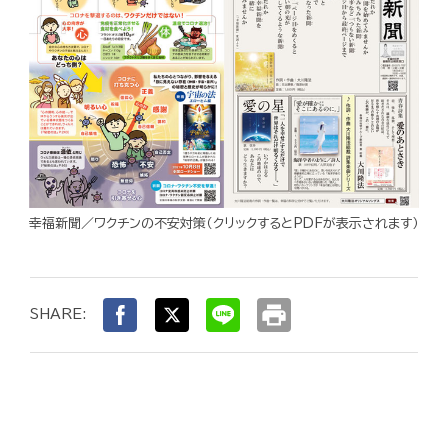
幸福新聞／ワクチンの不安対策（クリックするとPDFが表示されます）
print
SHARE: