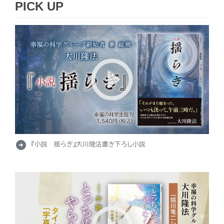
PICK UP
arrow_circle_right
『小説 揺らぎ』大川隆法書き下ろし小説