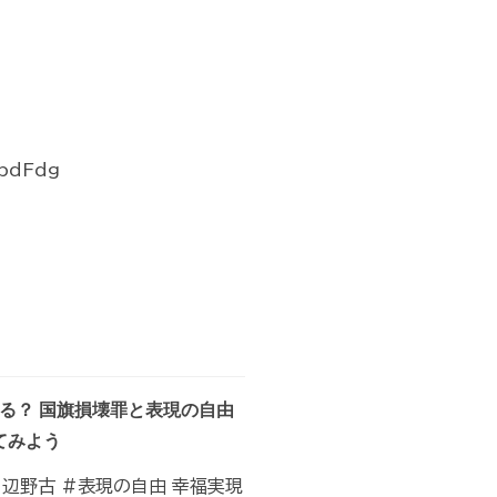
bdFdg
なる？ 国旗損壊罪と表現の自由
てみよう
#辺野古 #表現の自由 幸福実現