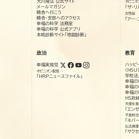
大川隆法 公式サイト
オピニオ
メールマガジン
「ザ・リ
精舎へ行こう
女性誌
精舎・支部へのアクセス
「アー・
幸福の科学 法務室
幸福の科学 公式アプリ
本格診断サイト「地獄診断」
政治
教育
ハッピ
幸福実現党
（HSU
オピニオン配信
学校法
「HRPニュースファイル」
幸福の
幸福の
幸福の
HS政
天使を育
「エン
不登校児
「ネバー
仏法真理
「サクセ