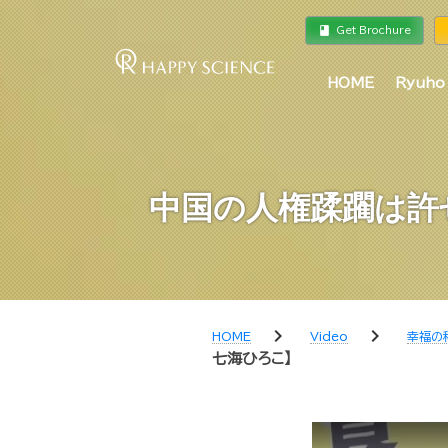
book
a
Get Brochure
HOME
Ryuho
中国の人権蹂躙は許せ
chevron_right
chevron_right
HOME
Video
幸福の
七海ひろこ】