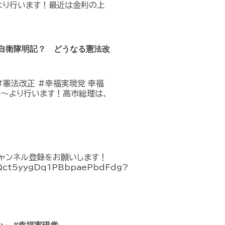
0〜より行います！最近は金利の上
？自衛隊明記？ どうなる憲法改
#憲法改正 #幸福実現党 幸福
:00〜より行います！高市総理は、
チャンネル登録をお願いします！
CQct5yygDq1PBbpaePbdFdg?