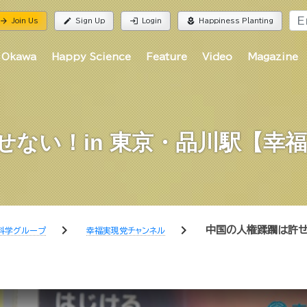
rrow_forward
edit
login
local_florist
Join Us
Sign Up
Login
Happiness Planting
 Okawa
Happy Science
Feature
Video
Magazine
ない！in 東京・品川駅【幸
chevron_right
chevron_right
中国の人権蹂躙は許せ
科学グループ
幸福実現党チャンネル