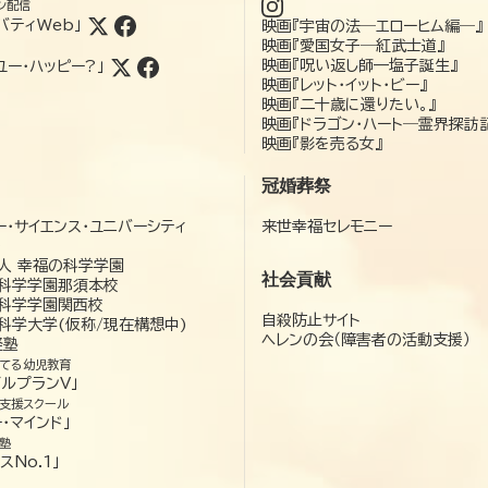
ン配信
バティWeb」
映画『宇宙の法―エローヒム編―』
映画『愛国女子―紅武士道』
映画『呪い返し師—塩子誕生』
ユー・ハッピー?」
映画『レット・イット・ビー』
映画『二十歳に還りたい。』
映画『ドラゴン・ハート―霊界探訪
映画『影を売る女』
冠婚葬祭
ー・サイエンス・ユニバーシティ
来世幸福セレモニー
）
人 幸福の科学学園
社会貢献
科学学園那須本校
科学学園関西校
自殺防止サイト
科学大学(仮称/現在構想中)
ヘレンの会（障害者の活動支援）
経塾
てる幼児教育
ゼルプランV」
支援スクール
・マインド」
塾
スNo.1」