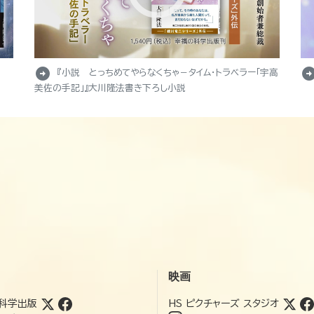
arrow_circle_right
arrow_circle_r
『小説 とっちめてやらなくちゃ－タイム・トラベラー「宇高
美佐の手記」』大川隆法書き下ろし小説
映画
科学出版
HS ピクチャーズ スタジオ