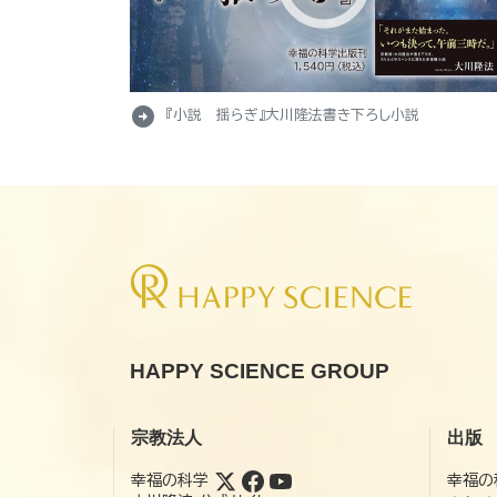
arrow_circle_right
『小説 揺らぎ』大川隆法書き下ろし小説
HAPPY SCIENCE GROUP
宗教法人
出版
幸福の科学
幸福の