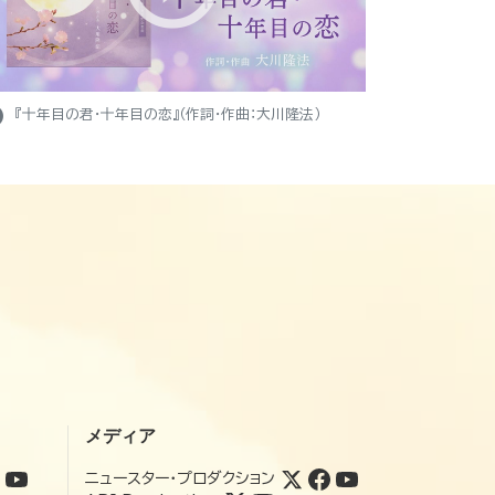
ight
『十年目の君・十年目の恋』（作詞・作曲：大川隆法）
メディア
ニュースター・プロダクション