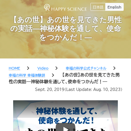
日本語
English
【あの世】あの世を見てきた男性
の実話―神秘体験を通して、使命
をつかんだ！―
chevron_right
chevron_right
chevron_right
HOME
Video
幸福の科学公式チャンネル
chevron_right
【あの世】あの世を見てきた男
幸福の科学 幸福体験談
性の実話―神秘体験を通して、使命をつかんだ！―
Sept. 20, 2019
（Last Update:
Aug. 10, 2023
）