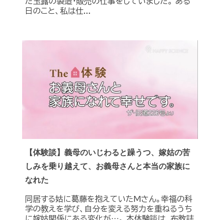
た玉露の製造・販売の仕事をしていました。 ある
日のこと、私は仕...
【体験談】義母のいじわると躁うつ、嫁姑の苦
しみを乗り越えて、お義母さんと本当の家族に
なれた
同居する姑に葛藤を抱えていたMさん。幸福の科
学の教えを学び、自分を変える努力を重ねるうち
に嫁姑関係にある変化が…。 本体験談は、布教誌