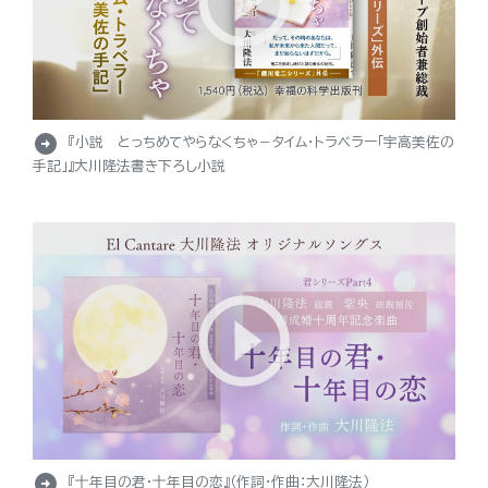
arrow_circle_right
『小説 とっちめてやらなくちゃ－タイム・トラベラー「宇高美佐の
手記」』大川隆法書き下ろし小説
arrow_circle_right
『十年目の君・十年目の恋』（作詞・作曲：大川隆法）