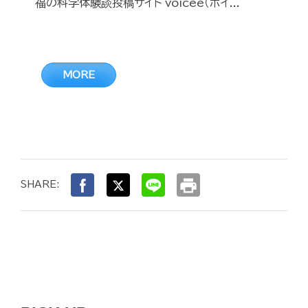
福の科学体験談投稿サイト voicee（ボイ...
MORE
print
SHARE: