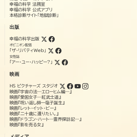
幸福の科学 法務室
幸福の科学 公式アプリ
本格診断サイト「地獄診断」
出版
幸福の科学出版
オピニオン配信
「ザ・リバティWeb」
女性誌
「アー・ユー・ハッピー?」
映画
HS ピクチャーズ スタジオ
映画『宇宙の法―エローヒム編―』
映画『愛国女子―紅武士道』
映画『呪い返し師—塩子誕生』
映画『レット・イット・ビー』
映画『二十歳に還りたい。』
映画『ドラゴン・ハート―霊界探訪記―』
映画『影を売る女』
メディア