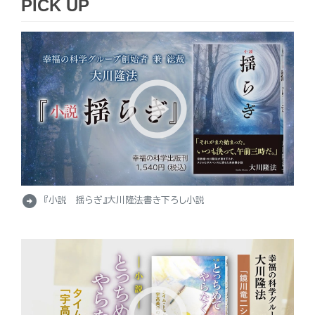
PICK UP
arrow_circle_right
『小説 揺らぎ』大川隆法書き下ろし小説