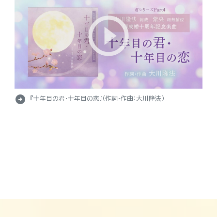
arrow_circle_right
『十年目の君・十年目の恋』（作詞・作曲：大川隆法）