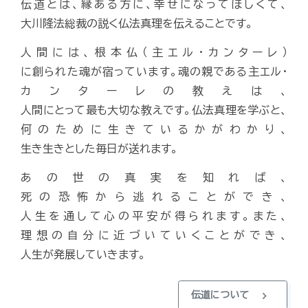
伝道とは、縁ある方に、幸せになってほしくて、
大川隆法総裁の説く仏法真理を伝えることです。
人間には、根本仏（主エル・カンターレ）
に創られた魂が宿っています。魂の親である主エル・
カンターレの教えは、
人間にとって最も大切な教えです。仏法真理を学ぶと、
何のために生きているかがわかり、
生き生きとした毎日が送れます。
あの世の真実を知れば、
死の恐怖から逃れることができ、
人生を通して心の平安が得られます。また、
理想の自分に近づいていくことができ、
人生が発展していきます。
chevron_right
伝道について