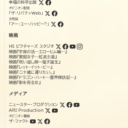
幸福の科学出版
オピニオン配信
「ザ・リバティWeb」
女性誌
「アー・ユー・ハッピー?」
映画
HS ピクチャーズ スタジオ
映画『宇宙の法―エローヒム編―』
映画『愛国女子―紅武士道』
映画『呪い返し師—塩子誕生』
映画『レット・イット・ビー』
映画『二十歳に還りたい。』
映画『ドラゴン・ハート―霊界探訪記―』
映画『影を売る女』
メディア
ニュースター・プロダクション
ARI Production
オピニオン番組
ザ・ファクト