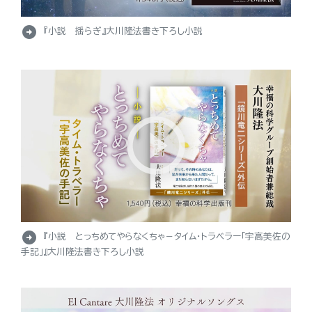
arrow_circle_right
『小説 揺らぎ』大川隆法書き下ろし小説
arrow_circle_right
『小説 とっちめてやらなくちゃ－タイム・トラベラー「宇高美佐の
手記」』大川隆法書き下ろし小説