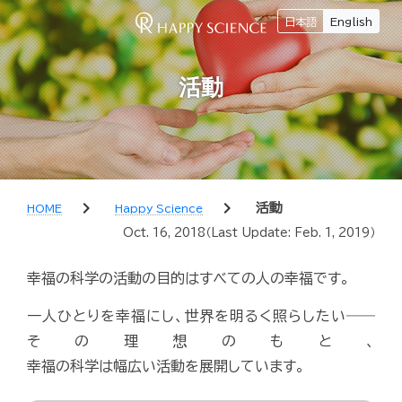
日本語
English
活動
chevron_right
chevron_right
活動
HOME
Happy Science
Oct. 16, 2018
（Last Update:
Feb. 1, 2019
）
幸福の科学の活動の目的はすべての人の幸福です。
一人ひとりを幸福にし、世界を明るく照らしたい――
その理想のもと、
幸福の科学は幅広い活動を展開しています。