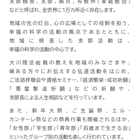
支部精舎、支部、拠点、布教所（家庭教会）
などと呼ばれ、全世界に1万カ所近く存在します。
地域の光の灯台、心の広場としての役割を担う、
幸福の科学の活動の拠点であるとともに、
地域に根差した支部活動は、
幸福の科学の活動の中心です。
大川隆法総裁の教えを地域のみなさまや、
縁ある方々にお伝えする伝道活動をはじめ、
ご法話拝聴会や資格セミナー、「経済繁栄・成功祈願」
「悪霊撃退祈願」などの祈願や、
支部長による人生相談などを行っています。
また、新年大祭、ご生誕祭、エル・
カンターレ祭などの祭典行事も開催されるほか、
「女性部」「学生部」「青年部」「百歳まで生きる会」
といったグループ別の活動も楽しく行われています。