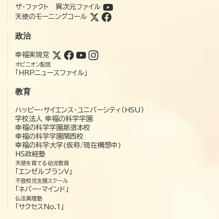
ザ・ファクト 異次元ファイル
天使のモーニングコール
政治
幸福実現党
オピニオン配信
「HRPニュースファイル」
教育
ハッピー・サイエンス・ユニバーシティ（HSU）
学校法人 幸福の科学学園
幸福の科学学園那須本校
幸福の科学学園関西校
幸福の科学大学(仮称/現在構想中)
HS政経塾
天使を育てる幼児教育
「エンゼルプランV」
不登校児支援スクール
「ネバー・マインド」
仏法真理塾
「サクセスNo.1」