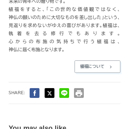
未来の青年への贈り物です。
植福をすると、「この世的な価値観ではなく、
神仏の願いのために大切なものを差し出した」という、
見返りを求めないがゆえの喜びがあります。植福は、
執着を去る修行でもあります。
心からの布施の気持ちで行う植福は、
神仏に届く布施となります。
chevron_right
植福について
print
SHARE:
You may also like