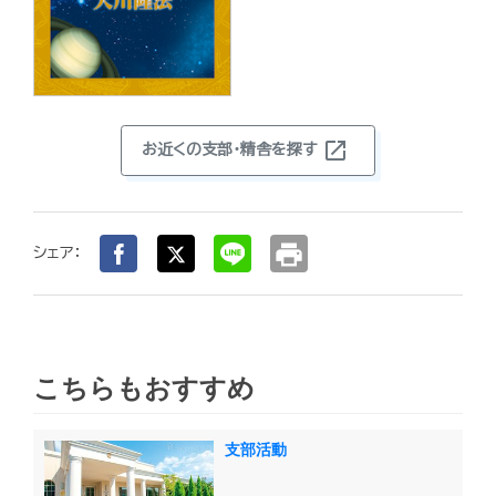
open_in_new
お近くの支部・精舎を探す
print
シェア：
こちらもおすすめ
支部活動