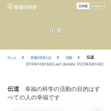
日本語
English
伝道
chevron_right
chevron_right
chevron_right
伝道
ホーム
幸福の科学とは
活動
2018年10月16日
（Last Update:
2023年8月14日
）
伝道
幸福の科学の活動の目的はす
べての人の幸福です