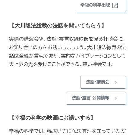
open_in_new
幸福の科学出版
【大川隆法総裁の法話を聞いてもらう】
実際の講演会や、法話・霊言収録映像を見る拝聴会に、
お知り合いの方をお誘いしましょう。大川隆法総裁の法
話は全編が言魂であり、霊的なバイブレーションとして
天上界の光を受けることができる、尊い機会です。
chevron_right
法話・講演会
chevron_right
法話・霊言 公開情報
【幸福の科学の映画にお誘いする】
幸福の科学では、幅広い方に仏法真理を知っていただ