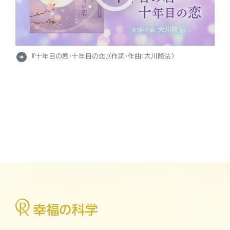
arrow_circle_right
『十年目の君・十年目の恋』（作詞・作曲：大川隆法）