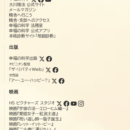
大川隆法 公式サイト
メールマガジン
精舎へ行こう
精舎・支部へのアクセス
幸福の科学 法務室
幸福の科学 公式アプリ
本格診断サイト「地獄診断」
出版
幸福の科学出版
オピニオン配信
「ザ・リバティWeb」
女性誌
「アー・ユー・ハッピー?」
映画
HS ピクチャーズ スタジオ
映画『宇宙の法―エローヒム編―』
映画『愛国女子―紅武士道』
映画『呪い返し師—塩子誕生』
映画『レット・イット・ビー』
映画『二十歳に還りたい。』