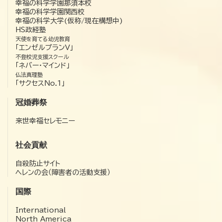
幸福の科学学園那須本校
幸福の科学学園関西校
幸福の科学大学(仮称/現在構想中)
HS政経塾
天使を育てる幼児教育
「エンゼルプランV」
不登校児支援スクール
「ネバー・マインド」
仏法真理塾
「サクセスNo.1」
冠婚葬祭
来世幸福セレモニー
社会貢献
自殺防止サイト
ヘレンの会（障害者の活動支援）
国際
International
North America