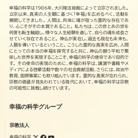
幸福の科学は1986年、大川隆法総裁によって立宗されました。
立宗以来、真実の人生観に基づく「幸福」を広めるべく、活動を
展開してきました。 人間は、肉体に魂が宿った霊的な存在であ
り、心こそがその本質であること。 私たちは、この世とあの世を
何度も転生輪廻し、様々な人生経験を通して、自らの魂を成長さ
せていく存在であること。 神仏が実在し、過去も現在も未来も、
人類を導いているということ。 こうした霊的な真実を広め、人間
にとっての本当の幸福を探究すると共に、神仏の願う平和で繁
栄した世界を実現することこそ、幸福の科学の使命であり目的で
す。 その使命の実現のために、幸福の科学は、講演や書籍やメ
ディアによる啓蒙活動や数々の社会貢献活動、さらには、政治や
教育、国際事業にも取り組んでいます。 霊的な真実が忘れられ、
宗教の価値が見失われている現代において、幸福の科学は宗教
の可能性に挑戦し続けています。
幸福の科学グループ
宗教法人
幸福の科学