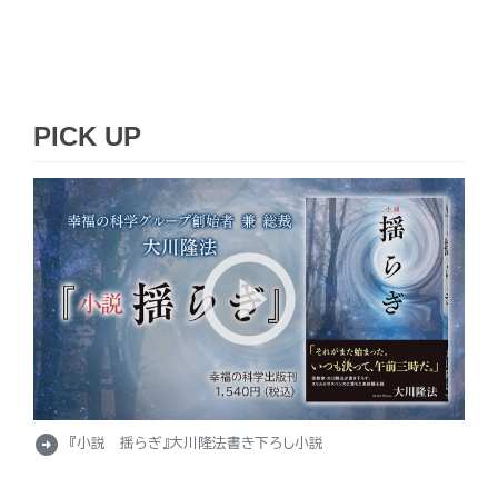
PICK UP
arrow_circle_right
『小説 揺らぎ』大川隆法書き下ろし小説