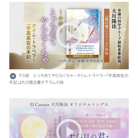
arrow_circle_right
『小説 とっちめてやらなくちゃ－タイム・トラベラー「宇高美佐の
手記」』大川隆法書き下ろし小説