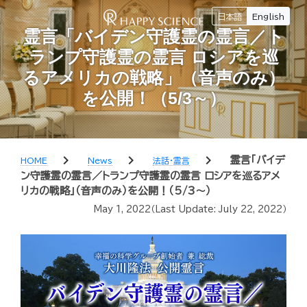
日本語
English
霊言「バイデン守護霊の霊言／ト
ランプ守護霊の霊言 ロシアを巡
るアメリカの戦略」（音声のみ）
を公開！（5/3～）
chevron_right
chevron_right
chevron_right
霊言「バイデ
HOME
News
法話・霊言
ン守護霊の霊言／トランプ守護霊の霊言 ロシアを巡るアメ
リカの戦略」（音声のみ）を公開！（5/3～）
May 1, 2022
（Last Update:
July 22, 2022
）