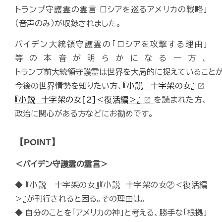
トランプ守護霊の霊言 ロシアを巡るアメリカの戦略」
（音声のみ）が収録されました。
バイデン大統領守護霊の「ロシアを攻撃する理由」
等の本音が明らかになる一方、
トランプ前大統領守護霊は世界を大局的に捉えていること
今後の世界情勢を知りたい方、
『小説 十字架の女』
open_in_new
『小説 十字架の女[2]＜復活編＞』
を読まれた方、
open_in_new
政治に関心がある方などにお勧めです。
【POINT】
＜バイデン守護霊の霊言＞
◆ 『小説 十字架の女』『小説 十字架の女②＜復活編
＞』が刊行されると困る。その理由は。
◆ 自分のことを「アメリカの神」と考える、勝手な「根拠」