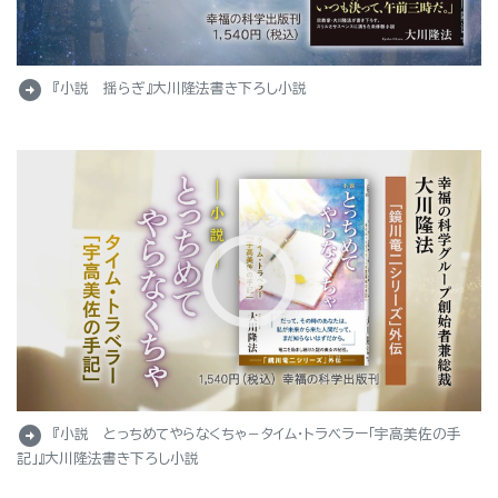
arrow_circle_right
『小説 揺らぎ』大川隆法書き下ろし小説
arrow_circle_right
『小説 とっちめてやらなくちゃ－タイム・トラベラー「宇高美佐の手
記」』大川隆法書き下ろし小説