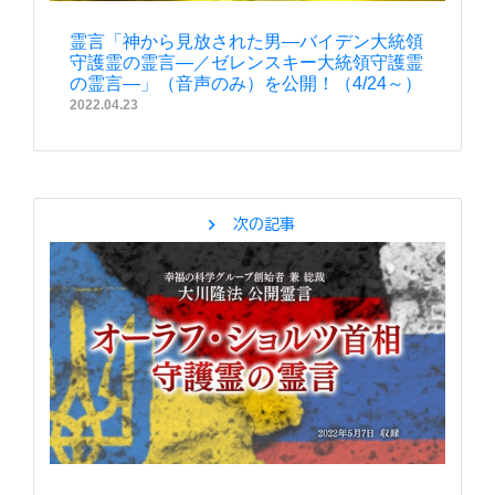
霊言「神から見放された男―バイデン大統領
守護霊の霊言―／ゼレンスキー大統領守護霊
の霊言―」（音声のみ）を公開！（4/24～）
2022.04.23
chevron_right
次の記事