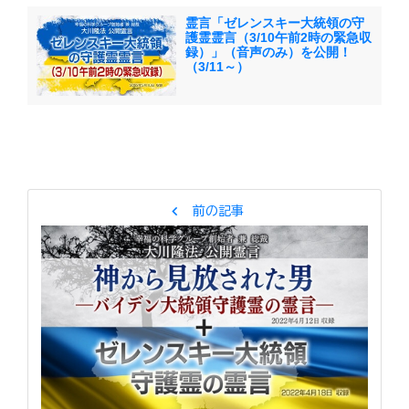
霊言「ゼレンスキー大統領の守
護霊霊言（3/10午前2時の緊急収
録）」（音声のみ）を公開！
（3/11～）
chevron_left
前の記事