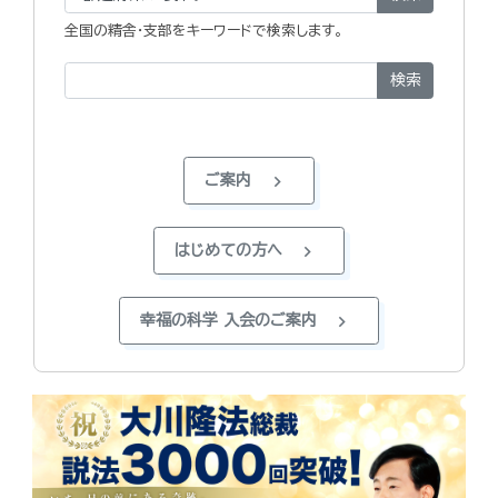
全国の精舎・支部をキーワードで検索します。
検索
chevron_right
ご案内
chevron_right
はじめての方へ
chevron_right
幸福の科学 入会のご案内