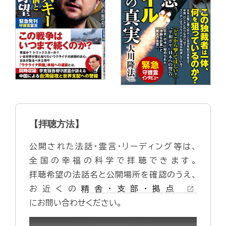
【拝聴方法】
公開された法話・霊言・リーディング等は、
全国の幸福の科学で拝聴できます。
拝聴希望の法話名と公開場所を確認のうえ、
お近くの
精舎・支部・拠点
open_in_new
にお問い合わせください。