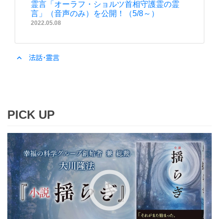
霊言「オーラフ・ショルツ首相守護霊の霊
言」（音声のみ）を公開！（5/8～）
2022.05.08
expand_less
法話・霊言
PICK UP