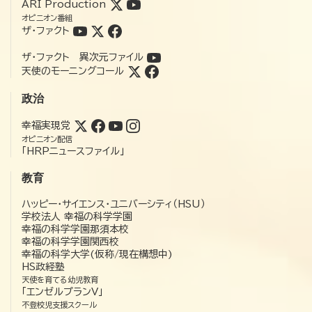
ARI Production
オピニオン番組
ザ・ファクト
ザ・ファクト 異次元ファイル
天使のモーニングコール
政治
幸福実現党
オピニオン配信
「HRPニュースファイル」
教育
ハッピー・サイエンス・ユニバーシティ（HSU）
学校法人 幸福の科学学園
幸福の科学学園那須本校
幸福の科学学園関西校
幸福の科学大学(仮称/現在構想中)
HS政経塾
天使を育てる幼児教育
「エンゼルプランV」
不登校児支援スクール