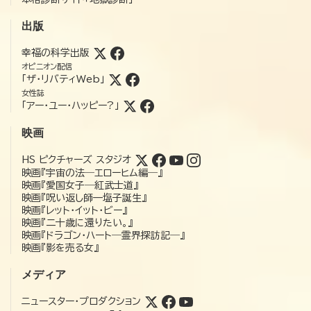
出版
幸福の科学出版
オピニオン配信
「ザ・リバティWeb」
女性誌
「アー・ユー・ハッピー?」
映画
HS ピクチャーズ スタジオ
映画『宇宙の法―エローヒム編―』
映画『愛国女子―紅武士道』
映画『呪い返し師—塩子誕生』
映画『レット・イット・ビー』
映画『二十歳に還りたい。』
映画『ドラゴン・ハート―霊界探訪記―』
映画『影を売る女』
メディア
ニュースター・プロダクション