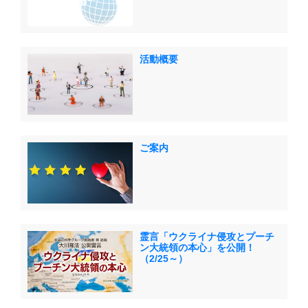
活動概要
ご案内
霊言「ウクライナ侵攻とプーチ
ン大統領の本心」を公開！
（2/25～）