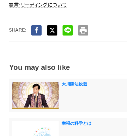
霊言・リーディングについて
print
SHARE:
You may also like
大川隆法総裁
幸福の科学とは