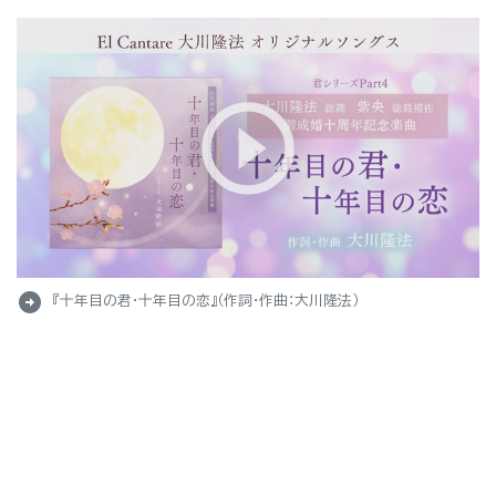
arrow_circle_right
『十年目の君・十年目の恋』（作詞・作曲：大川隆法）