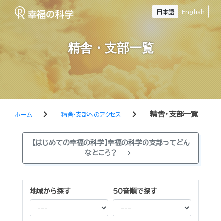
日本語
English
精舎・支部一覧
chevron_right
chevron_right
精舎・支部一覧
ホーム
精舎・支部へのアクセス
【はじめての幸福の科学】幸福の科学の支部ってどん
chevron_right
なところ？
地域から探す
50音順で探す