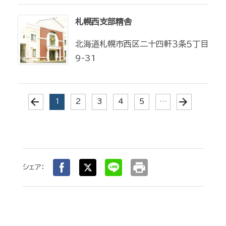
札幌西支部精舎
北海道札幌市西区二十四軒３条５丁目
9-31
arrow_back
arrow_forward
(current)
1
2
3
4
5
…
print
シェア：