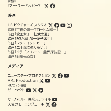
女性誌
「アー・ユー・ハッピー?」
映画
HS ピクチャーズ スタジオ
映画『宇宙の法―エローヒム編―』
映画『愛国女子―紅武士道』
映画『呪い返し師—塩子誕生』
映画『レット・イット・ビー』
映画『二十歳に還りたい。』
映画『ドラゴン・ハート―霊界探訪記―』
映画『影を売る女』
メディア
ニュースター・プロダクション
ARI Production
オピニオン番組
ザ・ファクト
ザ・ファクト 異次元ファイル
天使のモーニングコール