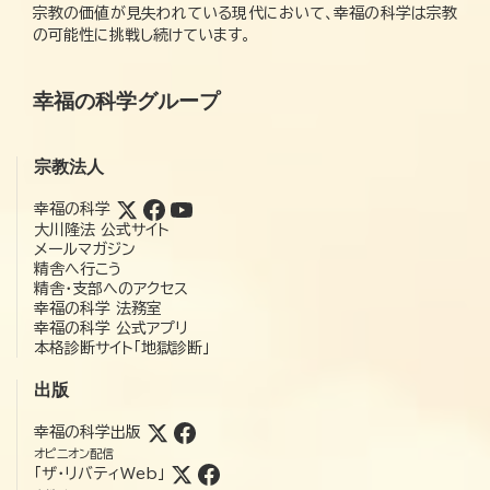
宗教の価値が見失われている現代において、幸福の科学は宗教
の可能性に挑戦し続けています。
幸福の科学グループ
宗教法人
幸福の科学
大川隆法 公式サイト
メールマガジン
精舎へ行こう
精舎・支部へのアクセス
幸福の科学 法務室
幸福の科学 公式アプリ
本格診断サイト「地獄診断」
出版
幸福の科学出版
オピニオン配信
「ザ・リバティWeb」