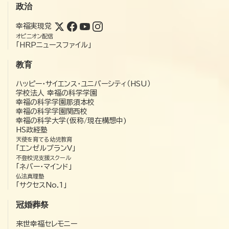
政治
幸福実現党
オピニオン配信
「HRPニュースファイル」
教育
ハッピー・サイエンス・ユニバーシティ（HSU）
学校法人 幸福の科学学園
幸福の科学学園那須本校
幸福の科学学園関西校
幸福の科学大学(仮称/現在構想中)
HS政経塾
天使を育てる幼児教育
「エンゼルプランV」
不登校児支援スクール
「ネバー・マインド」
仏法真理塾
「サクセスNo.1」
冠婚葬祭
来世幸福セレモニー