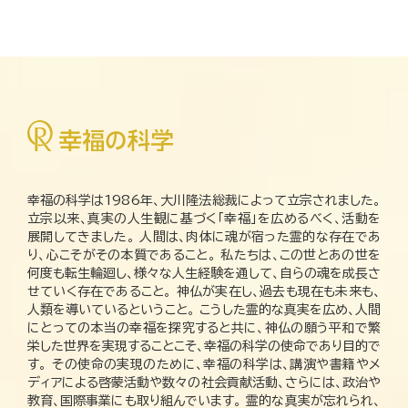
幸福の科学は1986年、大川隆法総裁によって立宗されました。
立宗以来、真実の人生観に基づく「幸福」を広めるべく、活動を
展開してきました。 人間は、肉体に魂が宿った霊的な存在であ
り、心こそがその本質であること。 私たちは、この世とあの世を
何度も転生輪廻し、様々な人生経験を通して、自らの魂を成長さ
せていく存在であること。 神仏が実在し、過去も現在も未来も、
人類を導いているということ。 こうした霊的な真実を広め、人間
にとっての本当の幸福を探究すると共に、神仏の願う平和で繁
栄した世界を実現することこそ、幸福の科学の使命であり目的で
す。 その使命の実現のために、幸福の科学は、講演や書籍やメ
ディアによる啓蒙活動や数々の社会貢献活動、さらには、政治や
教育、国際事業にも取り組んでいます。 霊的な真実が忘れられ、