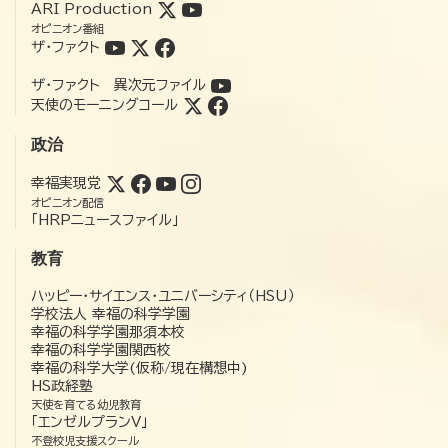
ARI Production
オピニオン番組
ザ・ファクト
ザ・ファクト 異次元ファイル
天使のモーニングコール
政治
幸福実現党
オピニオン配信
「HRPニュースファイル」
教育
ハッピー・サイエンス・ユニバーシティ（HSU）
学校法人 幸福の科学学園
幸福の科学学園那須本校
幸福の科学学園関西校
幸福の科学大学(仮称/現在構想中)
HS政経塾
天使を育てる幼児教育
「エンゼルプランV」
不登校児支援スクール