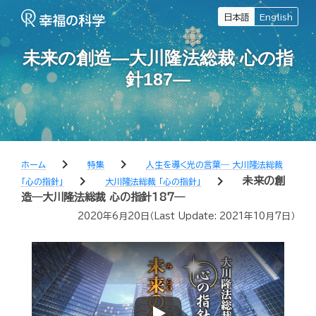
日本語
English
未来の創造―大川隆法総裁 心の指
針187―
chevron_right
chevron_right
ホーム
特集
人生を導く光の言葉― 大川隆法総裁
chevron_right
chevron_right
未来の創
「心の指針」
大川隆法総裁 「心の指針」
造―大川隆法総裁 心の指針187―
2020年6月20日
（Last Update:
2021年10月7日
）