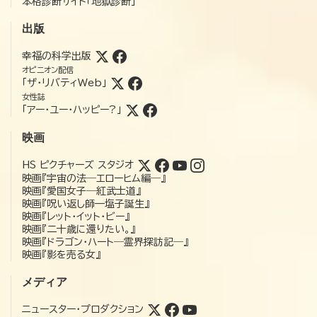
本格診断サイト「地獄診断」
出版
幸福の科学出版
オピニオン配信
「ザ・リバティWeb」
女性誌
「アー・ユー・ハッピー?」
映画
HS ピクチャーズ スタジオ
映画『宇宙の法―エローヒム編―』
映画『愛国女子―紅武士道』
映画『呪い返し師—塩子誕生』
映画『レット・イット・ビー』
映画『二十歳に還りたい。』
映画『ドラゴン・ハート―霊界探訪記―』
映画『影を売る女』
メディア
ニュースター・プロダクション