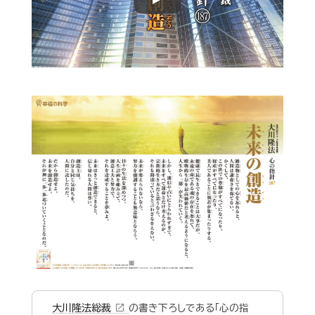
Play
open_in_new
大川隆法総裁
の書き下ろしである「心の指