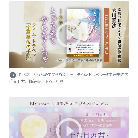
arrow_circle_right
『小説 とっちめてやらなくちゃ－タイム・トラベラー「宇高美佐の
手記」』大川隆法書き下ろし小説