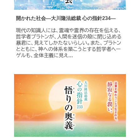
開かれた社会―大川隆法総裁 心の指針234―
現代の知識人には、霊魂や霊界の存在を伝える、
哲学者プラトンが、人間を迷信の殻に閉じ込める
暴君に、見えてしかたないらしい。また、プラトン
とともに、神への体系を築こうとする哲学者ヘー
ゲルも、全体主義に見え...