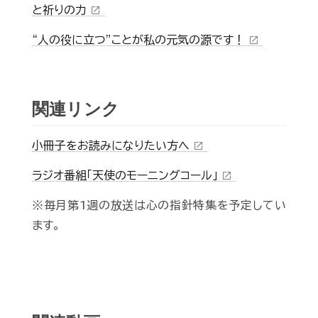
と祈りの力
open_in_new
“人の役に立つ”ことが私の元気の源です！
open_in_new
関連リンク
小冊子をお読みになりたい方へ
open_in_new
ラジオ番組「天使のモーニングコール」
open_in_new
※毎月第1週の放送は心の指針特集を予定してい
ます。