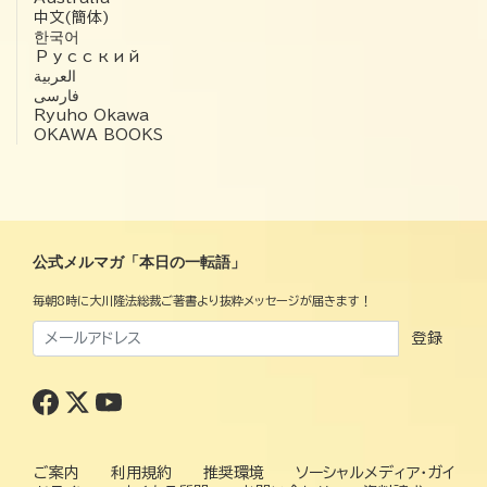
中文(簡体)
한국어
Русский
العربية‏
فارسی
Ryuho Okawa
OKAWA BOOKS
公式メルマガ「本日の一転語」
毎朝8時に大川隆法総裁ご著書より抜粋メッセージが届きます！
登録
ご案内
利用規約
推奨環境
ソーシャルメディア・ガイ