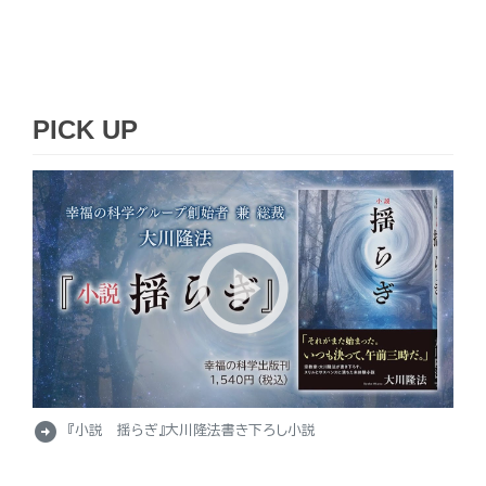
PICK UP
arrow_circle_right
『小説 揺らぎ』大川隆法書き下ろし小説