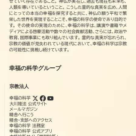
せていく存在であること。 神仏が実在し、過去も現在も未来も、
人類を導いているということ。 こうした霊的な真実を広め、人間
にとっての本当の幸福を探究すると共に、神仏の願う平和で繁
栄した世界を実現することこそ、幸福の科学の使命であり目的で
す。 その使命の実現のために、幸福の科学は、講演や書籍やメ
ディアによる啓蒙活動や数々の社会貢献活動、さらには、政治や
教育、国際事業にも取り組んでいます。 霊的な真実が忘れられ、
宗教の価値が見失われている現代において、幸福の科学は宗教
の可能性に挑戦し続けています。
幸福の科学グループ
宗教法人
幸福の科学
大川隆法 公式サイト
メールマガジン
精舎へ行こう
精舎・支部へのアクセス
幸福の科学 法務室
幸福の科学 公式アプリ