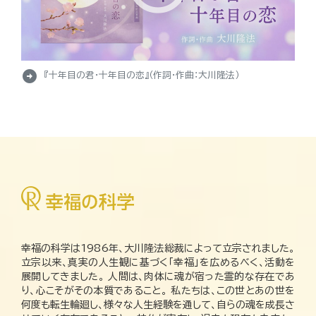
arrow_circle_right
『十年目の君・十年目の恋』（作詞・作曲：大川隆法）
幸福の科学は1986年、大川隆法総裁によって立宗されました。
立宗以来、真実の人生観に基づく「幸福」を広めるべく、活動を
展開してきました。 人間は、肉体に魂が宿った霊的な存在であ
り、心こそがその本質であること。 私たちは、この世とあの世を
何度も転生輪廻し、様々な人生経験を通して、自らの魂を成長さ