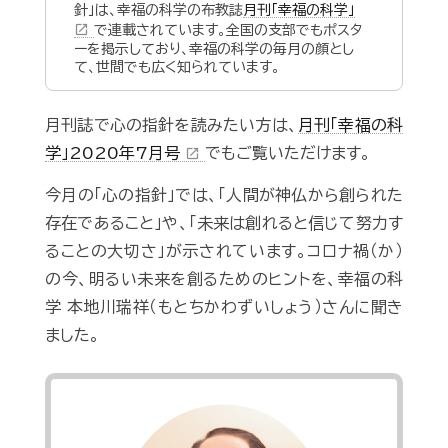
針」は、幸福の科学の布教誌
月刊「幸福の科学」
open_in_new
で連載されています。全国の支部でもポスタ
ーを掲示しており、幸福の科学の毎月の顔とし
て、世間でも広く知られています。
月刊誌で心の指針を読みたい方は、
月刊「幸福の科
学」2020年7月号
でもご覧いただけます。
open_in_new
今月の「心の指針」では、「人間が神仏から創られた
存在であること」や、「未来は創れると信じて努力す
ることの大切さ」が示されています。コロナ禍（か）
の今、明るい未来を創るためのヒントを、幸福の科
学 本地川瑞祥（もとちかわずいしょう）さんに聞き
ました。