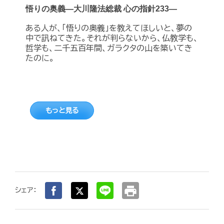
悟りの奥義―大川隆法総裁 心の指針233―
ある人が、「悟りの奥義」を教えてほしいと、夢の
中で訊ねてきた。それが判らないから、仏教学も、
哲学も、二千五百年間、ガラクタの山を築いてき
たのに。
もっと見る
print
シェア：