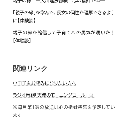
親子の縁 ―大川隆法総裁 心の指針154―
「親子の縁」を学んで、長女の個性を理解できるよう
に【体験談】
親子の絆を確信して子育てへの勇気が湧いた！
【体験談】
関連リンク
小冊子をお読みになりたい方へ
ラジオ番組「天使のモーニングコール」
open_in_new
※毎月第1週の放送は心の指針特集を予定してい
ます。