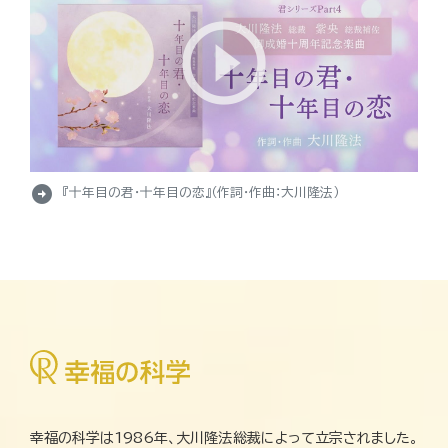
arrow_circle_right
『十年目の君・十年目の恋』（作詞・作曲：大川隆法）
幸福の科学は1986年、大川隆法総裁によって立宗されました。