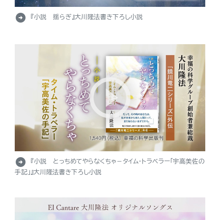
arrow_circle_right
『小説 揺らぎ』大川隆法書き下ろし小説
arrow_circle_right
『小説 とっちめてやらなくちゃ－タイム・トラベラー「宇高美佐の
手記」』大川隆法書き下ろし小説