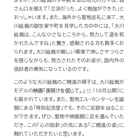
さん口を揃えて「立派だった、よく勉強ができた」と
おっしゃいます。また、海外から聖地巡礼に来て、大
川総裁の御生家や町を見学した方の中には、「大川
総裁は、こんな小さなところから、努力して道を拓
かれたんですね」と驚き、感動される方も数多くお
られます。大川総裁が厳しい環境で淋しさやつらさ
を感じながらも、努力されたそのお姿が、国内外の
信仰者の勇気になっているのです。
このような大川総裁のご精進の様子は、大川総裁が
モデルの
映画「夜明けを信じて。」
（10月公開）に
open_in_new
も描かれています。また、聖地エル・カンターレ生誕
館にある「特別記念堂」でも、そのご足跡を辿ること
ができます。ぜひ、聖地や映画館に足を運んでいた
だき、この「心の指針」の先にある「ご精進の姿」に
触れていただきたいと思います。