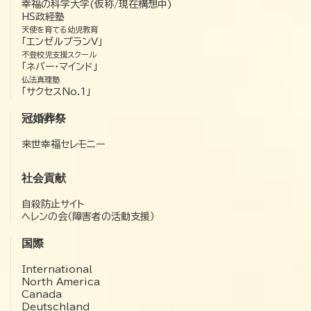
幸福の科学大学(仮称/現在構想中)
HS政経塾
天使を育てる幼児教育
「エンゼルプランV」
不登校児支援スクール
「ネバー・マインド」
仏法真理塾
「サクセスNo.1」
冠婚葬祭
来世幸福セレモニー
社会貢献
自殺防止サイト
ヘレンの会（障害者の活動支援）
国際
International
North America
Canada
Deutschland