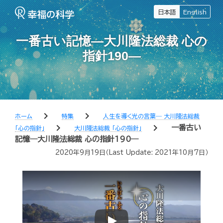
日本語
English
一番古い記憶―大川隆法総裁 心の
指針190―
chevron_right
chevron_right
ホーム
特集
人生を導く光の言葉― 大川隆法総裁
chevron_right
chevron_right
一番古い
「心の指針」
大川隆法総裁 「心の指針」
記憶―大川隆法総裁 心の指針190―
2020年9月19日
（Last Update:
2021年10月7日
）