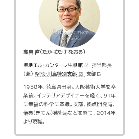
高畠 直（たかばたけ なおる）
聖地エル・カンターレ生誕館
担当部長
open_in_new
（兼）
聖地・川島特別支部
支部長
open_in_new
1958年、徳島県出身。大阪芸術大学を卒
業後、インテリアデザイナーを経て、91年
に幸福の科学に奉職。支部、拠点開発局、
儀典（ぎてん）芸術局などを経て、2014年
より現職。