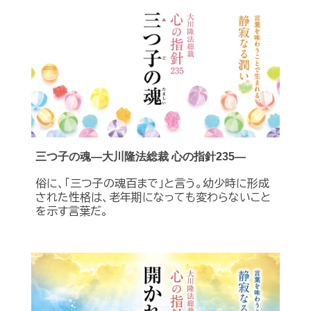
三つ子の魂―大川隆法総裁 心の指針235―
俗に、「三つ子の魂百まで」と言う。幼少時に形成
された性格は、老年期になっても変わらないこと
を示す言葉だ。