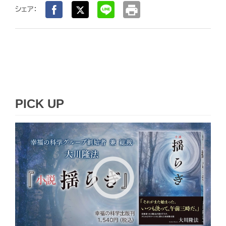
print
シェア：
PICK UP