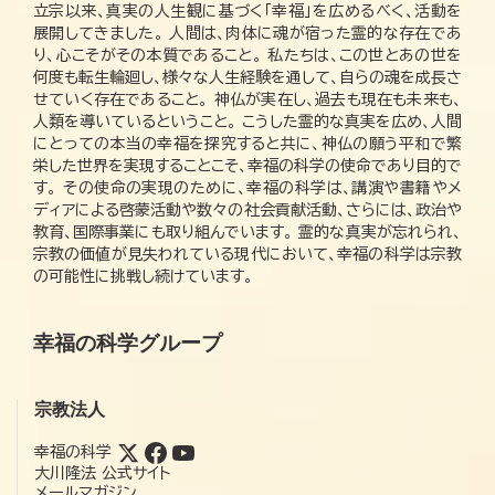
立宗以来、真実の人生観に基づく「幸福」を広めるべく、活動を
展開してきました。 人間は、肉体に魂が宿った霊的な存在であ
り、心こそがその本質であること。 私たちは、この世とあの世を
何度も転生輪廻し、様々な人生経験を通して、自らの魂を成長さ
せていく存在であること。 神仏が実在し、過去も現在も未来も、
人類を導いているということ。 こうした霊的な真実を広め、人間
にとっての本当の幸福を探究すると共に、神仏の願う平和で繁
栄した世界を実現することこそ、幸福の科学の使命であり目的で
す。 その使命の実現のために、幸福の科学は、講演や書籍やメ
ディアによる啓蒙活動や数々の社会貢献活動、さらには、政治や
教育、国際事業にも取り組んでいます。 霊的な真実が忘れられ、
宗教の価値が見失われている現代において、幸福の科学は宗教
の可能性に挑戦し続けています。
幸福の科学グループ
宗教法人
幸福の科学
大川隆法 公式サイト
メールマガジン