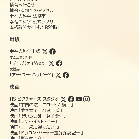
精舎へ行こう
精舎・支部へのアクセス
幸福の科学 法務室
幸福の科学 公式アプリ
本格診断サイト「地獄診断」
出版
幸福の科学出版
オピニオン配信
「ザ・リバティWeb」
女性誌
「アー・ユー・ハッピー?」
映画
HS ピクチャーズ スタジオ
映画『宇宙の法―エローヒム編―』
映画『愛国女子―紅武士道』
映画『呪い返し師—塩子誕生』
映画『レット・イット・ビー』
映画『二十歳に還りたい。』
映画『ドラゴン・ハート―霊界探訪記―』
映画『影を売る女』