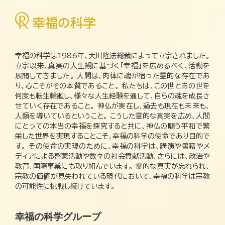
幸福の科学は1986年、大川隆法総裁によって立宗されました。
立宗以来、真実の人生観に基づく「幸福」を広めるべく、活動を
展開してきました。 人間は、肉体に魂が宿った霊的な存在であ
り、心こそがその本質であること。 私たちは、この世とあの世を
何度も転生輪廻し、様々な人生経験を通して、自らの魂を成長さ
せていく存在であること。 神仏が実在し、過去も現在も未来も、
人類を導いているということ。 こうした霊的な真実を広め、人間
にとっての本当の幸福を探究すると共に、神仏の願う平和で繁
栄した世界を実現することこそ、幸福の科学の使命であり目的で
す。 その使命の実現のために、幸福の科学は、講演や書籍やメ
ディアによる啓蒙活動や数々の社会貢献活動、さらには、政治や
教育、国際事業にも取り組んでいます。 霊的な真実が忘れられ、
宗教の価値が見失われている現代において、幸福の科学は宗教
の可能性に挑戦し続けています。
幸福の科学グループ