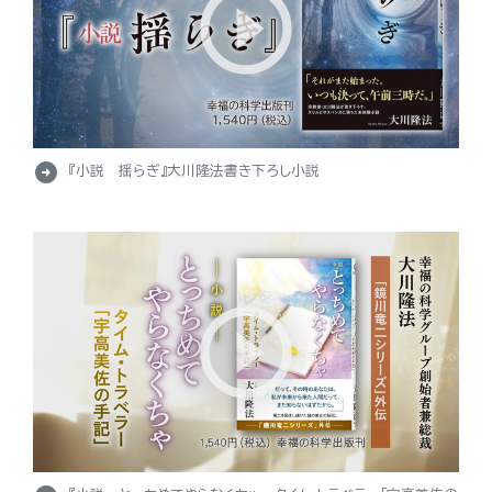
arrow_circle_right
『小説 揺らぎ』大川隆法書き下ろし小説