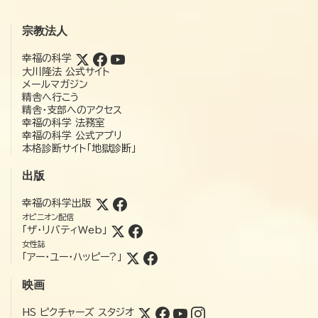
宗教法人
幸福の科学
大川隆法 公式サイト
メールマガジン
精舎へ行こう
精舎・支部へのアクセス
幸福の科学 法務室
幸福の科学 公式アプリ
本格診断サイト「地獄診断」
出版
幸福の科学出版
オピニオン配信
「ザ・リバティWeb」
女性誌
「アー・ユー・ハッピー?」
映画
HS ピクチャーズ スタジオ