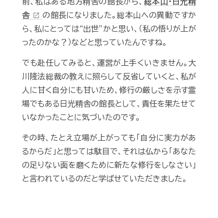
前、私はある地方精舎の館長から、
総本山・日光精
舎
の館長になりました。総本山への異動ですか
open_in_new
ら、私にとっては“出世”かと思い、（私の悟りが上が
ったのかな？）などと思っていたんですね。
でも赴任してみると、運営が上手くいきません。大
川隆法総裁の教えに照らして反省していくと、私が
人に甘く自分にも甘いため、修行の厳しさを示す霊
場でもある日光精舎の館長として、責任を果たせて
いなかったことに気づいたのです。
その時、たとえ立場が上がっても「自分に実力があ
るからだ」と思っては駄目で、それは仏から「あなた
の足りない面を磨くために新たな修行をしなさい」
と言われているのだと学ばせていただきました。