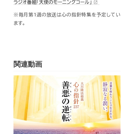
ラジオ番組「天使のモーニングコール」
open_in_new
※毎月第1週の放送は心の指針特集を予定してい
ます。
関連動画