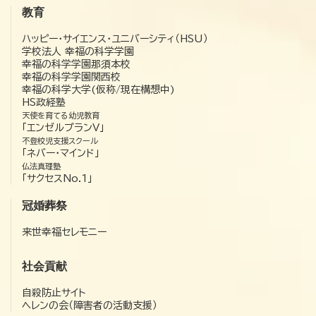
教育
ハッピー・サイエンス・ユニバーシティ（HSU）
学校法人 幸福の科学学園
幸福の科学学園那須本校
幸福の科学学園関西校
幸福の科学大学(仮称/現在構想中)
HS政経塾
天使を育てる幼児教育
「エンゼルプランV」
不登校児支援スクール
「ネバー・マインド」
仏法真理塾
「サクセスNo.1」
冠婚葬祭
来世幸福セレモニー
社会貢献
自殺防止サイト
ヘレンの会（障害者の活動支援）