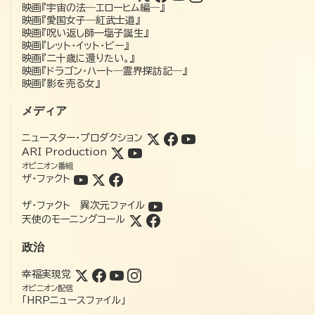
映画『宇宙の法―エローヒム編―』
映画『愛国女子―紅武士道』
映画『呪い返し師—塩子誕生』
映画『レット・イット・ビー』
映画『二十歳に還りたい。』
映画『ドラゴン・ハート―霊界探訪記―』
映画『影を売る女』
メディア
ニュースター・プロダクション
ARI Production
オピニオン番組
ザ・ファクト
ザ・ファクト 異次元ファイル
天使のモーニングコール
政治
幸福実現党
オピニオン配信
「HRPニュースファイル」