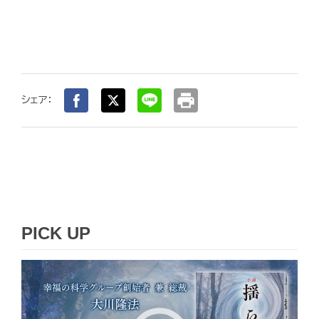
print
シェア：
PICK UP