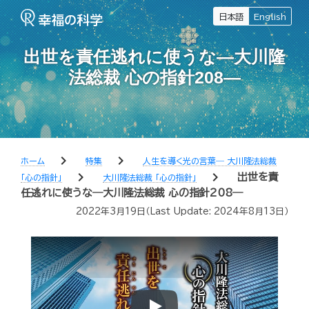
日本語
English
出世を責任逃れに使うな―大川隆
法総裁 心の指針208―
chevron_right
chevron_right
ホーム
特集
人生を導く光の言葉― 大川隆法総裁
chevron_right
chevron_right
出世を責
「心の指針」
大川隆法総裁 「心の指針」
任逃れに使うな―大川隆法総裁 心の指針208―
2022年3月19日
（Last Update:
2024年8月13日
）