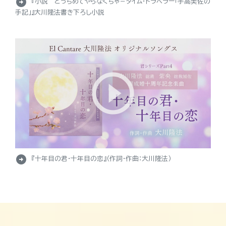
arrow_circle_right
『小説 とっちめてやらなくちゃ－タイム・トラベラー「宇高美佐の
手記」』大川隆法書き下ろし小説
arrow_circle_right
『十年目の君・十年目の恋』（作詞・作曲：大川隆法）