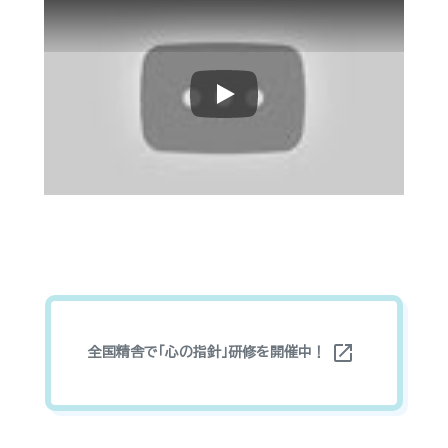
Play
open_in_new
全国精舎で「心の指針」研修を開催中！