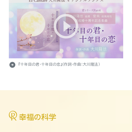
arrow_circle_right
『十年目の君・十年目の恋』（作詞・作曲：大川隆法）