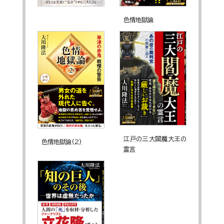
色情地獄論
江戸の三大閻魔大王の
色情地獄論(2)
霊言