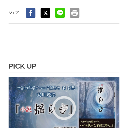
print
シェア：
PICK UP