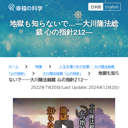
日本語
English
地獄も知らないで…―大川隆法総
裁 心の指針212―
chevron_right
chevron_right
ホーム
特集
人生を導く光の言葉― 大川隆法総裁
chevron_right
chevron_right
地獄も知ら
「心の指針」
大川隆法総裁 「心の指針」
ないで…―大川隆法総裁 心の指針212―
2022年7月20日
（Last Update:
2024年12月2日
）