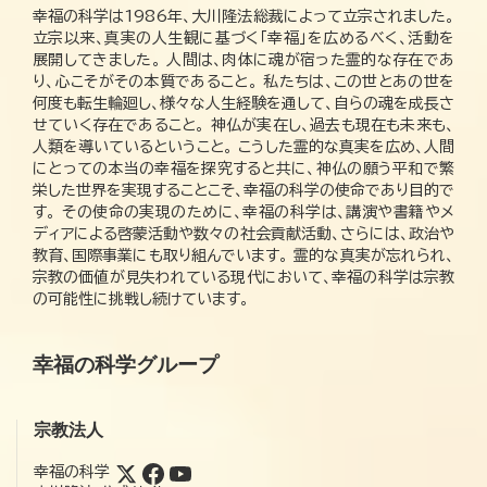
幸福の科学は1986年、大川隆法総裁によって立宗されました。
立宗以来、真実の人生観に基づく「幸福」を広めるべく、活動を
展開してきました。 人間は、肉体に魂が宿った霊的な存在であ
り、心こそがその本質であること。 私たちは、この世とあの世を
何度も転生輪廻し、様々な人生経験を通して、自らの魂を成長さ
せていく存在であること。 神仏が実在し、過去も現在も未来も、
人類を導いているということ。 こうした霊的な真実を広め、人間
にとっての本当の幸福を探究すると共に、神仏の願う平和で繁
栄した世界を実現することこそ、幸福の科学の使命であり目的で
す。 その使命の実現のために、幸福の科学は、講演や書籍やメ
ディアによる啓蒙活動や数々の社会貢献活動、さらには、政治や
教育、国際事業にも取り組んでいます。 霊的な真実が忘れられ、
宗教の価値が見失われている現代において、幸福の科学は宗教
の可能性に挑戦し続けています。
幸福の科学グループ
宗教法人
幸福の科学