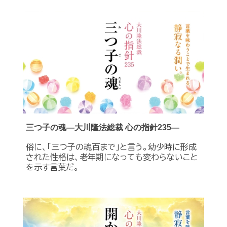
三つ子の魂―大川隆法総裁 心の指針235―
俗に、「三つ子の魂百まで」と言う。幼少時に形成
された性格は、老年期になっても変わらないこと
を示す言葉だ。