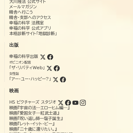
大川隆法 公式サイト
メールマガジン
精舎へ行こう
精舎・支部へのアクセス
幸福の科学 法務室
幸福の科学 公式アプリ
本格診断サイト「地獄診断」
出版
幸福の科学出版
オピニオン配信
「ザ・リバティWeb」
女性誌
「アー・ユー・ハッピー?」
映画
HS ピクチャーズ スタジオ
映画『宇宙の法―エローヒム編―』
映画『愛国女子―紅武士道』
映画『呪い返し師—塩子誕生』
映画『レット・イット・ビー』
映画『二十歳に還りたい。』