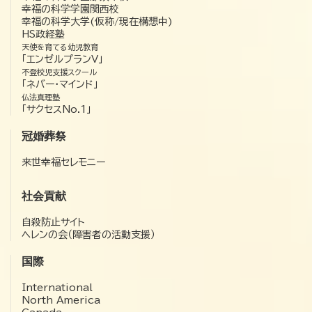
幸福の科学学園関西校
幸福の科学大学(仮称/現在構想中)
HS政経塾
天使を育てる幼児教育
「エンゼルプランV」
不登校児支援スクール
「ネバー・マインド」
仏法真理塾
「サクセスNo.1」
冠婚葬祭
来世幸福セレモニー
社会貢献
自殺防止サイト
ヘレンの会（障害者の活動支援）
国際
International
North America