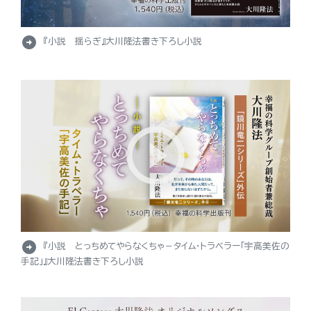
arrow_circle_right
『小説 揺らぎ』大川隆法書き下ろし小説
arrow_circle_right
『小説 とっちめてやらなくちゃ－タイム・トラベラー「宇高美佐の
手記」』大川隆法書き下ろし小説