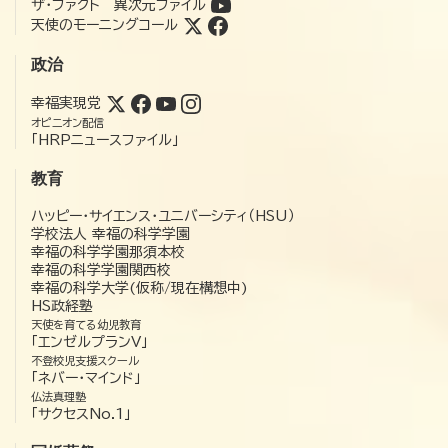
ザ・ファクト 異次元ファイル
天使のモーニングコール
政治
幸福実現党
オピニオン配信
「HRPニュースファイル」
教育
ハッピー・サイエンス・ユニバーシティ（HSU）
学校法人 幸福の科学学園
幸福の科学学園那須本校
幸福の科学学園関西校
幸福の科学大学(仮称/現在構想中)
HS政経塾
天使を育てる幼児教育
「エンゼルプランV」
不登校児支援スクール
「ネバー・マインド」
仏法真理塾
「サクセスNo.1」