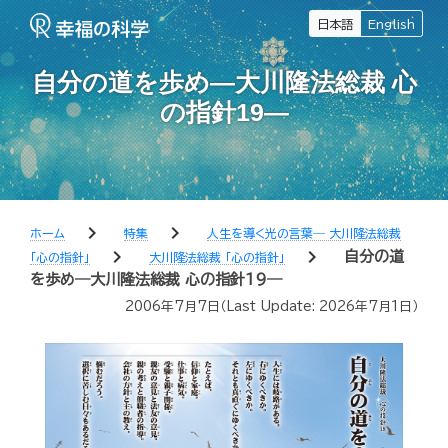
日本語
English
自分の道を歩め―大川隆法総裁 心
の指針19―
chevron_right
chevron_right
ホーム
特集
人生を導く光の言葉― 大川隆法総裁
chevron_right
chevron_right
自分の道
「心の指針」
大川隆法総裁 「心の指針」
を歩め―大川隆法総裁 心の指針19―
2006年7月7日
（Last Update:
2026年7月1日
）