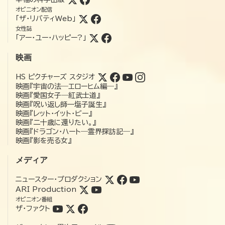
オピニオン配信
「ザ・リバティWeb」
女性誌
「アー・ユー・ハッピー?」
映画
HS ピクチャーズ スタジオ
映画『宇宙の法―エローヒム編―』
映画『愛国女子―紅武士道』
映画『呪い返し師—塩子誕生』
映画『レット・イット・ビー』
映画『二十歳に還りたい。』
映画『ドラゴン・ハート―霊界探訪記―』
映画『影を売る女』
メディア
ニュースター・プロダクション
ARI Production
オピニオン番組
ザ・ファクト