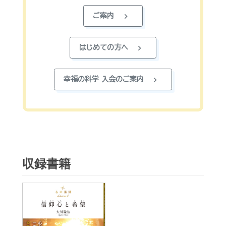
chevron_right
ご案内
chevron_right
はじめての方へ
chevron_right
幸福の科学 入会のご案内
収録書籍