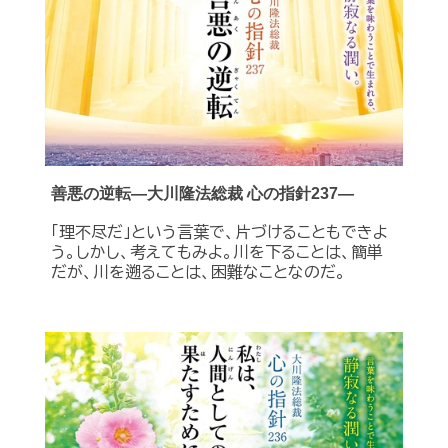
善悪の逆転―大川隆法総裁 心の指針237―
「理不尽だ」という言葉で、片づけることもできよ
う。しかし、考えてもみよ。川を下ることは、簡単
だが、川を遡ることは、困難なことなのだ。