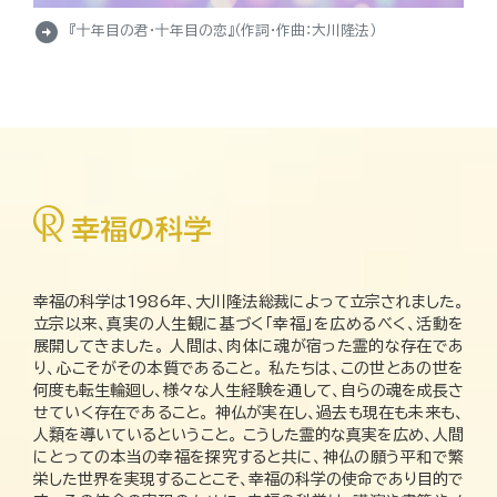
arrow_circle_right
『十年目の君・十年目の恋』（作詞・作曲：大川隆法）
幸福の科学は1986年、大川隆法総裁によって立宗されました。
立宗以来、真実の人生観に基づく「幸福」を広めるべく、活動を
展開してきました。 人間は、肉体に魂が宿った霊的な存在であ
り、心こそがその本質であること。 私たちは、この世とあの世を
何度も転生輪廻し、様々な人生経験を通して、自らの魂を成長さ
せていく存在であること。 神仏が実在し、過去も現在も未来も、
人類を導いているということ。 こうした霊的な真実を広め、人間
にとっての本当の幸福を探究すると共に、神仏の願う平和で繁
栄した世界を実現することこそ、幸福の科学の使命であり目的で