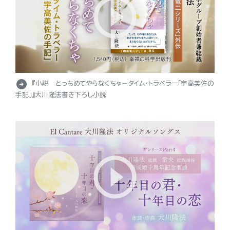
arrow_circle_right
『小説 とっちめてやらなくちゃ－タイム・トラベラー「宇高美佐の
手記」』大川隆法書き下ろし小説