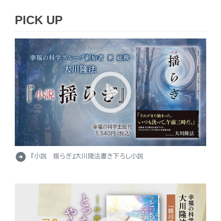
PICK UP
arrow_circle_right
『小説 揺らぎ』大川隆法書き下ろし小説