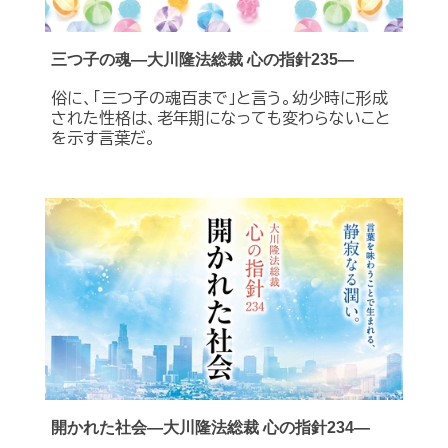
三つ子の魂―大川隆法総裁 心の指針235―
俗に、「三つ子の魂百まで」と言う。幼少時に形成
された性格は、老年期になっても変わらないこと
を示す言葉だ。
開かれた社会―大川隆法総裁 心の指針234―