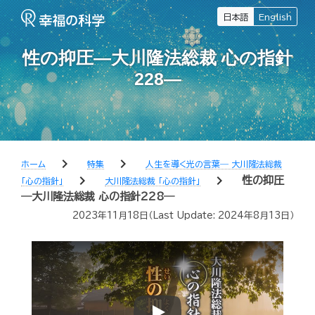
日本語
English
性の抑圧―大川隆法総裁 心の指針
228―
chevron_right
chevron_right
ホーム
特集
人生を導く光の言葉― 大川隆法総裁
chevron_right
chevron_right
性の抑圧
「心の指針」
大川隆法総裁 「心の指針」
―大川隆法総裁 心の指針228―
2023年11月18日
（Last Update:
2024年8月13日
）