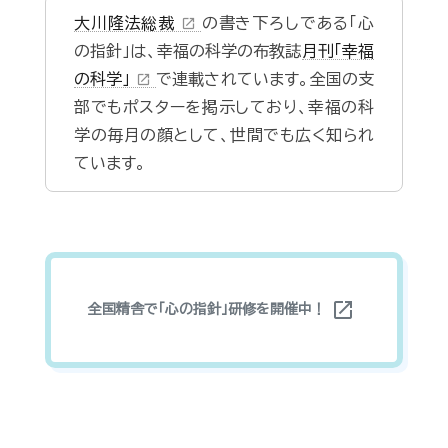
大川隆法総裁
の書き下ろしである「心
open_in_new
の指針」は、幸福の科学の布教誌
月刊「幸福
の科学」
で連載されています。全国の支
open_in_new
部でもポスターを掲示しており、幸福の科
学の毎月の顔として、世間でも広く知られ
ています。
open_in_new
全国精舎で「心の指針」研修を開催中！