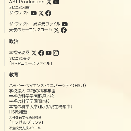
ARI Production
オピニオン番組
ザ・ファクト
ザ・ファクト 異次元ファイル
天使のモーニングコール
政治
幸福実現党
オピニオン配信
「HRPニュースファイル」
教育
ハッピー・サイエンス・ユニバーシティ（HSU）
学校法人 幸福の科学学園
幸福の科学学園那須本校
幸福の科学学園関西校
幸福の科学大学(仮称/現在構想中)
HS政経塾
天使を育てる幼児教育
「エンゼルプランV」
不登校児支援スクール