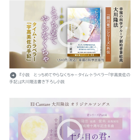
arrow_circle_right
『小説 とっちめてやらなくちゃ－タイム・トラベラー「宇高美佐の
手記」』大川隆法書き下ろし小説