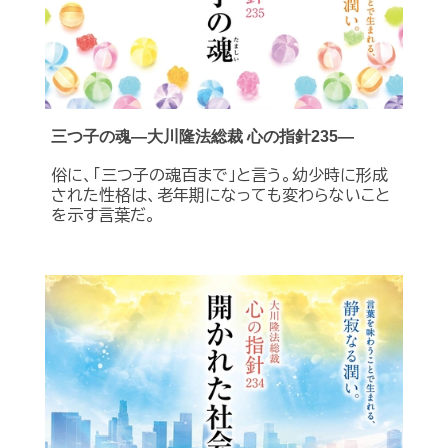
三つ子の魂―大川隆法総裁 心の指針235―
俗に、「三つ子の魂百まで」と言う。幼少時に形成
された性格は、老年期になっても変わらないこと
を示す言葉だ。