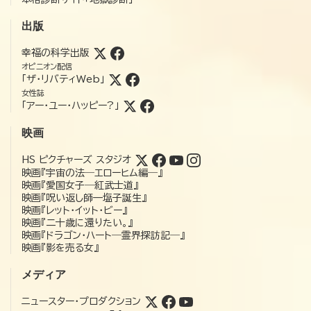
出版
幸福の科学出版
オピニオン配信
「ザ・リバティWeb」
女性誌
「アー・ユー・ハッピー?」
映画
HS ピクチャーズ スタジオ
映画『宇宙の法―エローヒム編―』
映画『愛国女子―紅武士道』
映画『呪い返し師—塩子誕生』
映画『レット・イット・ビー』
映画『二十歳に還りたい。』
映画『ドラゴン・ハート―霊界探訪記―』
映画『影を売る女』
メディア
ニュースター・プロダクション