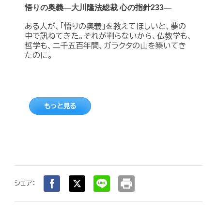
悟りの奥義―大川隆法総裁 心の指針233―
ある人が、「悟りの奥義」を教えてほしいと、夢の
中で訊ねてきた。それが判らないから、仏教学も、
哲学も、二千五百年間、ガラクタの山を築いてき
たのに。
もっと見る
print
シェア：