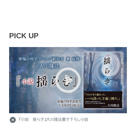
PICK UP
arrow_circle_right
『小説 揺らぎ』大川隆法書き下ろし小説