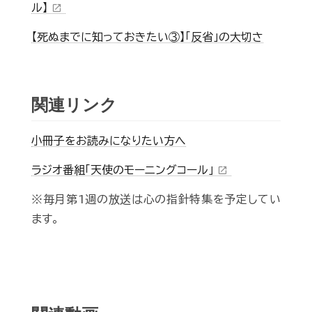
ル】
open_in_new
【死ぬまでに知っておきたい③】「反省」の大切さ
関連リンク
小冊子をお読みになりたい方へ
ラジオ番組「天使のモーニングコール」
open_in_new
※毎月第1週の放送は心の指針特集を予定してい
ます。