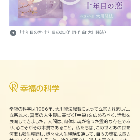
arrow_circle_right
『十年目の君・十年目の恋』（作詞・作曲：大川隆法）
幸福の科学は1986年、大川隆法総裁によって立宗されました。
立宗以来、真実の人生観に基づく「幸福」を広めるべく、活動を
展開してきました。 人間は、肉体に魂が宿った霊的な存在であ
り、心こそがその本質であること。 私たちは、この世とあの世を
何度も転生輪廻し、様々な人生経験を通して、自らの魂を成長さ