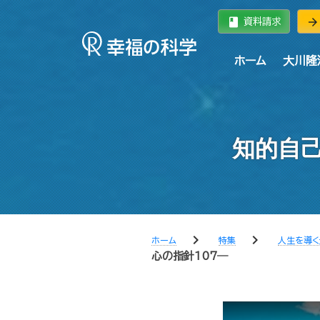
book
arrow_forward
資料請求
ホーム
大川隆
知的自己
chevron_right
chevron_right
ホーム
特集
人生を導く
心の指針107―