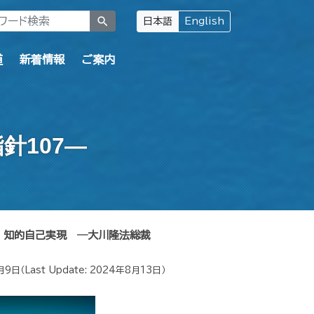
search
日本語
English
道
新着情報
ご案内
針107―
知的自己実現 ―大川隆法総裁
月9日
（Last Update:
2024年8月13日
）