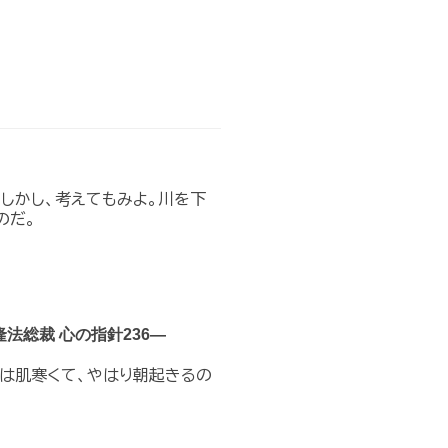
。しかし、考えてもみよ。川を下
のだ。
法総裁 心の指針236―
朝は肌寒くて、やはり朝起きるの