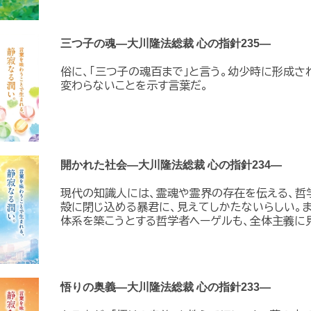
三つ子の魂―大川隆法総裁 心の指針235―
俗に、「三つ子の魂百まで」と言う。幼少時に形成さ
変わらないことを示す言葉だ。
開かれた社会―大川隆法総裁 心の指針234―
現代の知識人には、霊魂や霊界の存在を伝える、哲
殻に閉じ込める暴君に、見えてしかたないらしい。ま
体系を築こうとする哲学者ヘーゲルも、全体主義に見え
悟りの奥義―大川隆法総裁 心の指針233―