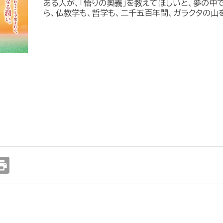
ある人が、「悟りの奥義」を教えてほしいと、夢の中
ら、仏教学も、哲学も、二千五百年間、ガラクタの山
int