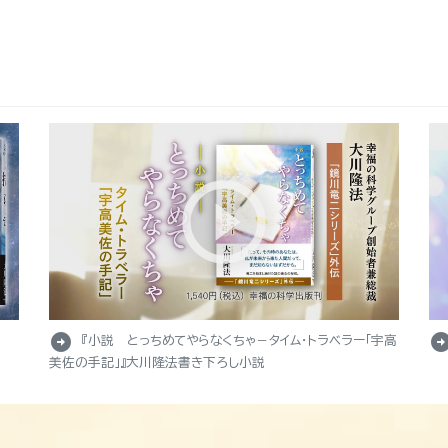
arrow_circle_right
arrow_circle_r
『小説 とっちめてやらなくちゃ－タイム・トラベラー「宇高
美佐の手記」』大川隆法書き下ろし小説