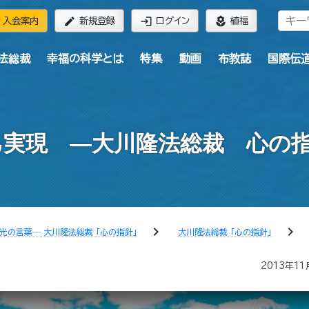
edit
login
local_florist
入会案内
新規登録
ログイン
植福
法総裁
幸福の科学とは
特集
動画
布教誌
国際伝
実現 ―大川隆法総裁 心の指
chevron_right
chevron_right
光の言葉― 大川隆法総裁 「心の指針」
大川隆法総裁 「心の指針」
2013年11