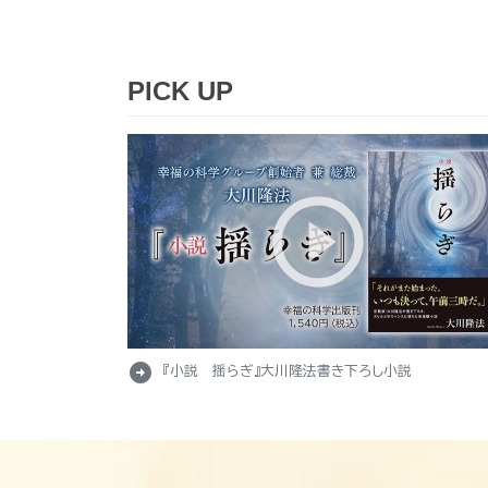
PICK UP
arrow_circle_right
『小説 揺らぎ』大川隆法書き下ろし小説