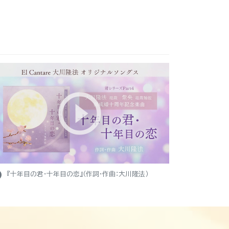
ight
『十年目の君・十年目の恋』（作詞・作曲：大川隆法）