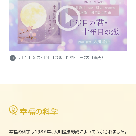
arrow_circle_right
『十年目の君・十年目の恋』（作詞・作曲：大川隆法）
幸福の科学は1986年、大川隆法総裁によって立宗されました。