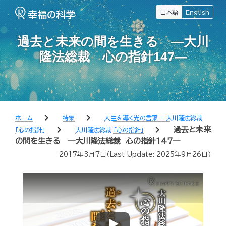
日本語
English
過去と未来の間を生きる ―大川
隆法総裁 心の指針147―
chevron_right
chevron_right
ホーム
特集
人生を導く光の言葉― 大川隆法総裁
chevron_right
chevron_right
過去と未来
「心の指針」
大川隆法総裁 「心の指針」
の間を生きる ―大川隆法総裁 心の指針147―
2017年3月7日
（Last Update:
2025年9月26日
）