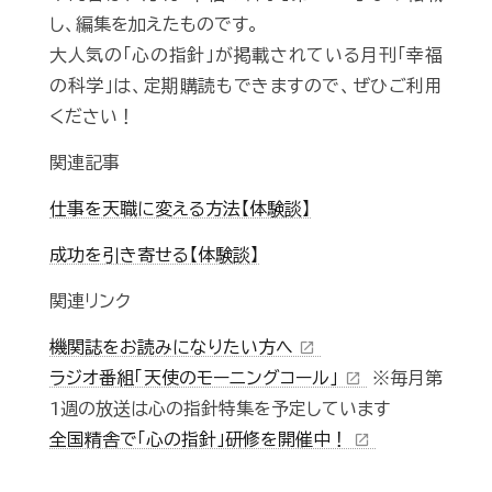
し、編集を加えたものです。
大人気の「心の指針」が掲載されている月刊「幸福
の科学」は、定期購読もできますので、ぜひご利用
ください！
関連記事
仕事を天職に変える方法【体験談】
成功を引き寄せる【体験談】
関連リンク
機関誌をお読みになりたい方へ
open_in_new
ラジオ番組「天使のモーニングコール」
※毎月第
open_in_new
1週の放送は心の指針特集を予定しています
全国精舎で「心の指針」研修を開催中！
open_in_new