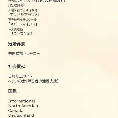
幸福の科学大学(仮称/現在構想中)
HS政経塾
天使を育てる幼児教育
「エンゼルプランV」
不登校児支援スクール
「ネバー・マインド」
仏法真理塾
「サクセスNo.1」
冠婚葬祭
来世幸福セレモニー
社会貢献
自殺防止サイト
ヘレンの会（障害者の活動支援）
国際
International
North America
Canada
Deutschland