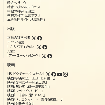
精舎へ行こう
精舎・支部へのアクセス
幸福の科学 法務室
幸福の科学 公式アプリ
本格診断サイト「地獄診断」
出版
幸福の科学出版
オピニオン配信
「ザ・リバティWeb」
女性誌
「アー・ユー・ハッピー?」
映画
HS ピクチャーズ スタジオ
映画『宇宙の法―エローヒム編―』
映画『愛国女子―紅武士道』
映画『呪い返し師—塩子誕生』
映画『レット・イット・ビー』
映画『二十歳に還りたい。』
映画『ドラゴン・ハート―霊界探訪記―』
映画『影を売る女』