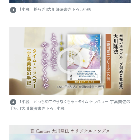
arrow_circle_right
『小説 揺らぎ』大川隆法書き下ろし小説
arrow_circle_right
『小説 とっちめてやらなくちゃ－タイム・トラベラー「宇高美佐の
手記」』大川隆法書き下ろし小説