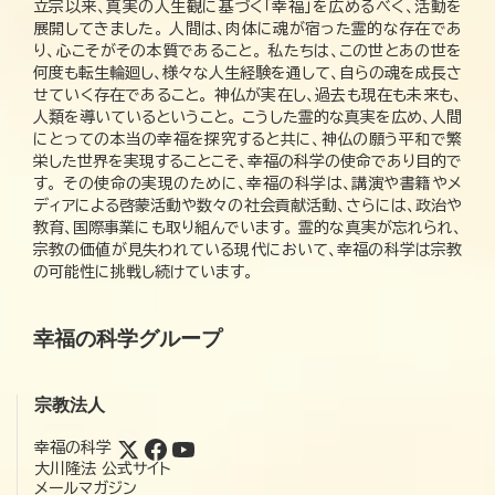
立宗以来、真実の人生観に基づく「幸福」を広めるべく、活動を
展開してきました。 人間は、肉体に魂が宿った霊的な存在であ
り、心こそがその本質であること。 私たちは、この世とあの世を
何度も転生輪廻し、様々な人生経験を通して、自らの魂を成長さ
せていく存在であること。 神仏が実在し、過去も現在も未来も、
人類を導いているということ。 こうした霊的な真実を広め、人間
にとっての本当の幸福を探究すると共に、神仏の願う平和で繁
栄した世界を実現することこそ、幸福の科学の使命であり目的で
す。 その使命の実現のために、幸福の科学は、講演や書籍やメ
ディアによる啓蒙活動や数々の社会貢献活動、さらには、政治や
教育、国際事業にも取り組んでいます。 霊的な真実が忘れられ、
宗教の価値が見失われている現代において、幸福の科学は宗教
の可能性に挑戦し続けています。
幸福の科学グループ
宗教法人
幸福の科学
大川隆法 公式サイト
メールマガジン