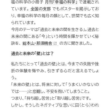
福の科学の小冊子
月刊「幸福の科学」
で連載され
ています。
全国の支部
でもポスターを掲示してお
り、幸福の科学の毎月の顔として、世間でも広く知
られています。
今月のテーマは「過去と未来の間を生きる」。過去と
未来の間にある「今」という時間を輝かせていく秘
訣を、
総本山・那須精舎
の方に聞きました。
open_in_new
過去と未来の「壁」とは？
私たちにとって「過去の壁」とは、今までの失敗や挫
折の体験を悔やみ、引きずる心だと言えるでしょ
う。
「未来の壁」とは、将来に対して「うまくいかないの
では……」と悲観し、不安を抱いてしまうこと。
つまり、「持ち越し苦労」と「取り越し苦労」です。
しかし、そうしたネガティブな思いに囚（とら）われ