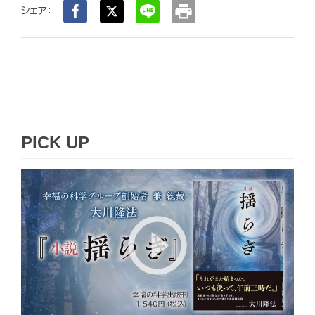
print
シェア：
PICK UP