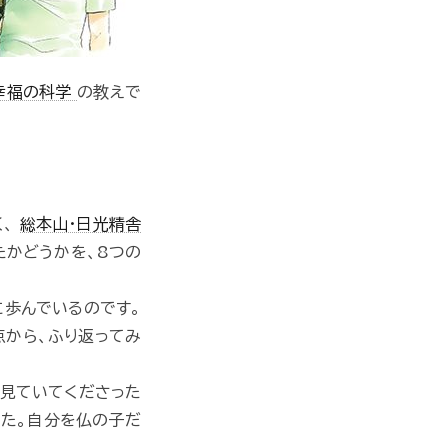
幸福の科学
の教えで
く、
総本山・日光精舎
たかどうかを、8つの
に歩んでいるのです。
点から、ふり返ってみ
も見ていてくださった
した。自分を仏の子だ