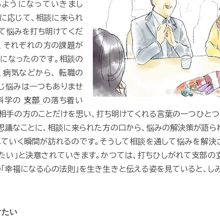
るようになっていきまし
に応じて、相談に来られ
て悩みを打ち明けてくだ
、それぞれの方の課題が
になったのです。相談の
、病気などから、 転職の
じ悩みは一つもありませ
の科学の
支部
の落ち着い
相手の方のことだけを思い、打ち明けてくれる言葉の一つひと
思議なことに、相談に来られた方の口から、悩みの解決策が語ら
ていく瞬間が訪れるのです。そうして相談を通して悩みを解決
たい」と決意されていきます。かつては、打ちひしがれて支部の
「幸福になる心の法則」を生き生きと伝える姿を見ていると、し
けたい