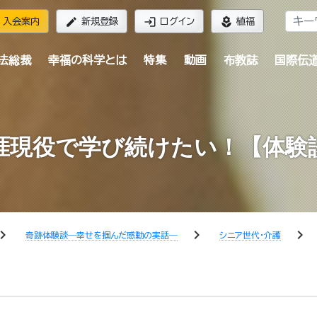
edit
login
local_florist
入会案内
新規登録
ログイン
植福
法総裁
幸福の科学とは
特集
動画
布教誌
国際伝
涯現役で学び続けたい！【体験
ron_right
chevron_right
chevron_right
奇跡体験談―幸せを掴んだ感動の実話―
シニア世代・介護