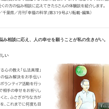
近くの方の悩み相談に応えてきたSさんの体験談を紹介します。
性／千葉県／月刊「幸福の科学」第319号より転載・編集）
悩み相談に応え、人の幸せを願うことが私の生きがい。
嬉しい
る心の教え「仏法真理」
まの悩み解決をお手伝い
うボランティア活動を行っ
で相手の幸せをお祈りし
くと、ふさぎがちな方が
を、これまでに何度も目