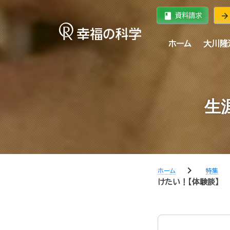
book
arrow_forward
資料請求
ホーム
大川隆
生
chevron_right
chev
ホーム
特集
けたい！【体験談】