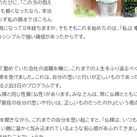
のたびに、「この方の抱え
も軽くなったなら、本当
わず私の顔までほころん
員になって8年経ちますが、そもそもこれを始めたのは、「私は
うシンプルで強い確信があったからです。
て勤めていた会社の退職を機に、これまでの人生をふり返るべ
研修を受けました。これは、自分の思いと行いが正しいものであっ
る2泊3日のプログラムです。
仏様と同じ性質（仏性）があります。みなさんは、常に仏様ととも
『普段の自分の思いや行いは、正しいものだったのか』という視
を聞きながら、これまでの自分を思い起こすと、「仏様は、いつ
しい親に温かく包み込まれているような安心感があふれてきま
幸せなことでしょうか。