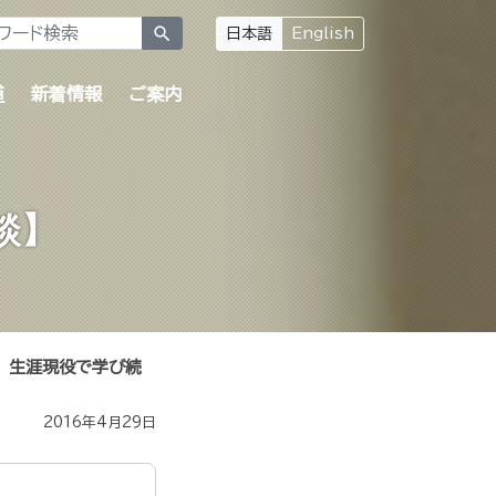
search
日本語
English
道
新着情報
ご案内
談】
生涯現役で学び続
2016年4月29日