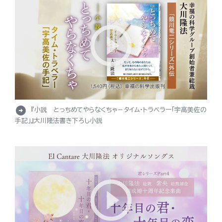
arrow_circle_right
『小説 とっちめてやらなくちゃ－タイム・トラベラー「宇高美佐の
手記」』大川隆法書き下ろし小説