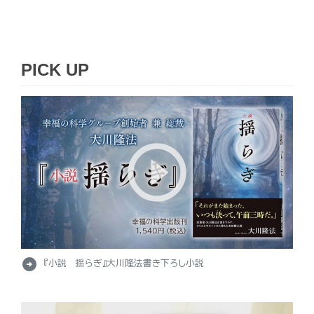
PICK UP
arrow_circle_right
『小説 揺らぎ』大川隆法書き下ろし小説