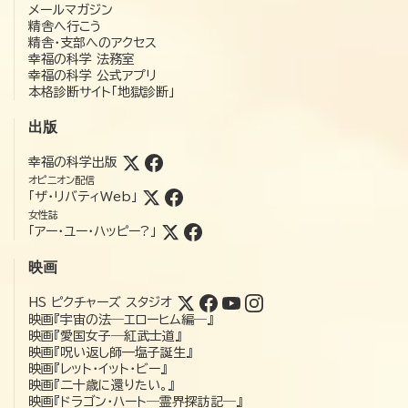
メールマガジン
精舎へ行こう
精舎・支部へのアクセス
幸福の科学 法務室
幸福の科学 公式アプリ
本格診断サイト「地獄診断」
出版
幸福の科学出版
オピニオン配信
「ザ・リバティWeb」
女性誌
「アー・ユー・ハッピー?」
映画
HS ピクチャーズ スタジオ
映画『宇宙の法―エローヒム編―』
映画『愛国女子―紅武士道』
映画『呪い返し師—塩子誕生』
映画『レット・イット・ビー』
映画『二十歳に還りたい。』
映画『ドラゴン・ハート―霊界探訪記―』