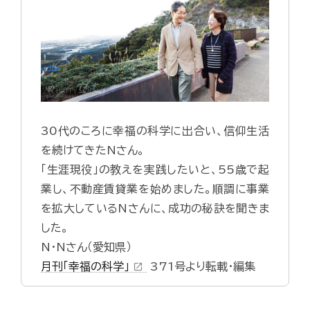
30代のころに幸福の科学に出合い、信仰生活
を続けてきたNさん。
「生涯現役」の教えを実践したいと、55歳で起
業し、不動産賃貸業を始めました。順調に事業
を拡大しているNさんに、成功の秘訣を聞きま
した。
N・Nさん（愛知県）
月刊「幸福の科学」
371号より転載・編集
open_in_new