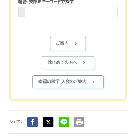
精舎・支部をキーワードで探す
chevron_right
ご案内
chevron_right
はじめての方へ
chevron_right
幸福の科学 入会のご案内
print
シェア：