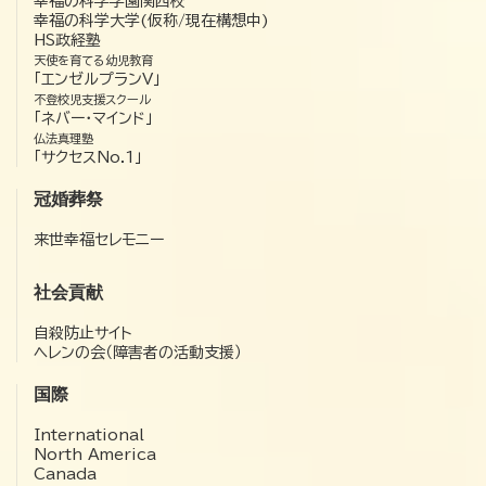
幸福の科学学園関西校
幸福の科学大学(仮称/現在構想中)
HS政経塾
天使を育てる幼児教育
「エンゼルプランV」
不登校児支援スクール
「ネバー・マインド」
仏法真理塾
「サクセスNo.1」
冠婚葬祭
来世幸福セレモニー
社会貢献
自殺防止サイト
ヘレンの会（障害者の活動支援）
国際
International
North America
Canada