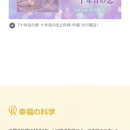
arrow_circle_right
『十年目の君・十年目の恋』（作詞・作曲：大川隆法）