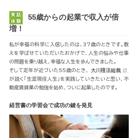
55歳からの起業で収入が倍
増！
私が幸福の科学に入信したのは、37歳のときです。教
えを学ばせていただいたおかげで、人生の悩みや仕事
の問題を乗り越え、幸福な人生を歩んできました。
そして定年が近づいた55歳のとき、
大川隆法総裁
open_in_new
が説く「生涯現役人生」を実践していきたいと思い、不
動産賃貸業の勉強を始め、ついに起業したのです。
経営書の学習会で成功の鍵を発見