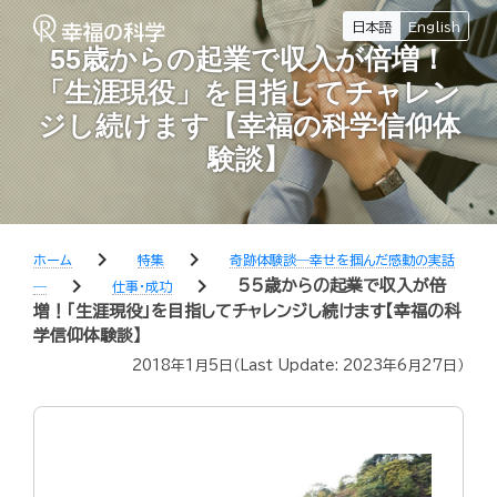
日本語
English
55歳からの起業で収入が倍増！
「生涯現役」を目指してチャレン
ジし続けます【幸福の科学信仰体
験談】
chevron_right
chevron_right
ホーム
特集
奇跡体験談―幸せを掴んだ感動の実話
chevron_right
chevron_right
55歳からの起業で収入が倍
―
仕事・成功
増！「生涯現役」を目指してチャレンジし続けます【幸福の科
学信仰体験談】
2018年1月5日
（Last Update:
2023年6月27日
）