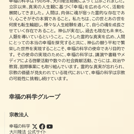
幸福の科学は1986年、大川隆法総裁によって立宗されました。
立宗以来、真実の人生観に基づく「幸福」を広めるべく、活動を
展開してきました。 人間は、肉体に魂が宿った霊的な存在であ
り、心こそがその本質であること。 私たちは、この世とあの世を
何度も転生輪廻し、様々な人生経験を通して、自らの魂を成長さ
せていく存在であること。 神仏が実在し、過去も現在も未来も、
人類を導いているということ。 こうした霊的な真実を広め、人間
にとっての本当の幸福を探究すると共に、神仏の願う平和で繁
栄した世界を実現することこそ、幸福の科学の使命であり目的で
す。 その使命の実現のために、幸福の科学は、講演や書籍やメ
ディアによる啓蒙活動や数々の社会貢献活動、さらには、政治や
教育、国際事業にも取り組んでいます。 霊的な真実が忘れられ、
宗教の価値が見失われている現代において、幸福の科学は宗教
の可能性に挑戦し続けています。
幸福の科学グループ
宗教法人
幸福の科学
大川隆法 公式サイト