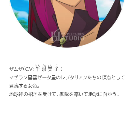
せん
げん
よし
こ
ザムザ（CV:
千
眼
美
子
）
マゼラン星雲ゼータ星のレプタリアンたちの頂点として
君臨する女帝。
地球神の招きを受けて、艦隊を率いて地球に向かう。