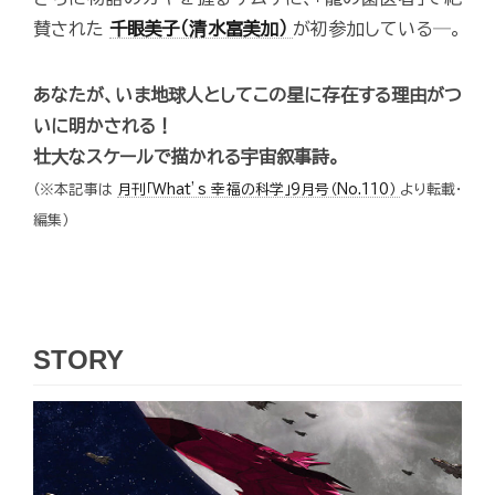
賛された
千眼美子（清水富美加）
が初参加している─。
あなたが、いま地球人としてこの星に存在する理由がつ
いに明かされる！
壮大なスケールで描かれる宇宙叙事詩。
（※本記事は
月刊「What’s 幸福の科学」9月号（No.110）
より転載・
編集）
STORY