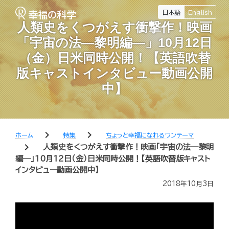
日本語
English
人類史をくつがえす衝撃作！映画
「宇宙の法―黎明編―」10月12日
（金）日米同時公開！【英語吹替
版キャストインタビュー動画公開
中】
chevron_right
chevron_right
ホーム
特集
ちょっと幸福になれるワンテーマ
chevron_right
人類史をくつがえす衝撃作！映画「宇宙の法―黎明
編―」10月12日（金）日米同時公開！【英語吹替版キャスト
インタビュー動画公開中】
2018年10月3日