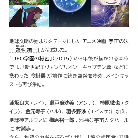
地球文明の始まりをテーマにした
アニメ映画「宇宙の法
れいめい
─
黎明
編─」
が完成した。
「UFO学園の秘密」（2015）
の3年後が描かれる本作
では、「新世紀エヴァンゲリオン」「キャプテン翼」などに
携わった
今掛勇
が前作に続き監督を務め、メインキャ
ストも再び集結。
逢坂良太
(レイ)、
瀬戸麻沙美
(アンナ)、
柿原徹也
(タ
イラ)、
金元寿子
(ハル)、
羽多野渉
(エイスケ)に加え、
地球神アルファに
梅原裕一郎
、邪悪な宇宙人ダハール
に
村瀬歩
。
さらに物語のカギを握るザムザに、「龍の歯医者」で絶