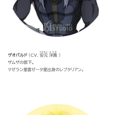
やすもと
ひろき
ゲオパルド
（CV.
安元
洋貴
）
ザムザの部下。
マゼラン星雲ゼータ星出身のレプタリアン。