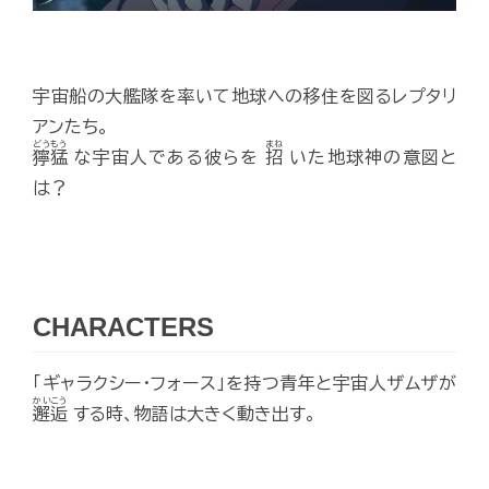
宇宙船の大艦隊を率いて地球への移住を図るレプタリ
アンたち。
どうもう
まね
獰猛
な宇宙人である彼らを
招
いた地球神の意図と
は？
CHARACTERS
「ギャラクシー・フォース」を持つ青年と宇宙人ザムザが
かいこう
邂逅
する時、物語は大きく動き出す。