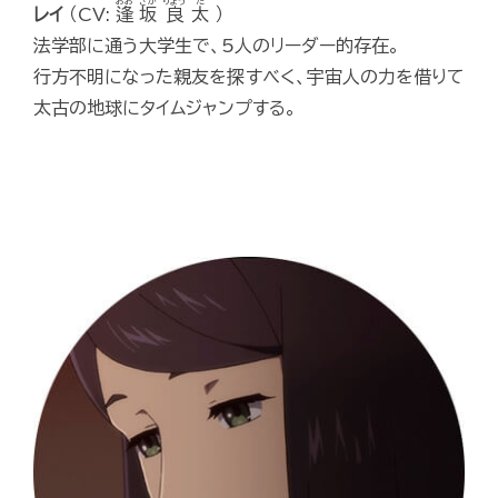
おお
さか
りょう
た
レイ
（CV:
逢
坂
良
太
）
法学部に通う大学生で、5人のリーダー的存在。
行方不明になった親友を探すべく、宇宙人の力を借りて
太古の地球にタイムジャンプする。