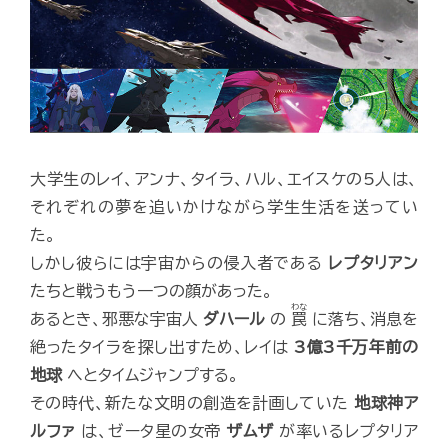
大学生のレイ、アンナ、タイラ、ハル、エイスケの5人は、
それぞれの夢を追いかけながら学生生活を送ってい
た。
しかし彼らには宇宙からの侵入者である
レプタリアン
たちと戦うもう一つの顔があった。
わな
あるとき、邪悪な宇宙人
ダハール
の
罠
に落ち、消息を
絶ったタイラを探し出すため、レイは
3億3千万年前の
地球
へとタイムジャンプする。
その時代、新たな文明の創造を計画していた
地球神ア
ルファ
は、ゼータ星の女帝
ザムザ
が率いるレプタリア