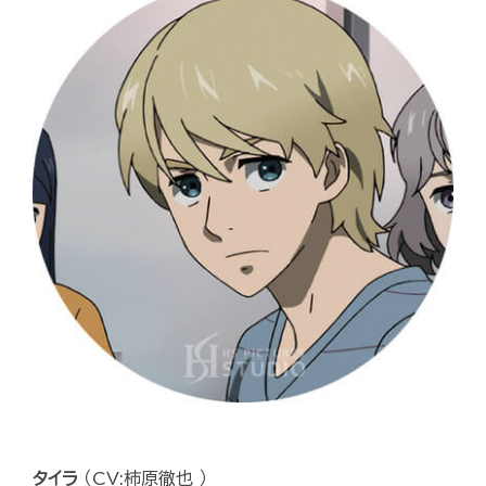
タイラ
（CV:柿原徹也 ）