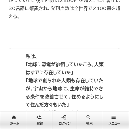
がっている。説法回数は2800回を超え、また著作は
30言語に翻訳され、発刊点数は全世界で2400書を超
える。
私は、
「地球に恐竜が徘徊していたころ、人類
はすでに存在していた」
「地球で創られた人類も存在していた
が、宇宙から地球に、生命が維持でき
る条件を改善させて、住めるようにし
て住んだ方々もいた」
ということを述べています。
home
person_add
login
search
menu
ホーム
登録
ログイン
検索
メニュー