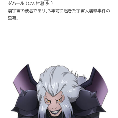
あゆむ
ダハール
（CV.村瀬
歩
）
裏宇宙の使者であり、3年前に起きた宇宙人襲撃事件の
黒幕。