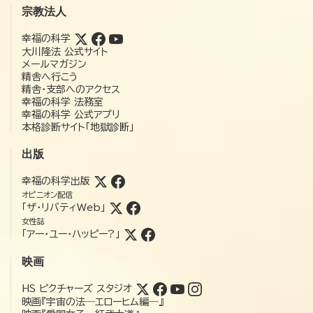
宗教法人
幸福の科学
大川隆法 公式サイト
メールマガジン
精舎へ行こう
精舎・支部へのアクセス
幸福の科学 法務室
幸福の科学 公式アプリ
本格診断サイト「地獄診断」
出版
幸福の科学出版
オピニオン配信
「ザ・リバティWeb」
女性誌
「アー・ユー・ハッピー?」
映画
HS ピクチャーズ スタジオ
映画『宇宙の法―エローヒム編―』