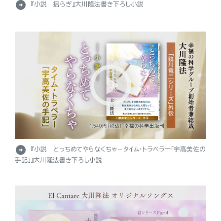
arrow_circle_right
『小説 揺らぎ』大川隆法書き下ろし小説
arrow_circle_right
『小説 とっちめてやらなくちゃ－タイム・トラベラー「宇高美佐の
手記」』大川隆法書き下ろし小説