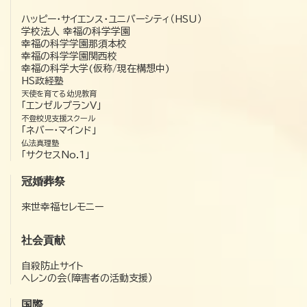
ハッピー・サイエンス・ユニバーシティ（HSU）
学校法人 幸福の科学学園
幸福の科学学園那須本校
幸福の科学学園関西校
幸福の科学大学(仮称/現在構想中)
HS政経塾
天使を育てる幼児教育
「エンゼルプランV」
不登校児支援スクール
「ネバー・マインド」
仏法真理塾
「サクセスNo.1」
冠婚葬祭
来世幸福セレモニー
社会貢献
自殺防止サイト
ヘレンの会（障害者の活動支援）
国際