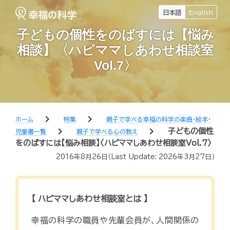
日本語
English
子どもの個性をのばすには【悩み
相談】〈ハピママしあわせ相談室
Vol.7〉
chevron_right
chevron_right
ホーム
特集
親子で学べる幸福の科学の楽曲・絵本・
chevron_right
chevron_right
子どもの個性
児童書一覧
親子で学べる心の教え
をのばすには【悩み相談】〈ハピママしあわせ相談室Vol.7〉
2016年8月26日
（Last Update:
2026年3月27日
）
【 ハピママしあわせ相談室とは 】
幸福の科学の職員や先輩会員が、人間関係の