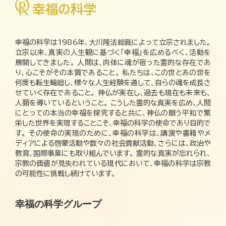
幸福の科学は1986年、大川隆法総裁によって立宗されました。
立宗以来、真実の人生観に基づく「幸福」を広めるべく、活動を
展開してきました。 人間は、肉体に魂が宿った霊的な存在であ
り、心こそがその本質であること。 私たちは、この世とあの世を
何度も転生輪廻し、様々な人生経験を通して、自らの魂を成長さ
せていく存在であること。 神仏が実在し、過去も現在も未来も、
人類を導いているということ。 こうした霊的な真実を広め、人間
にとっての本当の幸福を探究すると共に、神仏の願う平和で繁
栄した世界を実現することこそ、幸福の科学の使命であり目的で
す。 その使命の実現のために、幸福の科学は、講演や書籍やメ
ディアによる啓蒙活動や数々の社会貢献活動、さらには、政治や
教育、国際事業にも取り組んでいます。 霊的な真実が忘れられ、
宗教の価値が見失われている現代において、幸福の科学は宗教
の可能性に挑戦し続けています。
幸福の科学グループ