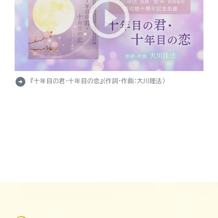
arrow_circle_right
『十年目の君・十年目の恋』（作詞・作曲：大川隆法）