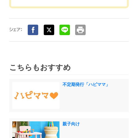
print
シェア：
こちらもおすすめ
不定期発行「ハピママ」
親子向け