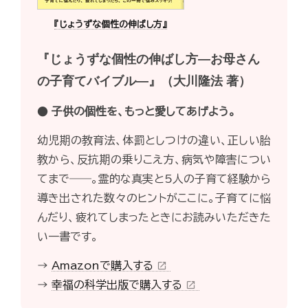
『じょうずな個性の伸ばし方』
『じょうずな個性の伸ばし方―お母さん
の子育てバイブル―』（大川隆法 著）
●
子供の個性を、もっと愛してあげよう。
幼児期の教育法、体罰としつけの違い、正しい胎
教から、反抗期の乗りこえ方、病気や障害につい
てまで――。霊的な真実と5人の子育て経験から
導き出された数々のヒントがここに。子育てに悩
んだり、疲れてしまったときにお読みいただきた
い一書です。
→
Amazonで購入する
open_in_new
→
幸福の科学出版で購入する
open_in_new