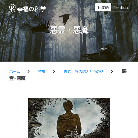
日本語
English
悪霊・悪魔
chevron_right
chevron_right
chevron_right
悪
ホーム
特集
霊的世界のほんとうの話
霊・悪魔