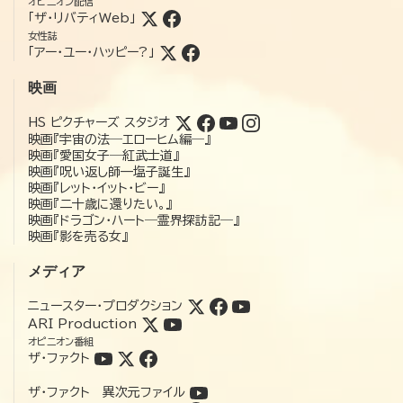
オピニオン配信
「ザ・リバティWeb」
女性誌
「アー・ユー・ハッピー?」
映画
HS ピクチャーズ スタジオ
映画『宇宙の法―エローヒム編―』
映画『愛国女子―紅武士道』
映画『呪い返し師—塩子誕生』
映画『レット・イット・ビー』
映画『二十歳に還りたい。』
映画『ドラゴン・ハート―霊界探訪記―』
映画『影を売る女』
メディア
ニュースター・プロダクション
ARI Production
オピニオン番組
ザ・ファクト
ザ・ファクト 異次元ファイル