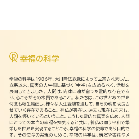
幸福の科学は1986年、大川隆法総裁によって立宗されました。
立宗以来、真実の人生観に基づく「幸福」を広めるべく、活動を
展開してきました。 人間は、肉体に魂が宿った霊的な存在であ
り、心こそがその本質であること。 私たちは、この世とあの世を
何度も転生輪廻し、様々な人生経験を通して、自らの魂を成長さ
せていく存在であること。 神仏が実在し、過去も現在も未来も、
人類を導いているということ。 こうした霊的な真実を広め、人間
にとっての本当の幸福を探究すると共に、神仏の願う平和で繁
栄した世界を実現することこそ、幸福の科学の使命であり目的で
す。 その使命の実現のために、幸福の科学は、講演や書籍やメ