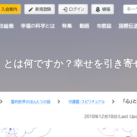
edit
login
local_florist
入会案内
新規登録
ログイン
植福
法総裁
幸福の科学とは
特集
動画
布教誌
国際伝
」とは何ですか？幸せを引き寄
ron_right
chevron_right
chevron_right
「心」
霊的世界のほんとうの話
守護霊・スピリチュアル
2018年12月18日
（Last Up