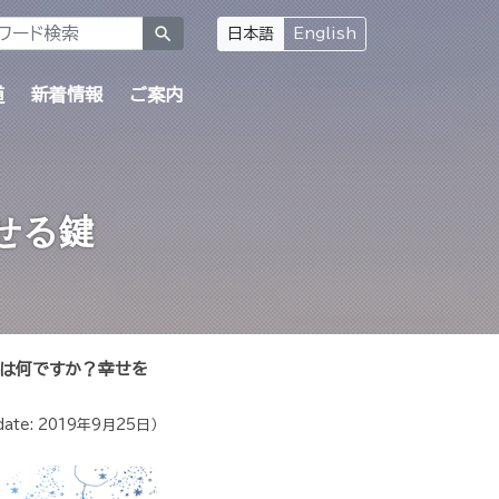
search
日本語
English
道
新着情報
ご案内
せる鍵
とは何ですか？幸せを
date:
2019年9月25日
）