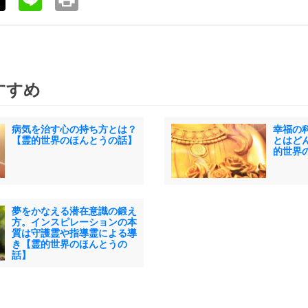
すすめ
病気を治す心の持ち方とは？
幸福の
【霊的世界のほんとうの話】
とはど
的世界
夢をかなえる潜在意識の鍛え
方。インスピレーションの本
質は守護霊や指導霊による導
き【霊的世界のほんとうの
話】