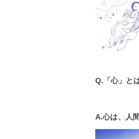
Q.「心」と
A.心は、人