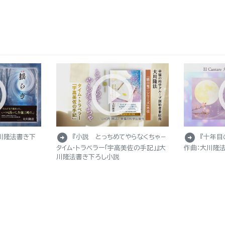
arrow_circle_right
arrow_circle_right
川隆法書き下
『小説 とっちめてやらなくちゃ－
『十年目
タイム・トラベラー「宇高美佐の手記」』大
作曲：大川隆法
川隆法書き下ろし小説