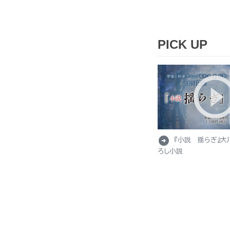
PICK UP
arrow_circle_right
『小説 揺らぎ』大
ろし小説