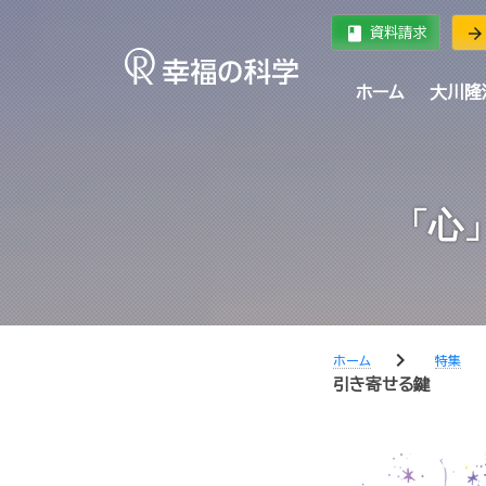
book
arrow_forward
資料請求
ホーム
大川隆
「心
chevron_right
chev
ホーム
特集
引き寄せる鍵