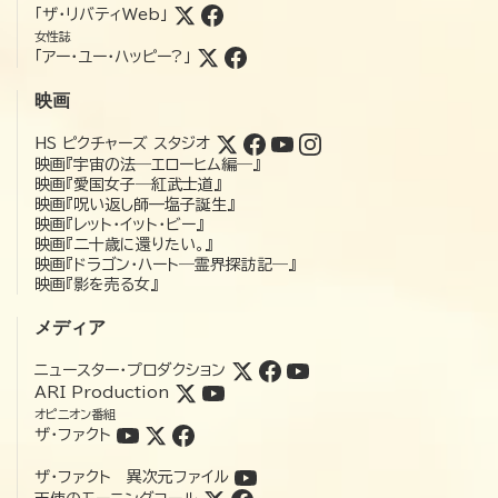
「ザ・リバティWeb」
女性誌
「アー・ユー・ハッピー?」
映画
HS ピクチャーズ スタジオ
映画『宇宙の法―エローヒム編―』
映画『愛国女子―紅武士道』
映画『呪い返し師—塩子誕生』
映画『レット・イット・ビー』
映画『二十歳に還りたい。』
映画『ドラゴン・ハート―霊界探訪記―』
映画『影を売る女』
メディア
ニュースター・プロダクション
ARI Production
オピニオン番組
ザ・ファクト
ザ・ファクト 異次元ファイル