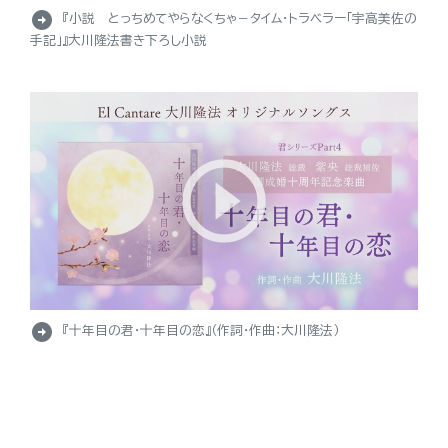
arrow_circle_right
『小説 とっちめてやらなくちゃ－タイム・トラベラー「宇高美佐の
手記」』大川隆法書き下ろし小説
arrow_circle_right
『十年目の君・十年目の恋』（作詞・作曲：大川隆法）