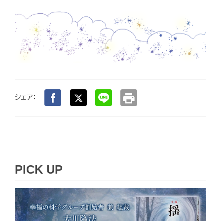
print
シェア：
PICK UP