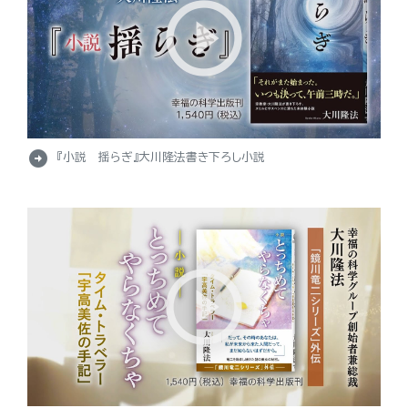
arrow_circle_right
『小説 揺らぎ』大川隆法書き下ろし小説