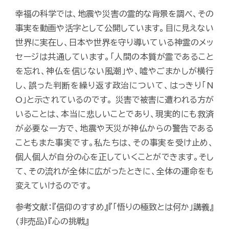
幸福の科学では、地震や災害の霊的な背景を調べ、その
事実を動画や活字として公開しています。目に見えない
世界に実在し、日本や世界を守り導いている神霊のメッ
セージは共通しています。「人間の本質が霊であること
を忘れ、神仏を信じない風潮」や、嘘やごまかしが横行
し、誤った判断を繰り返す政治について、はっきり「N
O」と示されているのです。 災害で被害に遭われる方が
いることは、本当に悲しいことであり、現実的にも救済
が必要な一方で、地震や天災が神仏からの警告である
こともまた事実です。私たちは、その事実を受け止め、
個人個人が自分の心を正していくことができます。そし
て、その流れが全体に広がったときに、全体の運命をも
変えていけるのです。
参考文献：『信仰のすすめ』『「悟りの極致とは何か」講義』
(非売品)『心の挑戦』