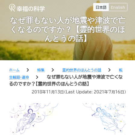
日本語
English
なぜ罪もない人が地震や津波で亡
くなるのですか？【霊的世界のほ
んとうの話】
chevron_right
chevron_right
chevron_right
ホーム
特集
霊的世界のほんとうの話
転
chevron_right
なぜ罪もない人が地震や津波で亡くな
生輪廻・運命
るのですか？【霊的世界のほんとうの話】
2018年11月13日
（Last Update:
2021年7月16日
）