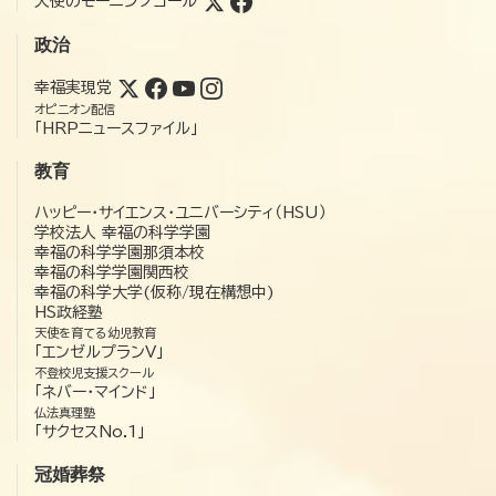
天使のモーニングコール
政治
幸福実現党
オピニオン配信
「HRPニュースファイル」
教育
ハッピー・サイエンス・ユニバーシティ（HSU）
学校法人 幸福の科学学園
幸福の科学学園那須本校
幸福の科学学園関西校
幸福の科学大学(仮称/現在構想中)
HS政経塾
天使を育てる幼児教育
「エンゼルプランV」
不登校児支援スクール
「ネバー・マインド」
仏法真理塾
「サクセスNo.1」
冠婚葬祭