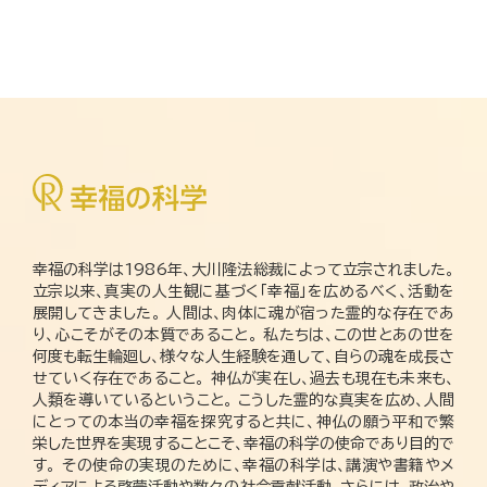
幸福の科学は1986年、大川隆法総裁によって立宗されました。
立宗以来、真実の人生観に基づく「幸福」を広めるべく、活動を
展開してきました。 人間は、肉体に魂が宿った霊的な存在であ
り、心こそがその本質であること。 私たちは、この世とあの世を
何度も転生輪廻し、様々な人生経験を通して、自らの魂を成長さ
せていく存在であること。 神仏が実在し、過去も現在も未来も、
人類を導いているということ。 こうした霊的な真実を広め、人間
にとっての本当の幸福を探究すると共に、神仏の願う平和で繁
栄した世界を実現することこそ、幸福の科学の使命であり目的で
す。 その使命の実現のために、幸福の科学は、講演や書籍やメ
ディアによる啓蒙活動や数々の社会貢献活動、さらには、政治や