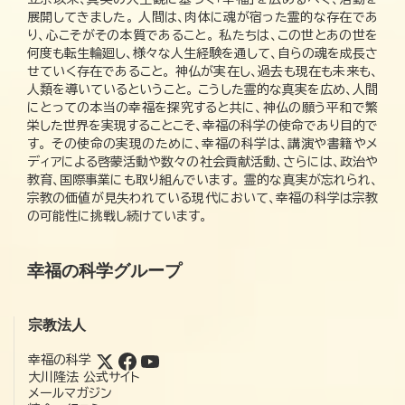
展開してきました。 人間は、肉体に魂が宿った霊的な存在であ
り、心こそがその本質であること。 私たちは、この世とあの世を
何度も転生輪廻し、様々な人生経験を通して、自らの魂を成長さ
せていく存在であること。 神仏が実在し、過去も現在も未来も、
人類を導いているということ。 こうした霊的な真実を広め、人間
にとっての本当の幸福を探究すると共に、神仏の願う平和で繁
栄した世界を実現することこそ、幸福の科学の使命であり目的で
す。 その使命の実現のために、幸福の科学は、講演や書籍やメ
ディアによる啓蒙活動や数々の社会貢献活動、さらには、政治や
教育、国際事業にも取り組んでいます。 霊的な真実が忘れられ、
宗教の価値が見失われている現代において、幸福の科学は宗教
の可能性に挑戦し続けています。
幸福の科学グループ
宗教法人
幸福の科学
大川隆法 公式サイト
メールマガジン