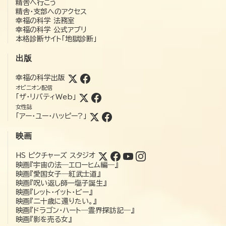
精舎へ行こう
精舎・支部へのアクセス
幸福の科学 法務室
幸福の科学 公式アプリ
本格診断サイト「地獄診断」
出版
幸福の科学出版
オピニオン配信
「ザ・リバティWeb」
女性誌
「アー・ユー・ハッピー?」
映画
HS ピクチャーズ スタジオ
映画『宇宙の法―エローヒム編―』
映画『愛国女子―紅武士道』
映画『呪い返し師—塩子誕生』
映画『レット・イット・ビー』
映画『二十歳に還りたい。』
映画『ドラゴン・ハート―霊界探訪記―』
映画『影を売る女』