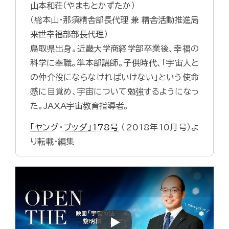
山本和荘（やまもとかずたか）
（総本山・那須精舎部長代理 兼 精舎活動推進局
来世幸福部部長代理）
鳥取県出身。近畿大学商経学部卒業後、幸福の
科学に奉職。準本部講師。子供時代、「宇宙人と
の仲介役にならなければいけない」という使命
感に目覚め、宇宙について勉強するようになっ
た。JAXA宇宙教育指導者。
「ヤング・ブッダ」178号
（2018年10月号）よ
り転載・編集
Play