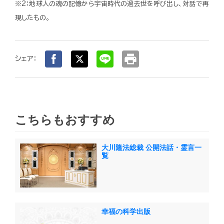
※2：地球人の魂の記憶から宇宙時代の過去世を呼び出し、対話で再
現したもの。
print
シェア：
こちらもおすすめ
大川隆法総裁 公開法話・霊言一
覧
幸福の科学出版