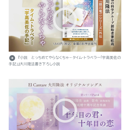
arrow_circle_right
『小説 とっちめてやらなくちゃ－タイム・トラベラー「宇高美佐の
手記」』大川隆法書き下ろし小説