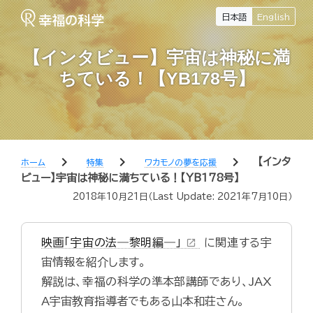
日本語
English
【インタビュー】宇宙は神秘に満
ちている！【YB178号】
chevron_right
chevron_right
chevron_right
【インタ
ホーム
特集
ワカモノの夢を応援
ビュー】宇宙は神秘に満ちている！【YB178号】
2018年10月21日
（Last Update:
2021年7月10日
）
映画「宇宙の法―黎明編―」
に関連する宇
open_in_new
宙情報を紹介します。
解説は、幸福の科学の準本部講師であり、JAX
A宇宙教育指導者でもある山本和荘さん。