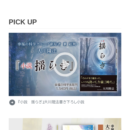
PICK UP
arrow_circle_right
『小説 揺らぎ』大川隆法書き下ろし小説