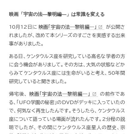
映画「宇宙の法―黎明編―」は常識を変える
10月12日に
映画「宇宙の法―黎明編―」
が公開さ
open_in_new
れましたが、改めて本シリーズのすごさを実感する出来
事がありました。
ある日、ケンタウルス座を研究している高名な学者の方
に会う機会がありまして。その方は、大気の状態などか
らみてケンタウルス座には生命がいると考え、50年間
研究していると聞きました。
帰宅後、
映画「宇宙の法―黎明編―」
の前作であ
open_in_new
る、「UFO学園の秘密」のDVDがデッキに入っていたの
で、何気なく再生したんです。そうしたら、ケンタウルス
座について語っている場面が流れたんです。2分程の説
明でしたが、その間にケンタウルス座星人の歴史、宗