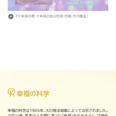
arrow_circle_right
『十年目の君・十年目の恋』（作詞・作曲：大川隆法）
幸福の科学は1986年、大川隆法総裁によって立宗されました。
立宗以来、真実の人生観に基づく「幸福」を広めるべく、活動を