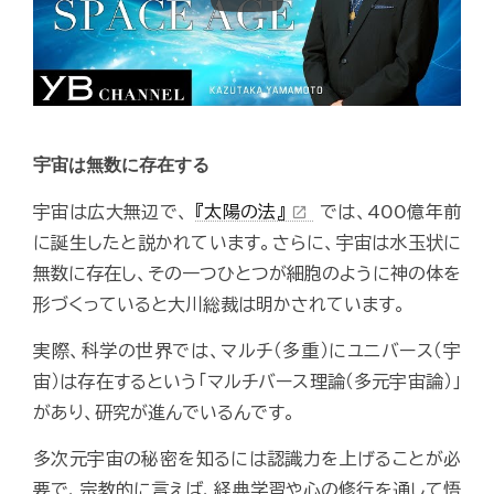
宇宙は無数に存在する
宇宙は広大無辺で、
『太陽の法』
では、400億年前
open_in_new
に誕生したと説かれています。さらに、宇宙は水玉状に
無数に存在し、その一つひとつが細胞のように神の体を
形づくっていると大川総裁は明かされています。
実際、科学の世界では、マルチ（多重）にユニバース（宇
宙）は存在するという「マルチバース理論（多元宇宙論）」
があり、研究が進んでいるんです。
多次元宇宙の秘密を知るには認識力を上げることが必
要で、宗教的に言えば、経典学習や心の修行を通して悟