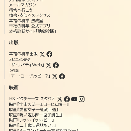
メールマガジン
精舎へ行こう
精舎・支部へのアクセス
幸福の科学 法務室
幸福の科学 公式アプリ
本格診断サイト「地獄診断」
出版
幸福の科学出版
オピニオン配信
「ザ・リバティWeb」
女性誌
「アー・ユー・ハッピー?」
映画
HS ピクチャーズ スタジオ
映画『宇宙の法―エローヒム編―』
映画『愛国女子―紅武士道』
映画『呪い返し師—塩子誕生』
映画『レット・イット・ビー』
映画『二十歳に還りたい。』
映画『ドラゴン・ハート―霊界探訪記―』