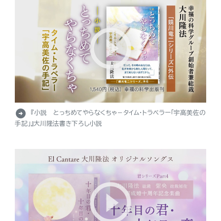
arrow_circle_right
『小説 とっちめてやらなくちゃ－タイム・トラベラー「宇高美佐の
手記」』大川隆法書き下ろし小説