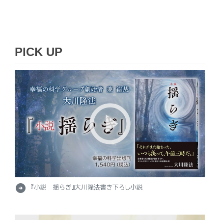
PICK UP
arrow_circle_right
『小説 揺らぎ』大川隆法書き下ろし小説