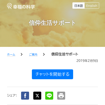
日本語
English
信仰生活サポート
chevron_right
chevron_right
信仰生活サポート
ホーム
ご案内
2019年2月9日
チャットを開始する
print
シェア：