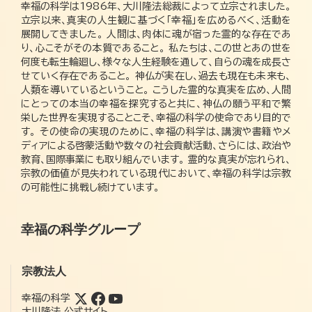
幸福の科学は1986年、大川隆法総裁によって立宗されました。
立宗以来、真実の人生観に基づく「幸福」を広めるべく、活動を
展開してきました。 人間は、肉体に魂が宿った霊的な存在であ
り、心こそがその本質であること。 私たちは、この世とあの世を
何度も転生輪廻し、様々な人生経験を通して、自らの魂を成長さ
せていく存在であること。 神仏が実在し、過去も現在も未来も、
人類を導いているということ。 こうした霊的な真実を広め、人間
にとっての本当の幸福を探究すると共に、神仏の願う平和で繁
栄した世界を実現することこそ、幸福の科学の使命であり目的で
す。 その使命の実現のために、幸福の科学は、講演や書籍やメ
ディアによる啓蒙活動や数々の社会貢献活動、さらには、政治や
教育、国際事業にも取り組んでいます。 霊的な真実が忘れられ、
宗教の価値が見失われている現代において、幸福の科学は宗教
の可能性に挑戦し続けています。
幸福の科学グループ
宗教法人
幸福の科学
大川隆法 公式サイト