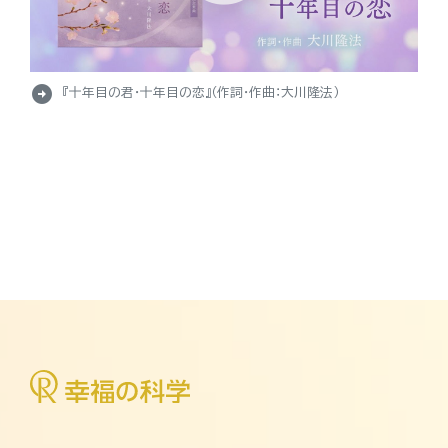
arrow_circle_right
『十年目の君・十年目の恋』（作詞・作曲：大川隆法）