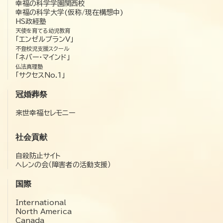
幸福の科学学園関西校
幸福の科学大学(仮称/現在構想中)
HS政経塾
天使を育てる幼児教育
「エンゼルプランV」
不登校児支援スクール
「ネバー・マインド」
仏法真理塾
「サクセスNo.1」
冠婚葬祭
来世幸福セレモニー
社会貢献
自殺防止サイト
ヘレンの会（障害者の活動支援）
国際
International
North America
Canada