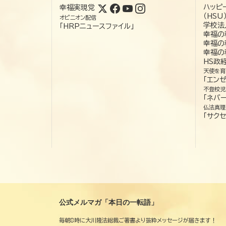
ハッピ
幸福実現党
（HSU
オピニオン配信
学校法
「HRPニュースファイル」
幸福の
幸福の
幸福の
HS政
天使を育
「エン
不登校児
「ネバー
仏法真理
「サクセ
公式メルマガ「本日の一転語」
毎朝8時に大川隆法総裁ご著書より抜粋メッセージが届きます！