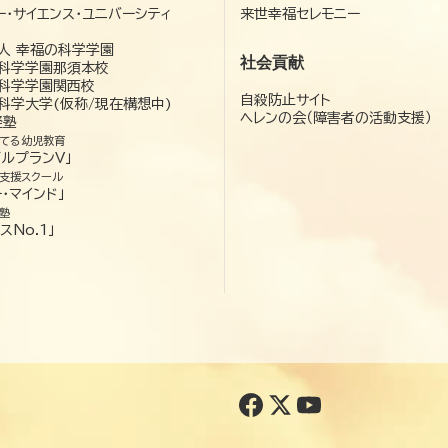
ー・サイエンス・ユニバーシティ
来世幸福セレモニー
）
人 幸福の科学学園
社会貢献
科学学園那須本校
科学学園関西校
自殺防止サイト
科学大学(仮称/現在構想中)
ヘレンの会（障害者の活動支援）
経塾
てる幼児教育
ゼルプランV」
支援スクール
・マインド」
塾
スNo.1」