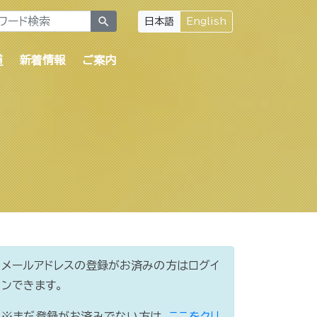
search
日本語
English
道
新着情報
ご案内
メールアドレスの登録がお済みの方はログイ
ンできます。
※まだ登録がお済みでない方は、
ここをクリ