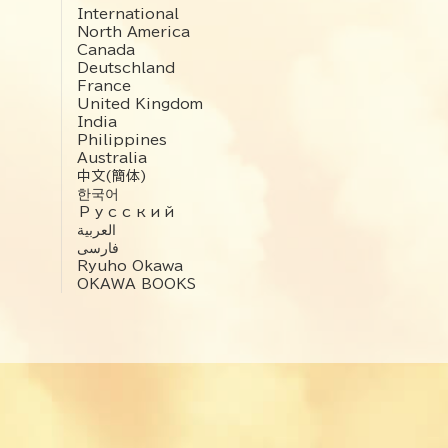
International
North America
Canada
Deutschland
France
United Kingdom
India
Philippines
Australia
中文(簡体)
한국어
Русский
العربية‏
فارسی
Ryuho Okawa
OKAWA BOOKS