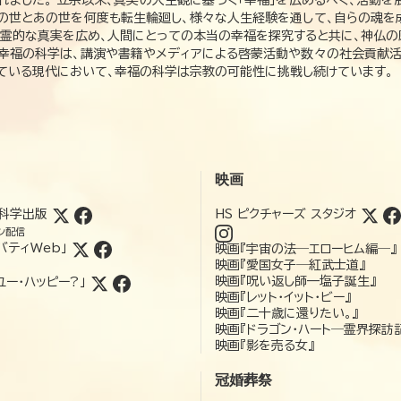
れました。 立宗以来、真実の人生観に基づく「幸福」を広めるべく、活動を
この世とあの世を何度も転生輪廻し、様々な人生経験を通して、自らの魂を
た霊的な真実を広め、人間にとっての本当の幸福を探究すると共に、神仏
、幸福の科学は、講演や書籍やメディアによる啓蒙活動や数々の社会貢献活
れている現代において、幸福の科学は宗教の可能性に挑戦し続けています。
映画
科学出版
HS ピクチャーズ スタジオ
ン配信
バティWeb」
映画『宇宙の法―エローヒム編―』
映画『愛国女子―紅武士道』
映画『呪い返し師—塩子誕生』
ユー・ハッピー?」
映画『レット・イット・ビー』
映画『二十歳に還りたい。』
映画『ドラゴン・ハート―霊界探訪
映画『影を売る女』
冠婚葬祭