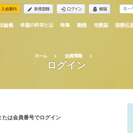
edit
login
local_florist
入会案内
新規登録
ログイン
植福
法総裁
幸福の科学とは
特集
動画
布教誌
国際伝
chevron_right
chevron_right
ホーム
会員情報
ログイン
または会員番号でログイン