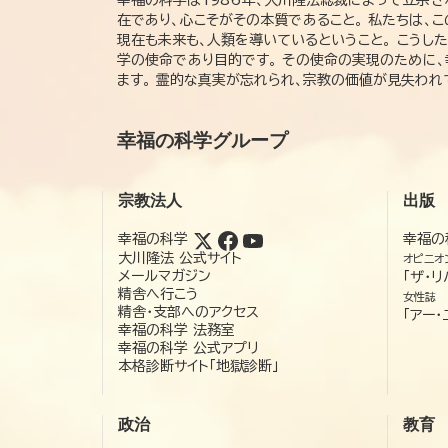
幸福の科学は1986年、大川隆法総裁によって立宗さ
在であり、心こそがその本質であること。 私たちは、
現在も未来も、人類を導いているということ。 こうし
学の使命であり目的です。 その使命の実現のために
ます。 霊的な真実が忘れられ、宗教の価値が見失わ
幸福の科学グループ
宗教法人
出版
幸福の科学
幸福の
大川隆法 公式サイト
オピニオ
メールマガジン
「ザ・リ
精舎へ行こう
女性誌
精舎・支部へのアクセス
「アー・
幸福の科学 法務室
幸福の科学 公式アプリ
本格診断サイト「地獄診断」
政治
教育