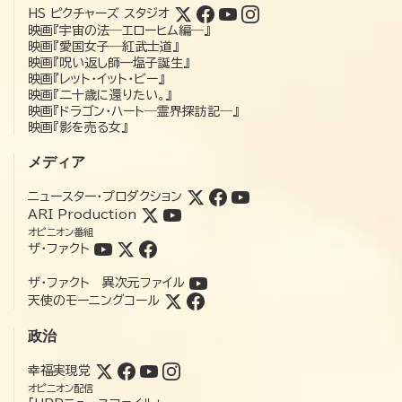
HS ピクチャーズ スタジオ
映画『宇宙の法―エローヒム編―』
映画『愛国女子―紅武士道』
映画『呪い返し師—塩子誕生』
映画『レット・イット・ビー』
映画『二十歳に還りたい。』
映画『ドラゴン・ハート―霊界探訪記―』
映画『影を売る女』
メディア
ニュースター・プロダクション
ARI Production
オピニオン番組
ザ・ファクト
ザ・ファクト 異次元ファイル
天使のモーニングコール
政治
幸福実現党
オピニオン配信