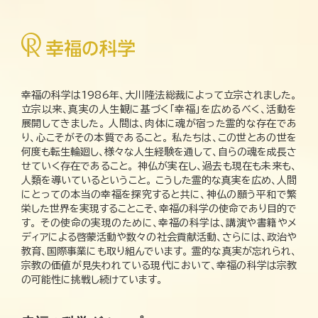
幸福の科学は1986年、大川隆法総裁によって立宗されました。
立宗以来、真実の人生観に基づく「幸福」を広めるべく、活動を
展開してきました。 人間は、肉体に魂が宿った霊的な存在であ
り、心こそがその本質であること。 私たちは、この世とあの世を
何度も転生輪廻し、様々な人生経験を通して、自らの魂を成長さ
せていく存在であること。 神仏が実在し、過去も現在も未来も、
人類を導いているということ。 こうした霊的な真実を広め、人間
にとっての本当の幸福を探究すると共に、神仏の願う平和で繁
栄した世界を実現することこそ、幸福の科学の使命であり目的で
す。 その使命の実現のために、幸福の科学は、講演や書籍やメ
ディアによる啓蒙活動や数々の社会貢献活動、さらには、政治や
教育、国際事業にも取り組んでいます。 霊的な真実が忘れられ、
宗教の価値が見失われている現代において、幸福の科学は宗教
の可能性に挑戦し続けています。