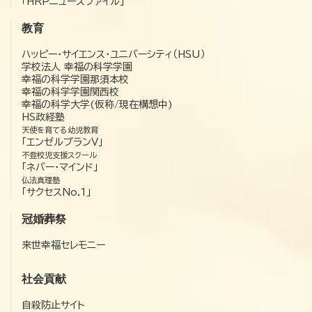
「HRPニュースファイル」
教育
ハッピー・サイエンス・ユニバーシティ（HSU）
学校法人 幸福の科学学園
幸福の科学学園那須本校
幸福の科学学園関西校
幸福の科学大学(仮称/現在構想中)
HS政経塾
天使を育てる幼児教育
「エンゼルプランV」
不登校児支援スクール
「ネバー・マインド」
仏法真理塾
「サクセスNo.1」
冠婚葬祭
来世幸福セレモニー
社会貢献
自殺防止サイト