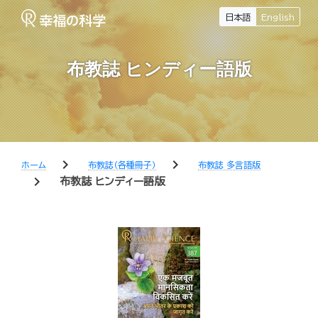
日本語
English
布教誌 ヒンディー語版
chevron_right
chevron_right
ホーム
布教誌（各種冊子）
布教誌 多言語版
chevron_right
布教誌 ヒンディー語版