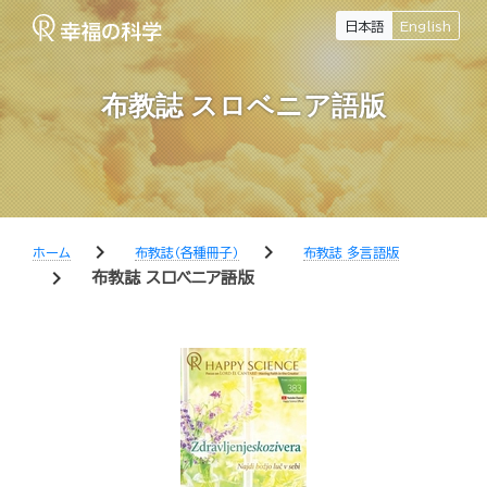
日本語
English
布教誌 スロベニア語版
chevron_right
chevron_right
ホーム
布教誌（各種冊子）
布教誌 多言語版
chevron_right
布教誌 スロベニア語版