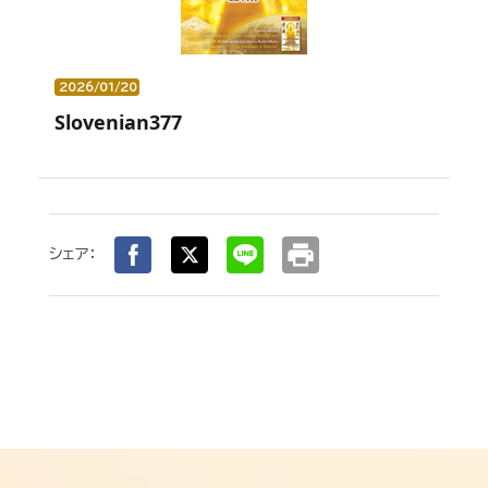
2026/01/20
Slovenian377
print
シェア：