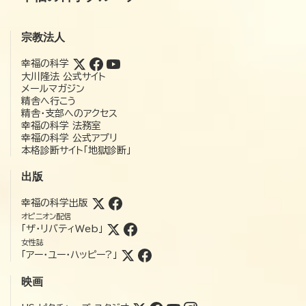
宗教法人
幸福の科学
大川隆法 公式サイト
メールマガジン
精舎へ行こう
精舎・支部へのアクセス
幸福の科学 法務室
幸福の科学 公式アプリ
本格診断サイト「地獄診断」
出版
幸福の科学出版
オピニオン配信
「ザ・リバティWeb」
女性誌
「アー・ユー・ハッピー?」
映画