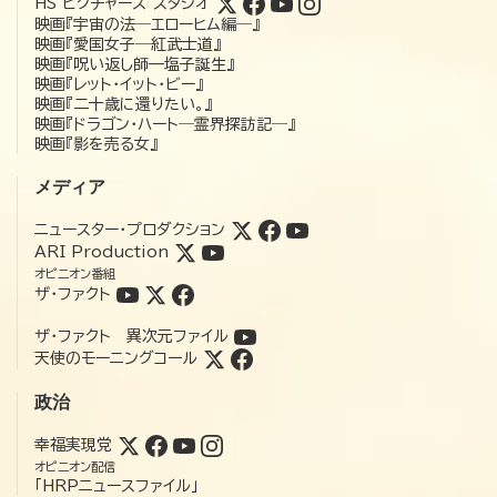
HS ピクチャーズ スタジオ
映画『宇宙の法―エローヒム編―』
映画『愛国女子―紅武士道』
映画『呪い返し師—塩子誕生』
映画『レット・イット・ビー』
映画『二十歳に還りたい。』
映画『ドラゴン・ハート―霊界探訪記―』
映画『影を売る女』
メディア
ニュースター・プロダクション
ARI Production
オピニオン番組
ザ・ファクト
ザ・ファクト 異次元ファイル
天使のモーニングコール
政治
幸福実現党
オピニオン配信
「HRPニュースファイル」