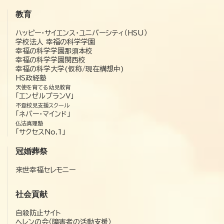
教育
ハッピー・サイエンス・ユニバーシティ（HSU）
学校法人 幸福の科学学園
幸福の科学学園那須本校
幸福の科学学園関西校
幸福の科学大学(仮称/現在構想中)
HS政経塾
天使を育てる幼児教育
「エンゼルプランV」
不登校児支援スクール
「ネバー・マインド」
仏法真理塾
「サクセスNo.1」
冠婚葬祭
来世幸福セレモニー
社会貢献
自殺防止サイト
ヘレンの会（障害者の活動支援）