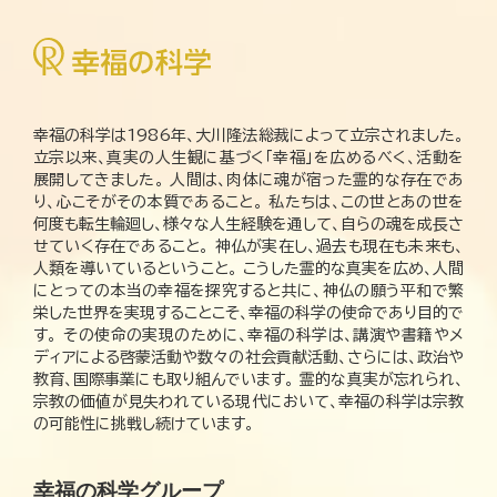
幸福の科学は1986年、大川隆法総裁によって立宗されました。
立宗以来、真実の人生観に基づく「幸福」を広めるべく、活動を
展開してきました。 人間は、肉体に魂が宿った霊的な存在であ
り、心こそがその本質であること。 私たちは、この世とあの世を
何度も転生輪廻し、様々な人生経験を通して、自らの魂を成長さ
せていく存在であること。 神仏が実在し、過去も現在も未来も、
人類を導いているということ。 こうした霊的な真実を広め、人間
にとっての本当の幸福を探究すると共に、神仏の願う平和で繁
栄した世界を実現することこそ、幸福の科学の使命であり目的で
す。 その使命の実現のために、幸福の科学は、講演や書籍やメ
ディアによる啓蒙活動や数々の社会貢献活動、さらには、政治や
教育、国際事業にも取り組んでいます。 霊的な真実が忘れられ、
宗教の価値が見失われている現代において、幸福の科学は宗教
の可能性に挑戦し続けています。
幸福の科学グループ