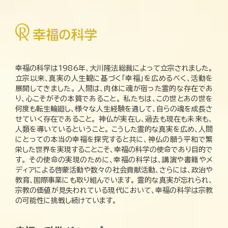
幸福の科学は1986年、大川隆法総裁によって立宗されました。
立宗以来、真実の人生観に基づく「幸福」を広めるべく、活動を
展開してきました。 人間は、肉体に魂が宿った霊的な存在であ
り、心こそがその本質であること。 私たちは、この世とあの世を
何度も転生輪廻し、様々な人生経験を通して、自らの魂を成長さ
せていく存在であること。 神仏が実在し、過去も現在も未来も、
人類を導いているということ。 こうした霊的な真実を広め、人間
にとっての本当の幸福を探究すると共に、神仏の願う平和で繁
栄した世界を実現することこそ、幸福の科学の使命であり目的で
す。 その使命の実現のために、幸福の科学は、講演や書籍やメ
ディアによる啓蒙活動や数々の社会貢献活動、さらには、政治や
教育、国際事業にも取り組んでいます。 霊的な真実が忘れられ、
宗教の価値が見失われている現代において、幸福の科学は宗教
の可能性に挑戦し続けています。