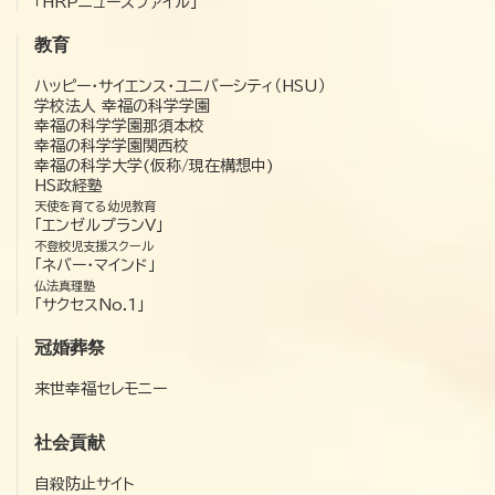
「HRPニュースファイル」
教育
ハッピー・サイエンス・ユニバーシティ（HSU）
学校法人 幸福の科学学園
幸福の科学学園那須本校
幸福の科学学園関西校
幸福の科学大学(仮称/現在構想中)
HS政経塾
天使を育てる幼児教育
「エンゼルプランV」
不登校児支援スクール
「ネバー・マインド」
仏法真理塾
「サクセスNo.1」
冠婚葬祭
来世幸福セレモニー
社会貢献
自殺防止サイト