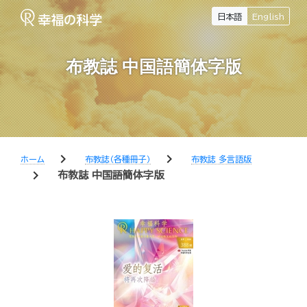
日本語
English
布教誌 中国語簡体字版
chevron_right
chevron_right
ホーム
布教誌（各種冊子）
布教誌 多言語版
chevron_right
布教誌 中国語簡体字版