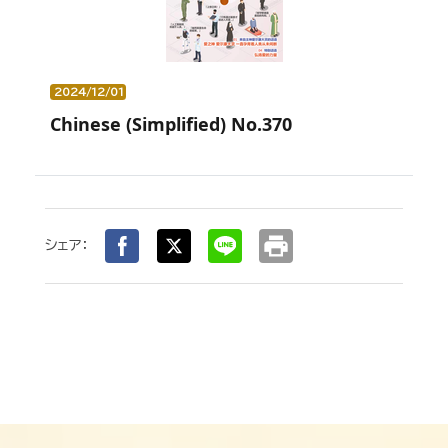
2024/12/01
Chinese (Simplified) No.370
print
シェア：