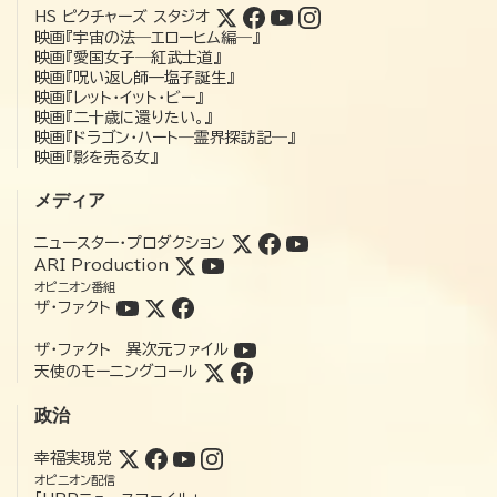
HS ピクチャーズ スタジオ
映画『宇宙の法―エローヒム編―』
映画『愛国女子―紅武士道』
映画『呪い返し師—塩子誕生』
映画『レット・イット・ビー』
映画『二十歳に還りたい。』
映画『ドラゴン・ハート―霊界探訪記―』
映画『影を売る女』
メディア
ニュースター・プロダクション
ARI Production
オピニオン番組
ザ・ファクト
ザ・ファクト 異次元ファイル
天使のモーニングコール
政治
幸福実現党
オピニオン配信