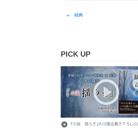
expand_less
経典
PICK UP
arrow_circle_right
『小説 揺らぎ』大川隆法書き下ろし小