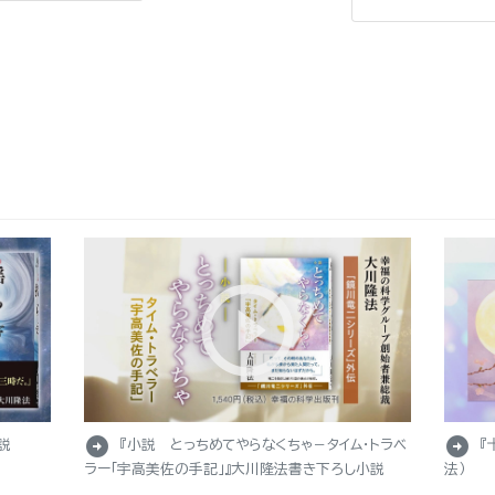
arrow_circle_right
arrow_circle_right
説
『小説 とっちめてやらなくちゃ－タイム・トラベ
『
ラー「宇高美佐の手記」』大川隆法書き下ろし小説
法）