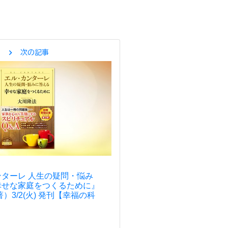
chevron_right
次の記事
ターレ 人生の疑問・悩み
幸せな家庭をつくるために』
）3/2(火) 発刊【幸福の科
】