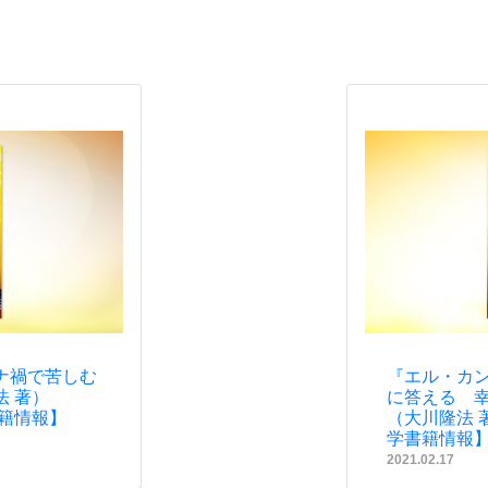
ナ禍で苦しむ
『エル・カン
 著）
に答える 
書籍情報】
（大川隆法 著
学書籍情報
2021.02.17