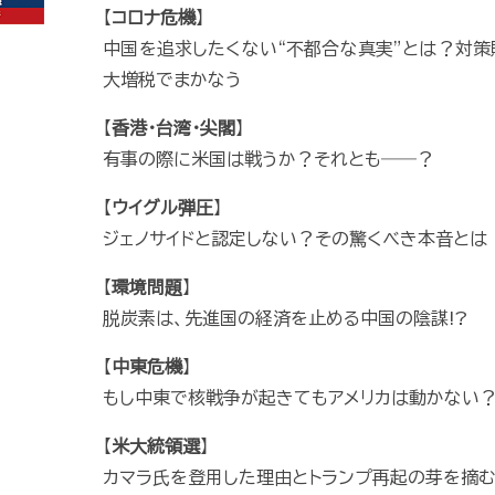
【
コロナ危機
】
中国を追求したくない“不都合な真実”とは？対策
大増税でまかなう
【
香港・台湾・尖閣
】
有事の際に米国は戦うか？それとも――？
【
ウイグル弾圧
】
ジェノサイドと認定しない？その驚くべき本音とは
【
環境問題
】
脱炭素は、先進国の経済を止める中国の陰謀!?
【
中東危機
】
もし中東で核戦争が起きてもアメリカは動かない
【
米大統領選
】
カマラ氏を登用した理由とトランプ再起の芽を摘