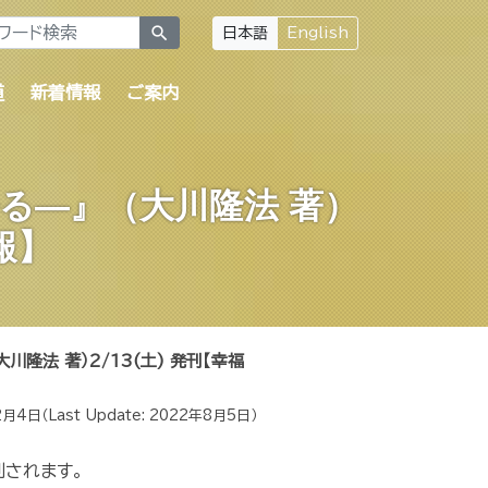
search
日本語
English
道
新着情報
ご案内
る—』（大川隆法 著）
報】
隆法 著）2/13(土) 発刊【幸福
2月4日
（Last Update:
2022年8月5日
）
刊されます。