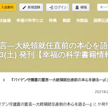
edit
login
local_florist
入会案内
新規登録
ログイン
植福
法総裁
幸福の科学とは
特集
動画
布教誌
国際伝
言—大統領就任直前の本心を語
/13(土) 発刊【幸福の科学書籍情
chevron_right
『バイデン守護霊の霊言—大統領就任直前の本心を語る—』（大川
2021年
イデン守護霊の霊言—大統領就任直前の本心を語る—』
が発
open_in_new