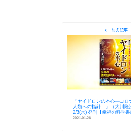
chevron_left
前の記事
『ヤイドロンの本心—コロ
人類への指針—』（大川隆法
2/3(水) 発刊【幸福の科学
2021.01.26