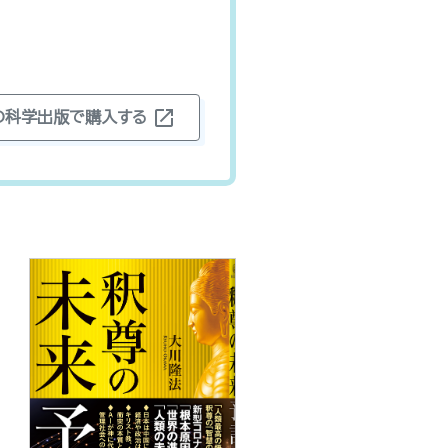
open_in_new
の科学出版で購入する