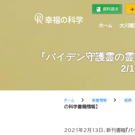
book
arrow_forward
資料請求
ホーム
大川隆
『バイデン守護霊の霊
2
chevron_right
chevron_right
ホーム
新着情報
経典
の科学書籍情報】
2021年2月13日、新刊書籍
『バ