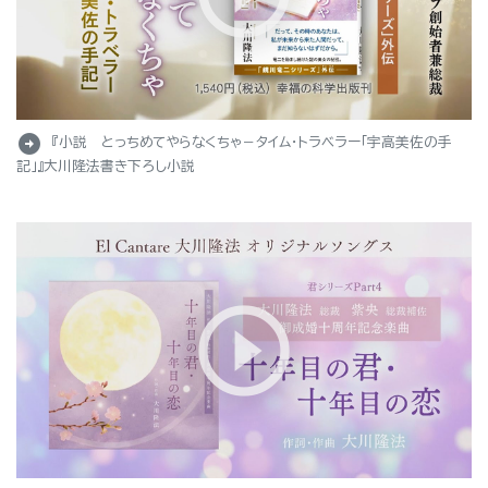
arrow_circle_right
『小説 とっちめてやらなくちゃ－タイム・トラベラー「宇高美佐の手
記」』大川隆法書き下ろし小説