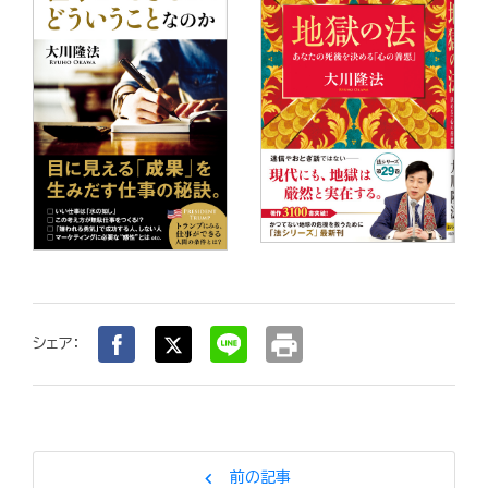
print
シェア：
chevron_left
前の記事