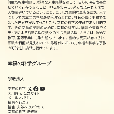
何度も転生輪廻し、様々な人生経験を通して、自らの魂を成長さ
せていく存在であること。 神仏が実在し、過去も現在も未来も、
人類を導いているということ。 こうした霊的な真実を広め、人間
にとっての本当の幸福を探究すると共に、神仏の願う平和で繁
栄した世界を実現することこそ、幸福の科学の使命であり目的で
す。 その使命の実現のために、幸福の科学は、講演や書籍やメ
ディアによる啓蒙活動や数々の社会貢献活動、さらには、政治や
教育、国際事業にも取り組んでいます。 霊的な真実が忘れられ、
宗教の価値が見失われている現代において、幸福の科学は宗教
の可能性に挑戦し続けています。
幸福の科学グループ
宗教法人
幸福の科学
大川隆法 公式サイト
メールマガジン
精舎へ行こう
精舎・支部へのアクセス
幸福の科学 法務室