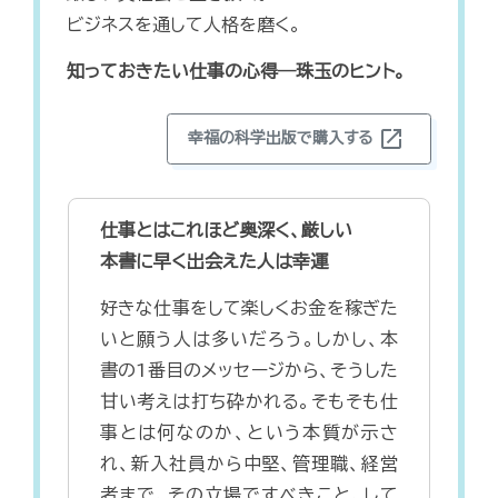
ビジネスを通して人格を磨く。
知っておきたい仕事の心得―珠玉のヒント。
open_in_new
幸福の科学出版で購入する
仕事とはこれほど奥深く、厳しい
本書に早く出会えた人は幸運
好きな仕事をして楽しくお金を稼ぎた
いと願う人は多いだろう。しかし、本
書の1番目のメッセージから、そうした
甘い考えは打ち砕かれる。そもそも仕
事とは何なのか、という本質が示さ
れ、新入社員から中堅、管理職、経営
者まで、その立場ですべきこと、して