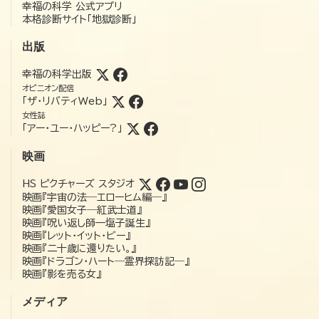
幸福の科学 公式アプリ
本格診断サイト「地獄診断」
出版
幸福の科学出版
オピニオン配信
「ザ・リバティWeb」
女性誌
「アー・ユー・ハッピー?」
映画
HS ピクチャーズ スタジオ
映画『宇宙の法―エローヒム編―』
映画『愛国女子―紅武士道』
映画『呪い返し師—塩子誕生』
映画『レット・イット・ビー』
映画『二十歳に還りたい。』
映画『ドラゴン・ハート―霊界探訪記―』
映画『影を売る女』
メディア