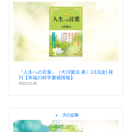
『人生への言葉』（大川隆法 著）1/13(金) 発
刊【幸福の科学書籍情報】
2022.12.26
chevron_right
次の記事