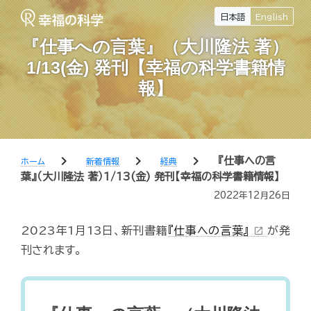
日本語
English
『仕事への言葉』（大川隆法 著）
1/13(金) 発刊【幸福の科学書籍情
報】
chevron_right
chevron_right
chevron_right
『仕事への言
ホーム
新着情報
経典
葉』（大川隆法 著）1/13(金) 発刊【幸福の科学書籍情報】
2022年12月26日
2023年1月13日、新刊書籍
『仕事への言葉』
が発
open_in_new
刊されます。