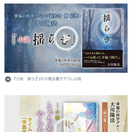
arrow_circle_right
『小説 揺らぎ』大川隆法書き下ろし小説