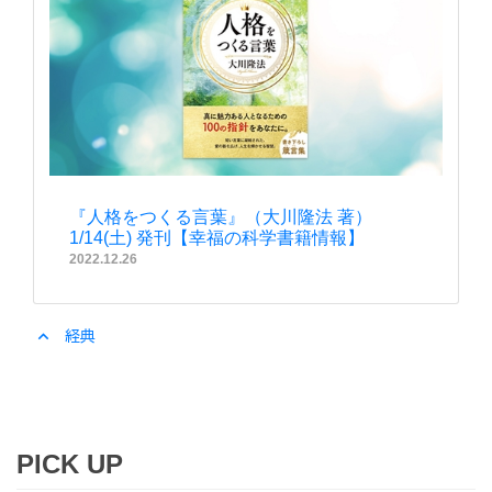
『人格をつくる言葉』（大川隆法 著）
1/14(土) 発刊【幸福の科学書籍情報】
2022.12.26
expand_less
経典
PICK UP