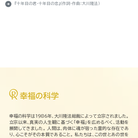
arrow_circle_right
『十年目の君・十年目の恋』（作詞・作曲：大川隆法）
幸福の科学は1986年、大川隆法総裁によって立宗されました。
立宗以来、真実の人生観に基づく「幸福」を広めるべく、活動を
展開してきました。 人間は、肉体に魂が宿った霊的な存在であ
り、心こそがその本質であること。 私たちは、この世とあの世を