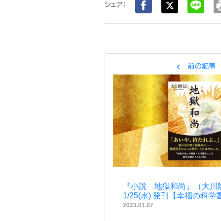
pr
シェア：
chevron_left
前の記事
『小説 地獄和尚』（大川隆
1/25(水) 発刊【幸福の科
2023.01.07