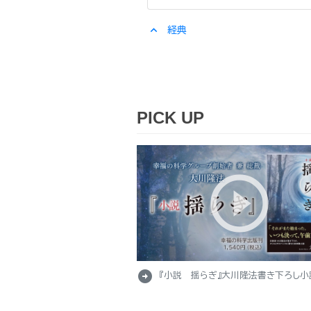
expand_less
経典
PICK UP
arrow_circle_right
『小説 揺らぎ』大川隆法書き下ろし小