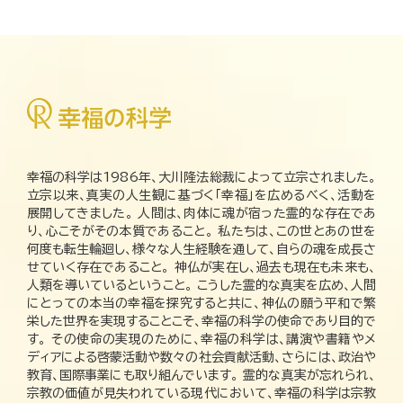
幸福の科学は1986年、大川隆法総裁によって立宗されました。
立宗以来、真実の人生観に基づく「幸福」を広めるべく、活動を
展開してきました。 人間は、肉体に魂が宿った霊的な存在であ
り、心こそがその本質であること。 私たちは、この世とあの世を
何度も転生輪廻し、様々な人生経験を通して、自らの魂を成長さ
せていく存在であること。 神仏が実在し、過去も現在も未来も、
人類を導いているということ。 こうした霊的な真実を広め、人間
にとっての本当の幸福を探究すると共に、神仏の願う平和で繁
栄した世界を実現することこそ、幸福の科学の使命であり目的で
す。 その使命の実現のために、幸福の科学は、講演や書籍やメ
ディアによる啓蒙活動や数々の社会貢献活動、さらには、政治や
教育、国際事業にも取り組んでいます。 霊的な真実が忘れられ、
宗教の価値が見失われている現代において、幸福の科学は宗教