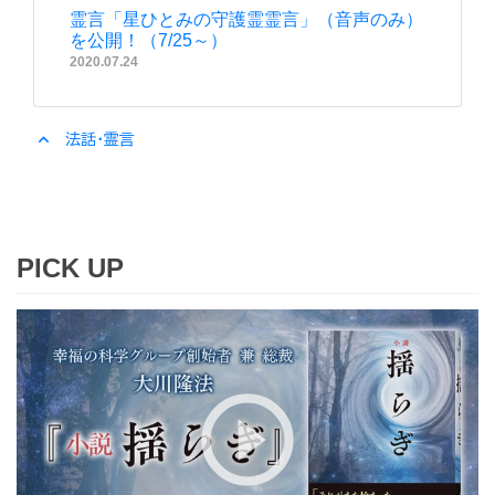
霊言「星ひとみの守護霊霊言」（音声のみ）
を公開！（7/25～）
2020.07.24
expand_less
法話・霊言
PICK UP