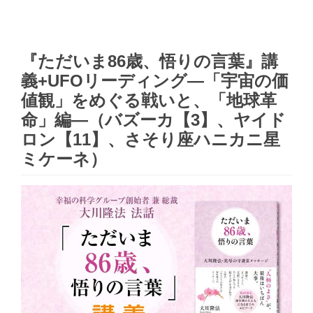
『ただいま86歳、悟りの言葉』講
義+UFOリーディング―「宇宙の価
値観」をめぐる戦いと、「地球革
命」編―（バズーカ【3】、ヤイド
ロン【11】、さそり座ハニカニ星
ミケーネ）