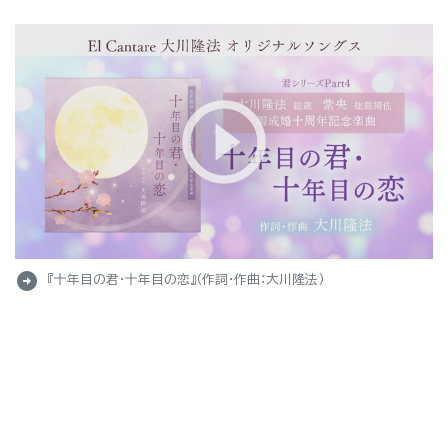
arrow_circle_right
『十年目の君・十年目の恋』（作詞・作曲：大川隆法）