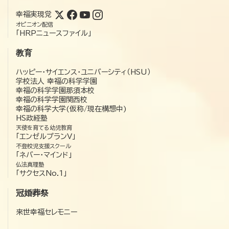
幸福実現党
オピニオン配信
「HRPニュースファイル」
教育
ハッピー・サイエンス・ユニバーシティ（HSU）
学校法人 幸福の科学学園
幸福の科学学園那須本校
幸福の科学学園関西校
幸福の科学大学(仮称/現在構想中)
HS政経塾
天使を育てる幼児教育
「エンゼルプランV」
不登校児支援スクール
「ネバー・マインド」
仏法真理塾
「サクセスNo.1」
冠婚葬祭
来世幸福セレモニー