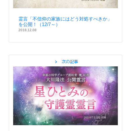
霊言「不信仰の家族にはどう対処すべきか」
を公開！（12/7～）
2018.12.08
chevron_right
次の記事