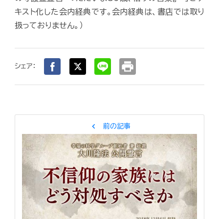
キスト化した会内経典です。会内経典は、書店では取り
扱っておりません。）
print
シェア：
chevron_left
前の記事