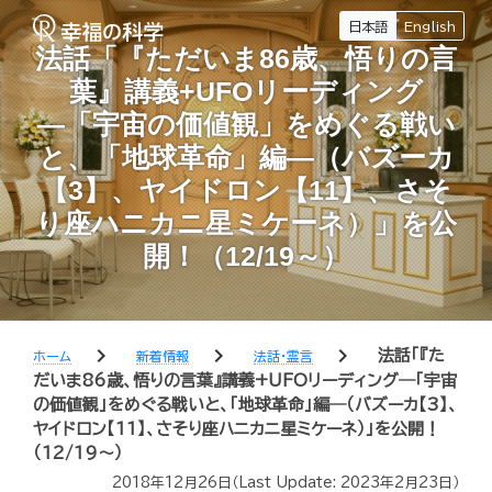
日本語
English
法話「『ただいま86歳、悟りの言
葉』講義+UFOリーディング
―「宇宙の価値観」をめぐる戦い
と、「地球革命」編―（バズーカ
【3】、ヤイドロン【11】、さそ
り座ハニカニ星ミケーネ）」を公
開！（12/19～）
chevron_right
chevron_right
chevron_right
法話「『た
ホーム
新着情報
法話・霊言
だいま86歳、悟りの言葉』講義+UFOリーディング―「宇宙
の価値観」をめぐる戦いと、「地球革命」編―（バズーカ【3】、
ヤイドロン【11】、さそり座ハニカニ星ミケーネ）」を公開！
（12/19～）
2018年12月26日
（Last Update:
2023年2月23日
）