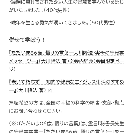
・経験に裏打ちされた深い人生の智慧を学んでいる感じ
がいたしました。（40代男性）
・晩年を生きる勇気が湧いてきました。（50代男性）
併せて学ぼう！
『ただいま86歳、悟りの言葉―大川隆法・実母の守護霊
メッセージ―』（大川隆法 著）※会内経典（会員限定ペー
ジ）
『老いて朽ちず ―知的で健康なエイジレス生活のすすめ
―』（大川隆法 著）
open_in_new
拝聴希望の方は、全国の幸福の科学の精舎・支部・拠点
にお問い合わせください。
（※：『ただいま86歳、悟りの言葉』は、霊言「秘書長先生
の守護霊霊言―『ただいま86歳、悟りの言葉』―」をテ