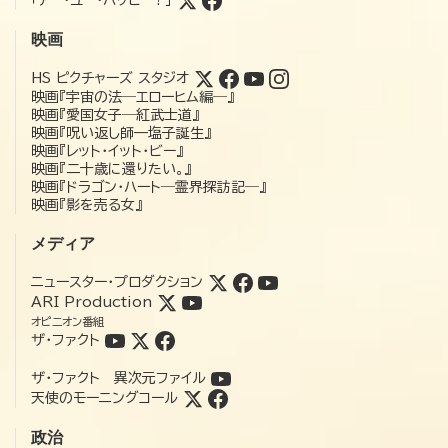
映画
HS ピクチャーズ スタジオ
映画『宇宙の法―エローヒム編―』
映画『愛国女子―紅武士道』
映画『呪い返し師—塩子誕生』
映画『レット・イット・ビー』
映画『二十歳に還りたい。』
映画『ドラゴン・ハート―霊界探訪記―』
映画『影を売る女』
メディア
ニュースター・プロダクション
ARI Production
オピニオン番組
ザ・ファクト
ザ・ファクト 異次元ファイル
天使のモーニングコール
政治