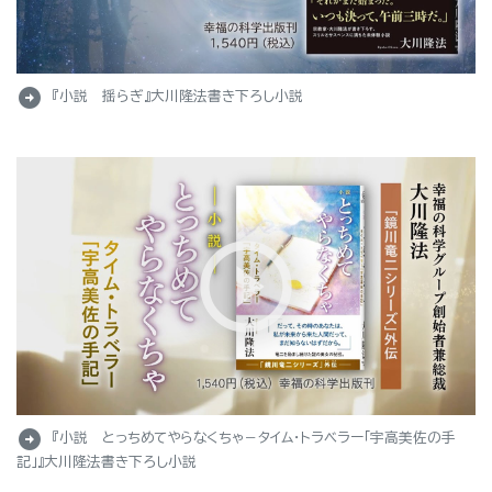
arrow_circle_right
『小説 揺らぎ』大川隆法書き下ろし小説
arrow_circle_right
『小説 とっちめてやらなくちゃ－タイム・トラベラー「宇高美佐の手
記」』大川隆法書き下ろし小説