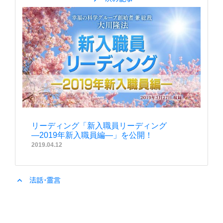
リーディング「新入職員リーディング
―2019年新入職員編―」を公開！
2019.04.12
expand_less
法話・霊言