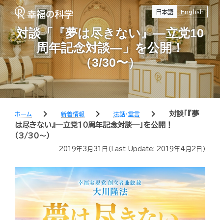
日本語
English
対談「『夢は尽きない』―立党10
周年記念対談―」を公開！
（3/30〜）
chevron_right
chevron_right
chevron_right
対談「『夢
ホーム
新着情報
法話・霊言
は尽きない』―立党10周年記念対談―」を公開！
（3/30〜）
2019年3月31日
（Last Update:
2019年4月2日
）