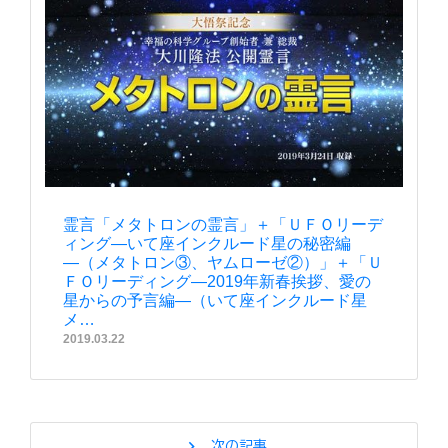
霊言「メタトロンの霊言」＋「ＵＦＯリーデ
ィング―いて座インクルード星の秘密編
―（メタトロン③、ヤムローゼ②）」＋「Ｕ
ＦＯリーディング―2019年新春挨拶、愛の
星からの予言編―（いて座インクルード星
メ…
2019.03.22
chevron_right
次の記事