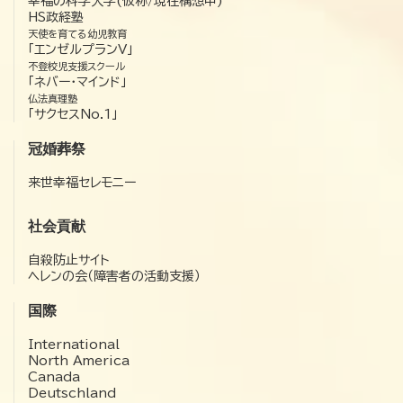
幸福の科学大学(仮称/現在構想中)
HS政経塾
天使を育てる幼児教育
「エンゼルプランV」
不登校児支援スクール
「ネバー・マインド」
仏法真理塾
「サクセスNo.1」
冠婚葬祭
来世幸福セレモニー
社会貢献
自殺防止サイト
ヘレンの会（障害者の活動支援）
国際
International
North America
Canada
Deutschland