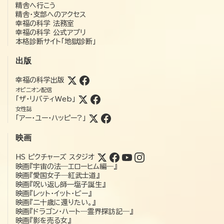
精舎へ行こう
精舎・支部へのアクセス
幸福の科学 法務室
幸福の科学 公式アプリ
本格診断サイト「地獄診断」
出版
幸福の科学出版
オピニオン配信
「ザ・リバティWeb」
女性誌
「アー・ユー・ハッピー?」
映画
HS ピクチャーズ スタジオ
映画『宇宙の法―エローヒム編―』
映画『愛国女子―紅武士道』
映画『呪い返し師—塩子誕生』
映画『レット・イット・ビー』
映画『二十歳に還りたい。』
映画『ドラゴン・ハート―霊界探訪記―』
映画『影を売る女』