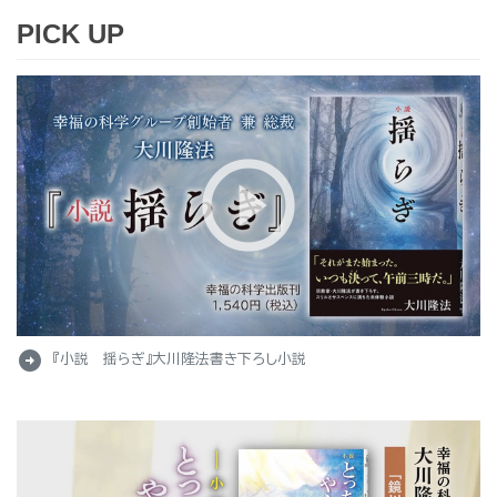
PICK UP
arrow_circle_right
『小説 揺らぎ』大川隆法書き下ろし小説