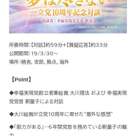
所要時間：【対談】約59分+【質疑応答】約33分
公開期間：19/3/30～
場所：精舎, 支部, 拠点, 海外
【Point】
◆幸福実現党創立者兼総裁 大川隆法 および 幸福実現
党党首 釈量子による対談
◆大川総裁が立党10周年に寄せた“意外な感想”
◆「胆力がある」―6年間党首を務めている釈量子の魅
力