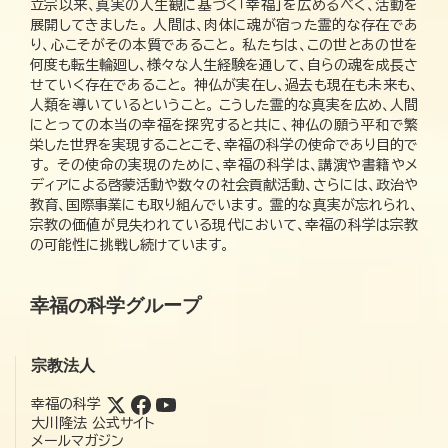
立宗以来、真実の人生観に基づく「幸福」を広めるべく、活動を
展開してきました。 人間は、肉体に魂が宿った霊的な存在であ
り、心こそがその本質であること。 私たちは、この世とあの世を
何度も転生輪廻し、様々な人生経験を通して、自らの魂を成長さ
せていく存在であること。 神仏が実在し、過去も現在も未来も、
人類を導いているということ。 こうした霊的な真実を広め、人間
にとっての本当の幸福を探究すると共に、神仏の願う平和で繁
栄した世界を実現することこそ、幸福の科学の使命であり目的で
す。 その使命の実現のために、幸福の科学は、講演や書籍やメ
ディアによる啓蒙活動や数々の社会貢献活動、さらには、政治や
教育、国際事業にも取り組んでいます。 霊的な真実が忘れられ、
宗教の価値が見失われている現代において、幸福の科学は宗教
の可能性に挑戦し続けています。
幸福の科学グループ
宗教法人
幸福の科学
大川隆法 公式サイト
メールマガジン