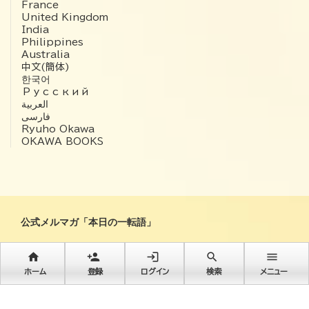
France
United Kingdom
India
Philippines
Australia
中文(簡体)
한국어
Русский
العربية‏
فارسی
Ryuho Okawa
OKAWA BOOKS
公式メルマガ「本日の一転語」
毎朝8時に大川隆法総裁ご著書より抜粋メッセージが届きます！
home
person_add
login
search
menu
登録
ホーム
登録
ログイン
検索
メニュー