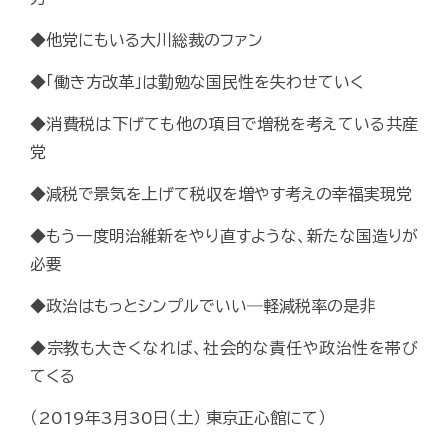
◆他党にもいる大川総裁のファン
◆「働き方改革」は勤勉な国民性を失わせていく
◆消費税は下げても他の項目で増税を考えている共産
党
◆減税で景気を上げて税収を増やす考えの幸福実現党
◆もう一度明治維新をやり直すような、新たな国造りが
必要
◆政治はもっとシンプルでいい―軽減税率の是非
◆宗教も大きくなれば、社会的な責任や政治性を帯び
てくる
（2019年3月30日（土） 東京正心館にて）