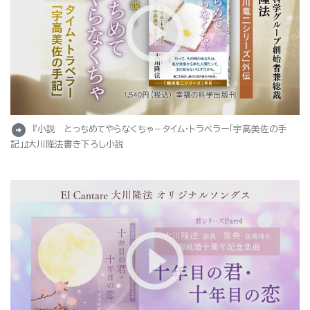
arrow_circle_right
『小説 とっちめてやらなくちゃ－タイム・トラベラー「宇高美佐の手
記」』大川隆法書き下ろし小説