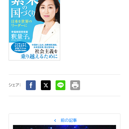
print
シェア：
chevron_left
前の記事