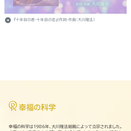
arrow_circle_right
『十年目の君・十年目の恋』（作詞・作曲：大川隆法）
幸福の科学は1986年、大川隆法総裁によって立宗されました。