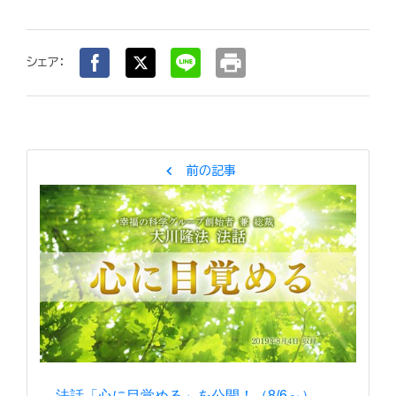
print
シェア：
chevron_left
前の記事
法話「心に目覚める」を公開！（8/6～）