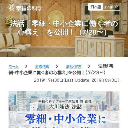
日本語
English
法話「零細・中小企業に働く者の
心構え」を公開！（7/28〜）
chevron_right
chevron_right
chevron_right
法話「零
ホーム
新着情報
法話・霊言
細・中小企業に働く者の心構え」を公開！（7/28〜）
2019年7月30日
（Last Update:
2019年8月8日
）