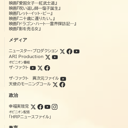
映画『愛国女子―紅武士道』
映画『呪い返し師—塩子誕生』
映画『レット・イット・ビー』
映画『二十歳に還りたい。』
映画『ドラゴン・ハート―霊界探訪記―』
映画『影を売る女』
メディア
ニュースター・プロダクション
ARI Production
オピニオン番組
ザ・ファクト
ザ・ファクト 異次元ファイル
天使のモーニングコール
政治
幸福実現党
オピニオン配信
「HRPニュースファイル」
教育