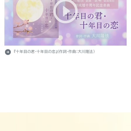
arrow_circle_right
『十年目の君・十年目の恋』（作詞・作曲：大川隆法）