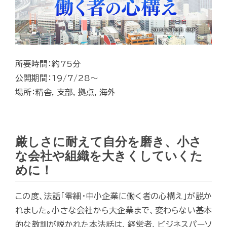
所要時間：約75分
公開期間：19/7/28～
場所：精舎, 支部, 拠点, 海外
厳しさに耐えて自分を磨き、小さ
な会社や組織を大きくしていくた
めに！
この度、法話「零細・中小企業に働く者の心構え」が説か
れました。小さな会社から大企業まで、変わらない基本
的な教訓が説かれた本法話は、経営者、ビジネスパーソ