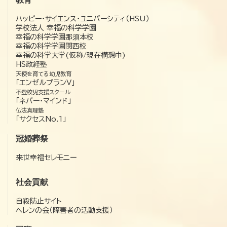
ハッピー・サイエンス・ユニバーシティ（HSU）
学校法人 幸福の科学学園
幸福の科学学園那須本校
幸福の科学学園関西校
幸福の科学大学(仮称/現在構想中)
HS政経塾
天使を育てる幼児教育
「エンゼルプランV」
不登校児支援スクール
「ネバー・マインド」
仏法真理塾
「サクセスNo.1」
冠婚葬祭
来世幸福セレモニー
社会貢献
自殺防止サイト
ヘレンの会（障害者の活動支援）