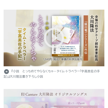
arrow_circle_right
『小説 とっちめてやらなくちゃ－タイム・トラベラー「宇高美佐の手
記」』大川隆法書き下ろし小説