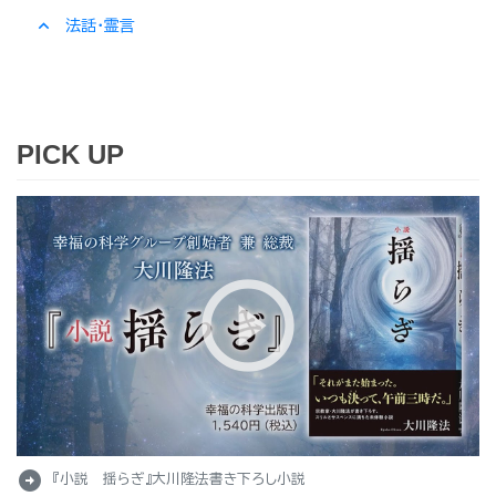
expand_less
法話・霊言
PICK UP
arrow_circle_right
『小説 揺らぎ』大川隆法書き下ろし小説