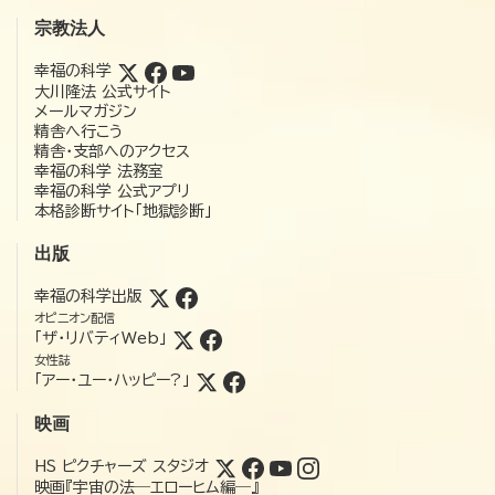
宗教法人
幸福の科学
大川隆法 公式サイト
メールマガジン
精舎へ行こう
精舎・支部へのアクセス
幸福の科学 法務室
幸福の科学 公式アプリ
本格診断サイト「地獄診断」
出版
幸福の科学出版
オピニオン配信
「ザ・リバティWeb」
女性誌
「アー・ユー・ハッピー?」
映画
HS ピクチャーズ スタジオ
映画『宇宙の法―エローヒム編―』