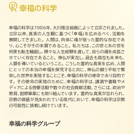
幸福の科学は1986年、大川隆法総裁によって立宗されました。
立宗以来、真実の人生観に基づく「幸福」を広めるべく、活動を
展開してきました。 人間は、肉体に魂が宿った霊的な存在であ
り、心こそがその本質であること。 私たちは、この世とあの世を
何度も転生輪廻し、様々な人生経験を通して、自らの魂を成長さ
せていく存在であること。 神仏が実在し、過去も現在も未来も、
人類を導いているということ。 こうした霊的な真実を広め、人間
にとっての本当の幸福を探究すると共に、神仏の願う平和で繁
栄した世界を実現することこそ、幸福の科学の使命であり目的で
す。 その使命の実現のために、幸福の科学は、講演や書籍やメ
ディアによる啓蒙活動や数々の社会貢献活動、さらには、政治や
教育、国際事業にも取り組んでいます。 霊的な真実が忘れられ、
宗教の価値が見失われている現代において、幸福の科学は宗教
の可能性に挑戦し続けています。
幸福の科学グループ