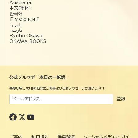
Australia
中文(簡体)
한국어
Русский
العربية‏
فارسی
Ryuho Okawa
OKAWA BOOKS
公式メルマガ「本日の一転語」
毎朝8時に大川隆法総裁ご著書より抜粋メッセージが届きます！
登録
ご案内
利用規約
推奨環境
ソーシャルメディア・ガイ