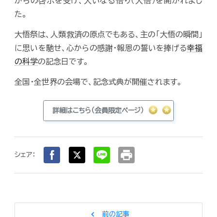
からの啓示を受け、大いなる悟り（大悟）を開かれまし
た。
大悟祭は、人類救済の原点でもある、主の「大悟の瞬間」
に思いを馳せ、心からの感謝・報恩の誓いを捧げる
幸福
の科学
の記念日です。
全国・全世界の会場で、記念式典が開催されます。
詳細はこちら（会員限定ページ）
print
シェア：
chevron_left
前の記事