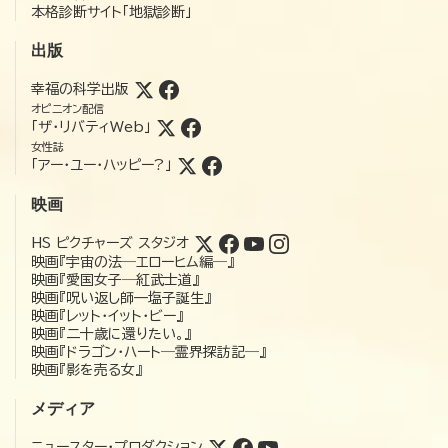
本格診断サイト「地獄診断」
出版
幸福の科学出版
オピニオン配信
「ザ・リバティWeb」
女性誌
「アー・ユー・ハッピー?」
映画
HS ピクチャーズ スタジオ
映画『宇宙の法―エローヒム編―』
映画『愛国女子―紅武士道』
映画『呪い返し師—塩子誕生』
映画『レット・イット・ビー』
映画『二十歳に還りたい。』
映画『ドラゴン・ハート―霊界探訪記―』
映画『影を売る女』
メディア
ニュースター・プロダクション