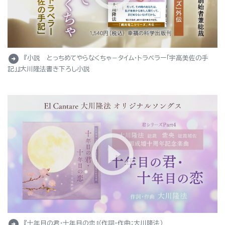
arrow_circle_right
『小説 とっちめてやらなくちゃ－タイム・トラベラー「宇高美佐の手
記」』大川隆法書き下ろし小説
arrow_circle_right
『十年目の君・十年目の恋』（作詞・作曲：大川隆法）