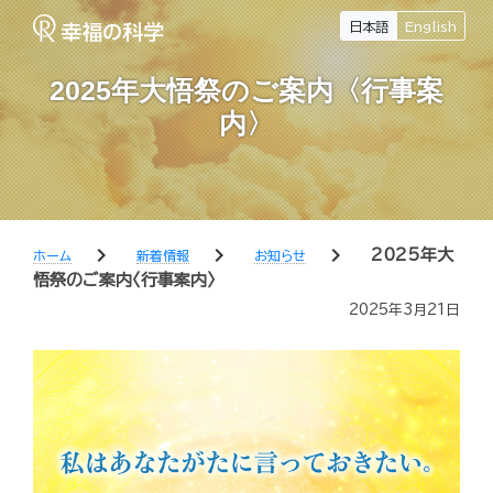
日本語
English
2025年大悟祭のご案内〈行事案
内〉
chevron_right
chevron_right
chevron_right
2025年大
ホーム
新着情報
お知らせ
悟祭のご案内〈行事案内〉
2025年3月21日