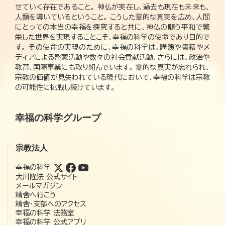
せていく存在であること。 神仏が実在し、過去も現在も未来も、
人類を導いているということ。 こうした霊的な真実を広め、人間
にとっての本当の幸福を探究すると共に、神仏の願う平和で繁
栄した世界を実現することこそ、幸福の科学の使命であり目的で
す。 その使命の実現のために、幸福の科学は、講演や書籍やメ
ディアによる啓蒙活動や数々の社会貢献活動、さらには、政治や
教育、国際事業にも取り組んでいます。 霊的な真実が忘れられ、
宗教の価値が見失われている現代において、幸福の科学は宗教
の可能性に挑戦し続けています。
幸福の科学グループ
宗教法人
幸福の科学
大川隆法 公式サイト
メールマガジン
精舎へ行こう
精舎・支部へのアクセス
幸福の科学 法務室
幸福の科学 公式アプリ