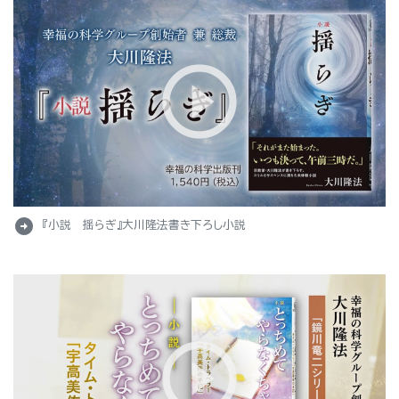
arrow_circle_right
『小説 揺らぎ』大川隆法書き下ろし小説