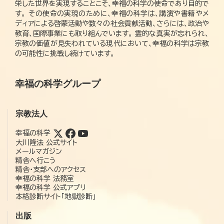
栄した世界を実現することこそ、幸福の科学の使命であり目的で
す。 その使命の実現のために、幸福の科学は、講演や書籍やメ
ディアによる啓蒙活動や数々の社会貢献活動、さらには、政治や
教育、国際事業にも取り組んでいます。 霊的な真実が忘れられ、
宗教の価値が見失われている現代において、幸福の科学は宗教
の可能性に挑戦し続けています。
幸福の科学グループ
宗教法人
幸福の科学
大川隆法 公式サイト
メールマガジン
精舎へ行こう
精舎・支部へのアクセス
幸福の科学 法務室
幸福の科学 公式アプリ
本格診断サイト「地獄診断」
出版