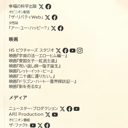
幸福の科学出版
オピニオン配信
「ザ・リバティWeb」
女性誌
「アー・ユー・ハッピー?」
映画
HS ピクチャーズ スタジオ
映画『宇宙の法―エローヒム編―』
映画『愛国女子―紅武士道』
映画『呪い返し師—塩子誕生』
映画『レット・イット・ビー』
映画『二十歳に還りたい。』
映画『ドラゴン・ハート―霊界探訪記―』
映画『影を売る女』
メディア
ニュースター・プロダクション
ARI Production
オピニオン番組
ザ・ファクト