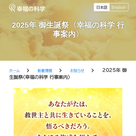
日本語
English
2025年 御生誕祭〈幸福の科学 行
事案内〉
chevron_right
chevron_right
chevron_right
2025年 御
ホーム
新着情報
お知らせ
生誕祭〈幸福の科学 行事案内〉