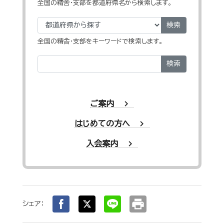
全国の精舎・支部を都道府県名から検索します。
検索
全国の精舎・支部をキーワードで検索します。
検索
chevron_right
ご案内
chevron_right
はじめての方へ
chevron_right
入会案内
print
シェア：