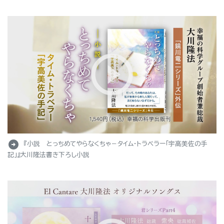
arrow_circle_right
『小説 とっちめてやらなくちゃ－タイム・トラベラー「宇高美佐の手
記」』大川隆法書き下ろし小説