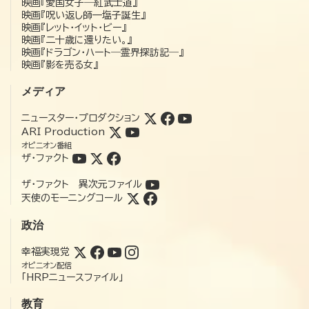
映画『愛国女子―紅武士道』
映画『呪い返し師—塩子誕生』
映画『レット・イット・ビー』
映画『二十歳に還りたい。』
映画『ドラゴン・ハート―霊界探訪記―』
映画『影を売る女』
メディア
ニュースター・プロダクション
ARI Production
オピニオン番組
ザ・ファクト
ザ・ファクト 異次元ファイル
天使のモーニングコール
政治
幸福実現党
オピニオン配信
「HRPニュースファイル」
教育