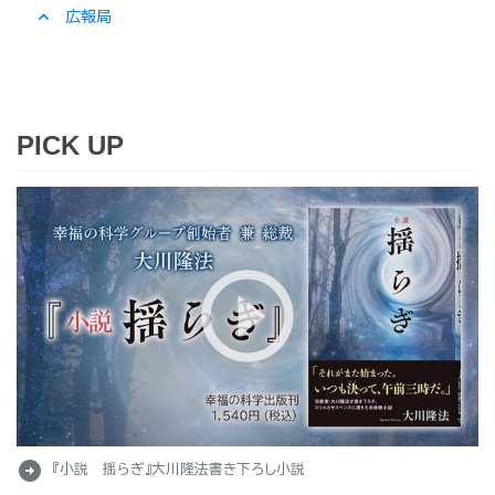
expand_less
広報局
PICK UP
arrow_circle_right
『小説 揺らぎ』大川隆法書き下ろし小説