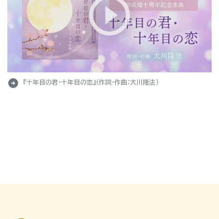
arrow_circle_right
『十年目の君・十年目の恋』（作詞・作曲：大川隆法）