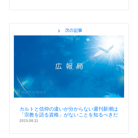
chevron_right
次の記事
カルトと信仰の違いが分からない週刊新潮は
「宗教を語る資格」がないことを知るべきだ
2015.08.11