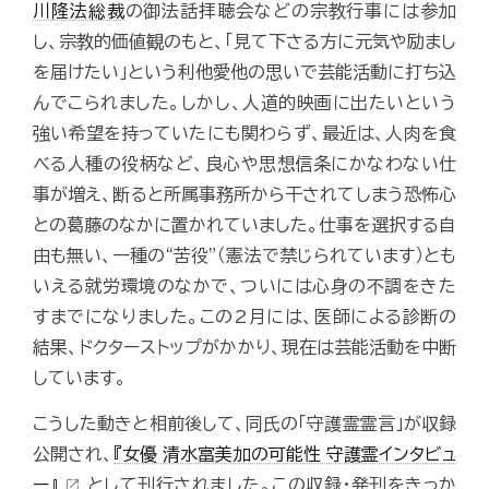
川隆法総裁
の御法話拝聴会などの宗教行事には参加
し、宗教的価値観のもと、「見て下さる方に元気や励まし
を届けたい」という利他愛他の思いで芸能活動に打ち込
んでこられました。しかし、人道的映画に出たいという
強い希望を持っていたにも関わらず、最近は、人肉を食
べる人種の役柄など、良心や思想信条にかなわない仕
事が増え、断ると所属事務所から干されてしまう恐怖心
との葛藤のなかに置かれていました。仕事を選択する自
由も無い、一種の“苦役”（憲法で禁じられています）とも
いえる就労環境のなかで、ついには心身の不調をきた
すまでになりました。この2月には、医師による診断の
結果、ドクターストップがかかり、現在は芸能活動を中断
しています。
こうした動きと相前後して、同氏の「守護霊霊言」が収録
公開され、
『女優 清水富美加の可能性 守護霊インタビュ
ー』
として刊行されました。この収録・発刊をきっか
open_in_new