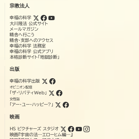
宗教法人
幸福の科学
大川隆法 公式サイト
メールマガジン
精舎へ行こう
精舎・支部へのアクセス
幸福の科学 法務室
幸福の科学 公式アプリ
本格診断サイト「地獄診断」
出版
幸福の科学出版
オピニオン配信
「ザ・リバティWeb」
女性誌
「アー・ユー・ハッピー?」
映画
HS ピクチャーズ スタジオ
映画『宇宙の法―エローヒム編―』