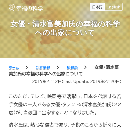
日本語
English
女優・清水富美加氏の幸福の科学
への出家について
chevron_right
chevron_right
chevron_right
女優・清水富
ホーム
新着情報
広報局
美加氏の幸福の科学への出家について
2017年2月12日
（Last Update:
2019年2月20日
）
このたび、テレビ、映画等で活躍し、日本を代表する若
手女優の一人である女優・タレントの清水富美加氏（22
歳）が、当教団に出家することになりました。
清水氏は、熱心な信者であり、子供のころから折々に
大