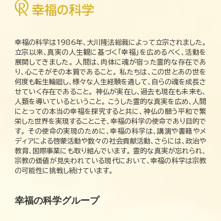
幸福の科学は1986年、大川隆法総裁によって立宗されました。
立宗以来、真実の人生観に基づく「幸福」を広めるべく、活動を
展開してきました。 人間は、肉体に魂が宿った霊的な存在であ
り、心こそがその本質であること。 私たちは、この世とあの世を
何度も転生輪廻し、様々な人生経験を通して、自らの魂を成長さ
せていく存在であること。 神仏が実在し、過去も現在も未来も、
人類を導いているということ。 こうした霊的な真実を広め、人間
にとっての本当の幸福を探究すると共に、神仏の願う平和で繁
栄した世界を実現することこそ、幸福の科学の使命であり目的で
す。 その使命の実現のために、幸福の科学は、講演や書籍やメ
ディアによる啓蒙活動や数々の社会貢献活動、さらには、政治や
教育、国際事業にも取り組んでいます。 霊的な真実が忘れられ、
宗教の価値が見失われている現代において、幸福の科学は宗教
の可能性に挑戦し続けています。
幸福の科学グループ