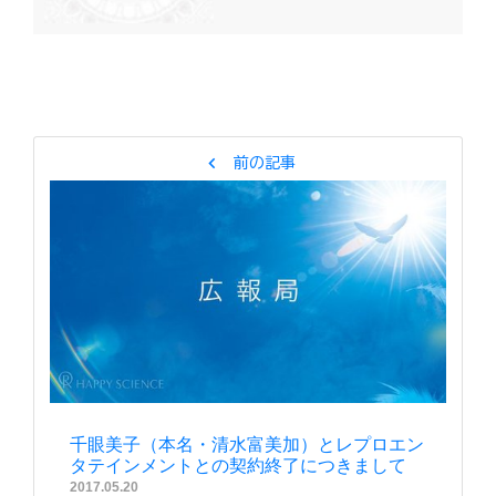
chevron_left
前の記事
千眼美子（本名・清水富美加）とレプロエン
タテインメントとの契約終了につきまして
2017.05.20