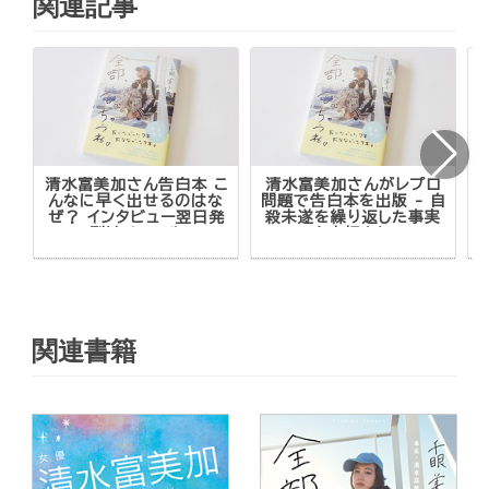
関連記事
清水富美加さん告白本 こ
清水富美加さんがレプロ
んなに早く出せるのはな
問題で告白本を出版 - 自
ぜ？ インタビュー翌日発
殺未遂を繰り返した事実
刊はノーマル
を赤裸々に
関連書籍