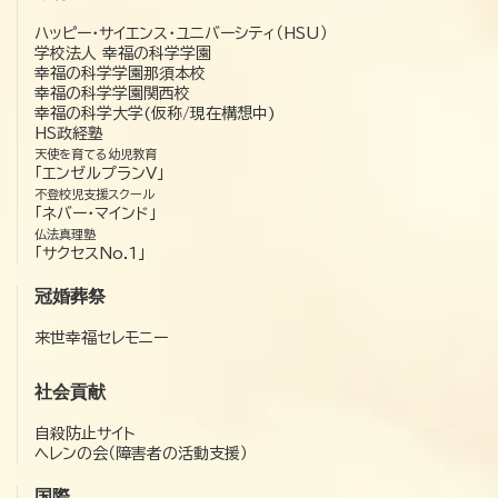
ハッピー・サイエンス・ユニバーシティ（HSU）
学校法人 幸福の科学学園
幸福の科学学園那須本校
幸福の科学学園関西校
幸福の科学大学(仮称/現在構想中)
HS政経塾
天使を育てる幼児教育
「エンゼルプランV」
不登校児支援スクール
「ネバー・マインド」
仏法真理塾
「サクセスNo.1」
冠婚葬祭
来世幸福セレモニー
社会貢献
自殺防止サイト
ヘレンの会（障害者の活動支援）
国際