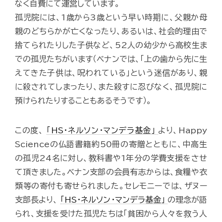
なく自費にて運営しています。
孤児院には、1歳から3歳という早い時期に、父親か母
親のどちらかが亡くなったり、あるいは、社会的理由で
捨てられたりした子供など、52人の幼少から高校生ま
での孤児たちがいます（ベナンでは、「上の歯から先に生
えてきた子供は、呪われている」という迷信があり、親
に殺されてしまったり、また殺すに忍びなく、孤児院に
預けられたりすることもあるそうです）。
この度、
「HS・ネルソン・マンデラ基金」
より、Happy
Scienceの仏語書籍約50冊の寄贈とともに、中高生
の孤児24名に対し、教科書や1年分の学費支援をさせ
て頂きました。ベナン支部の会員有志からは、食糧や衣
類等の寄付も寄せられました。セレモニーでは、ザヌー
支部長より、
「HS・ネルソン・マンデラ基金」
の理念が語
られ、支援を受けた孤児たちは「貧困から人々を救う人