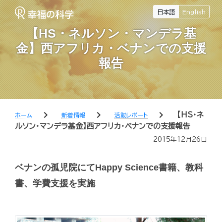
日本語
English
【HS・ネルソン・マンデラ基
金】西アフリカ・ベナンでの支援
報告
chevron_right
chevron_right
chevron_right
【HS・ネ
ホーム
新着情報
活動レポート
ルソン・マンデラ基金】西アフリカ・ベナンでの支援報告
2015年12月26日
ベナンの孤児院にてHappy Science書籍、教科
書、学費支援を実施