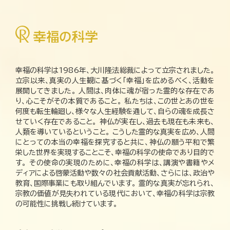
幸福の科学は1986年、大川隆法総裁によって立宗されました。
立宗以来、真実の人生観に基づく「幸福」を広めるべく、活動を
展開してきました。 人間は、肉体に魂が宿った霊的な存在であ
り、心こそがその本質であること。 私たちは、この世とあの世を
何度も転生輪廻し、様々な人生経験を通して、自らの魂を成長さ
せていく存在であること。 神仏が実在し、過去も現在も未来も、
人類を導いているということ。 こうした霊的な真実を広め、人間
にとっての本当の幸福を探究すると共に、神仏の願う平和で繁
栄した世界を実現することこそ、幸福の科学の使命であり目的で
す。 その使命の実現のために、幸福の科学は、講演や書籍やメ
ディアによる啓蒙活動や数々の社会貢献活動、さらには、政治や
教育、国際事業にも取り組んでいます。 霊的な真実が忘れられ、
宗教の価値が見失われている現代において、幸福の科学は宗教
の可能性に挑戦し続けています。