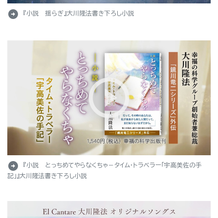
arrow_circle_right
『小説 揺らぎ』大川隆法書き下ろし小説
arrow_circle_right
『小説 とっちめてやらなくちゃ－タイム・トラベラー「宇高美佐の手
記」』大川隆法書き下ろし小説