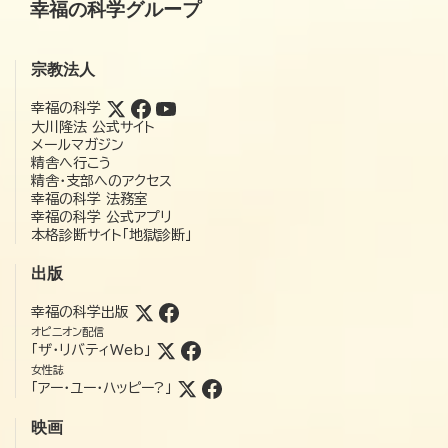
幸福の科学グループ
宗教法人
幸福の科学
大川隆法 公式サイト
メールマガジン
精舎へ行こう
精舎・支部へのアクセス
幸福の科学 法務室
幸福の科学 公式アプリ
本格診断サイト「地獄診断」
出版
幸福の科学出版
オピニオン配信
「ザ・リバティWeb」
女性誌
「アー・ユー・ハッピー?」
映画