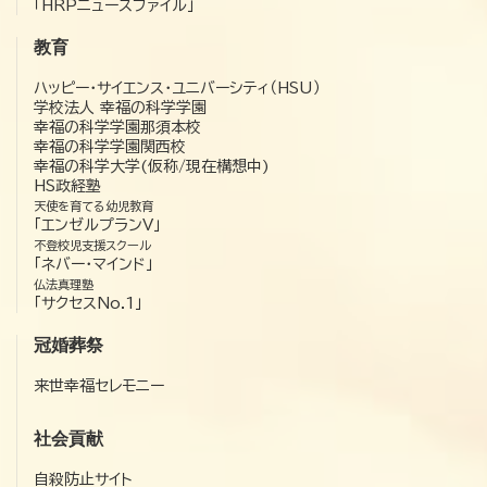
「HRPニュースファイル」
教育
ハッピー・サイエンス・ユニバーシティ（HSU）
学校法人 幸福の科学学園
幸福の科学学園那須本校
幸福の科学学園関西校
幸福の科学大学(仮称/現在構想中)
HS政経塾
天使を育てる幼児教育
「エンゼルプランV」
不登校児支援スクール
「ネバー・マインド」
仏法真理塾
「サクセスNo.1」
冠婚葬祭
来世幸福セレモニー
社会貢献
自殺防止サイト