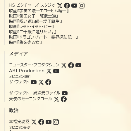
HS ピクチャーズ スタジオ
映画『宇宙の法―エローヒム編―』
映画『愛国女子―紅武士道』
映画『呪い返し師—塩子誕生』
映画『レット・イット・ビー』
映画『二十歳に還りたい。』
映画『ドラゴン・ハート―霊界探訪記―』
映画『影を売る女』
メディア
ニュースター・プロダクション
ARI Production
オピニオン番組
ザ・ファクト
ザ・ファクト 異次元ファイル
天使のモーニングコール
政治
幸福実現党
オピニオン配信