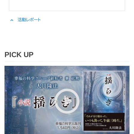
expand_less
活動レポート
PICK UP