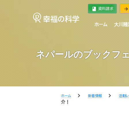
book
arrow_forward
資料請求
ホーム
大川隆
ネパールのブックフェ
chevron_right
chevron_right
ホーム
新着情報
活動レ
介！