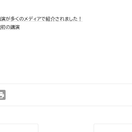
講演が多くのメディアで紹介されました！
裁初の講演
int