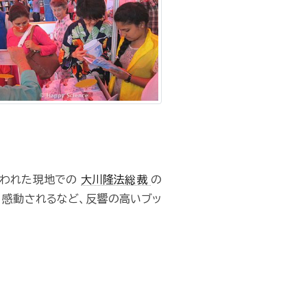
行われた現地での
大川隆法総裁
の
、感動されるなど、反響の高いブッ