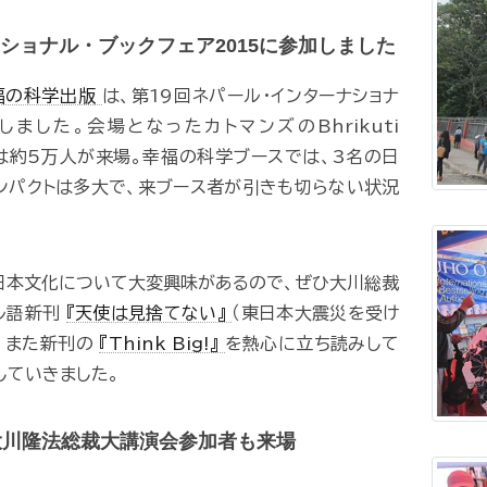
ショナル・ブックフェア2015に参加しました
福の科学出版
は、第19回ネパール・インターナショナ
しました。会場となったカトマンズのBhrikuti
Hallには約5万人が来場。幸福の科学ブースでは、3名の日
ンパクトは多大で、来ブース者が引きも切らない状況
日本文化について大変興味があるので、ぜひ大川総裁
ル語新刊
『天使は見捨てない』
（東日本大震災を受け
。また新刊の
『Think Big!』
を熱心に立ち読みして
していきました。
た大川隆法総裁大講演会参加者も来場