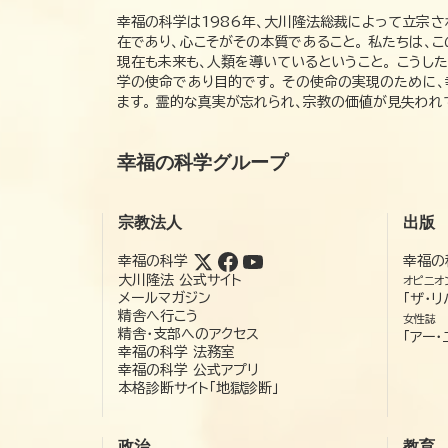
幸福の科学は1986年、大川隆法総裁によって立宗さ
在であり、心こそがその本質であること。 私たちは、
現在も未来も、人類を導いているということ。 こうし
学の使命であり目的です。 その使命の実現のために
ます。 霊的な真実が忘れられ、宗教の価値が見失わ
幸福の科学グループ
宗教法人
出版
幸福の科学
幸福の
大川隆法 公式サイト
オピニオ
メールマガジン
「ザ・リ
精舎へ行こう
女性誌
精舎・支部へのアクセス
「アー・
幸福の科学 法務室
幸福の科学 公式アプリ
本格診断サイト「地獄診断」
政治
教育