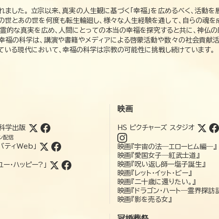
れました。 立宗以来、真実の人生観に基づく「幸福」を広めるべく、活動を
この世とあの世を何度も転生輪廻し、様々な人生経験を通して、自らの魂を
た霊的な真実を広め、人間にとっての本当の幸福を探究すると共に、神仏
、幸福の科学は、講演や書籍やメディアによる啓蒙活動や数々の社会貢献活
れている現代において、幸福の科学は宗教の可能性に挑戦し続けています。
映画
科学出版
HS ピクチャーズ スタジオ
ン配信
バティWeb」
映画『宇宙の法―エローヒム編―』
映画『愛国女子―紅武士道』
映画『呪い返し師—塩子誕生』
ユー・ハッピー?」
映画『レット・イット・ビー』
映画『二十歳に還りたい。』
映画『ドラゴン・ハート―霊界探訪
映画『影を売る女』
冠婚葬祭