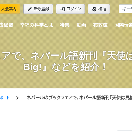
edit
login
local_florist
入会案内
新規登録
ログイン
植福
法総裁
幸福の科学とは
特集
動画
布教誌
国際伝
アで、ネパール語新刊『天使は見
Big!』などを紹介！
chevron_right
ネパールのブックフェアで、ネパール語新刊『天使は見捨てな
ポート