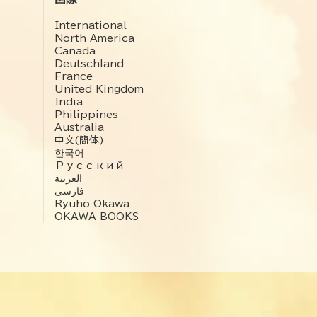
International
North America
Canada
Deutschland
France
United Kingdom
India
Philippines
Australia
中文(簡体)
한국어
Русский
العربية‏
فارسی
Ryuho Okawa
OKAWA BOOKS