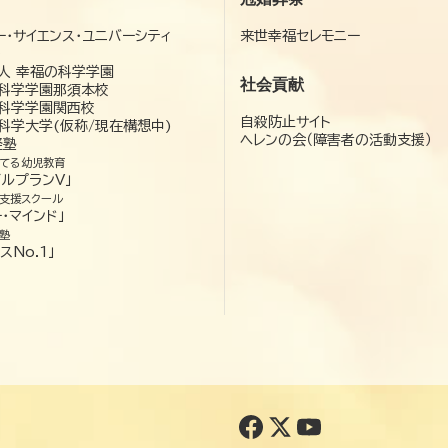
ー・サイエンス・ユニバーシティ
来世幸福セレモニー
）
人 幸福の科学学園
社会貢献
科学学園那須本校
科学学園関西校
自殺防止サイト
科学大学(仮称/現在構想中)
ヘレンの会（障害者の活動支援）
経塾
てる幼児教育
ゼルプランV」
支援スクール
・マインド」
塾
スNo.1」