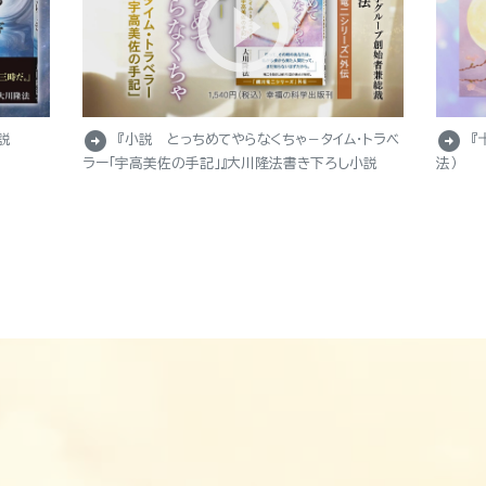
arrow_circle_right
arrow_circle_right
説
『小説 とっちめてやらなくちゃ－タイム・トラベ
『
ラー「宇高美佐の手記」』大川隆法書き下ろし小説
法）