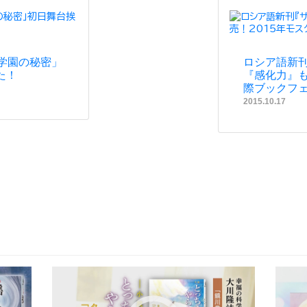
学園の秘密」
ロシア語新
た！
『感化力』も
際ブックフ
2015.10.17