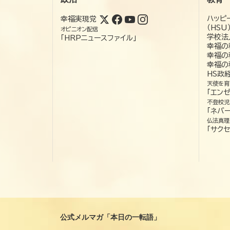
ハッピ
幸福実現党
（HSU
オピニオン配信
学校法
「HRPニュースファイル」
幸福の
幸福の
幸福の
HS政
天使を育
「エン
不登校児
「ネバー
仏法真理
「サクセ
公式メルマガ「本日の一転語」