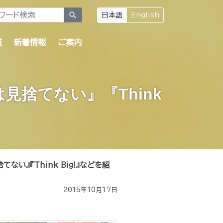
search
日本語
English
道
新着情報
ご案内
捨てない』『Think
い』『Think Big!』などを紹
2015年10月17日