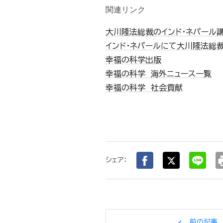
関連リンク
大川隆法総裁のインド・ネパール
インド・ネパールにて大川隆法総
幸福の科学出版
幸福の科学 海外ニュース一覧
幸福の科学 社会貢献
pr
シェア：
chevron_left
前の記事