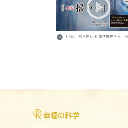
arrow_circle_right
『小説 揺らぎ』大川隆法書き下ろし小