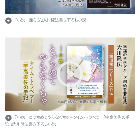
arrow_circle_right
『小説 揺らぎ』大川隆法書き下ろし小説
arrow_circle_right
『小説 とっちめてやらなくちゃ－タイム・トラベラー「宇高美佐の手
記」』大川隆法書き下ろし小説