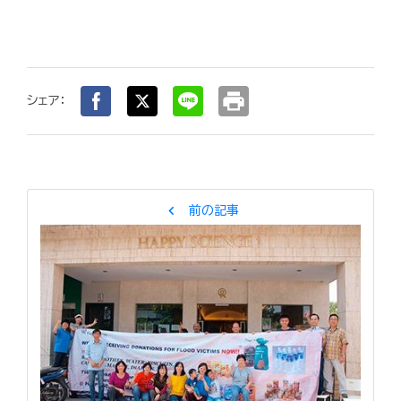
print
シェア：
chevron_left
前の記事