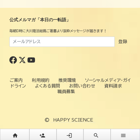
公式メルマガ「本日の一転語」
毎朝8時に大川隆法総裁ご著書より抜粋メッセージが届きます！
登録
ご案内
利用規約
推奨環境
ソーシャルメディア・ガイ
ドライン
よくある質問
お問い合わせ
資料請求
職員募集
©
HAPPY SCIENCE
home
person_add
login
search
menu