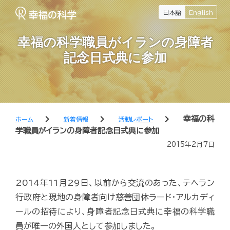
日本語
English
幸福の科学職員がイランの身障者
記念日式典に参加
chevron_right
chevron_right
chevron_right
幸福の科
ホーム
新着情報
活動レポート
学職員がイランの身障者記念日式典に参加
2015年2月7日
2014年11月29日、以前から交流のあった、テヘラン
行政府と現地の身障者向け慈善団体ラード・アルカディ
ールの招待により、身障者記念日式典に幸福の科学職
員が唯一の外国人として参加しました。