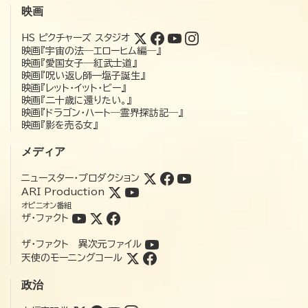
映画
HS ピクチャーズ スタジオ
映画『宇宙の法―エローヒム編―』
映画『愛国女子―紅武士道』
映画『呪い返し師—塩子誕生』
映画『レット・イット・ビー』
映画『二十歳に還りたい。』
映画『ドラゴン・ハート―霊界探訪記―』
映画『影を売る女』
メディア
ニュースター・プロダクション
ARI Production
オピニオン番組
ザ・ファクト
ザ・ファクト 異次元ファイル
天使のモーニングコール
政治