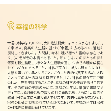
幸福の科学は1986年、大川隆法総裁によって立宗されました。
立宗以来、真実の人生観に基づく「幸福」を広めるべく、活動を
展開してきました。 人間は、肉体に魂が宿った霊的な存在であ
り、心こそがその本質であること。 私たちは、この世とあの世を
何度も転生輪廻し、様々な人生経験を通して、自らの魂を成長さ
せていく存在であること。 神仏が実在し、過去も現在も未来も、
人類を導いているということ。 こうした霊的な真実を広め、人間
にとっての本当の幸福を探究すると共に、神仏の願う平和で繁
栄した世界を実現することこそ、幸福の科学の使命であり目的で
す。 その使命の実現のために、幸福の科学は、講演や書籍やメ
ディアによる啓蒙活動や数々の社会貢献活動、さらには、政治や
教育、国際事業にも取り組んでいます。 霊的な真実が忘れられ、
宗教の価値が見失われている現代において、幸福の科学は宗教
の可能性に挑戦し続けています。