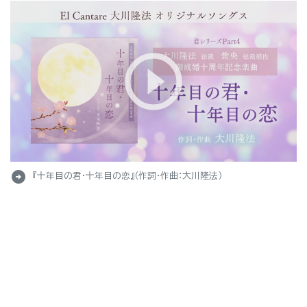
arrow_circle_right
『十年目の君・十年目の恋』（作詞・作曲：大川隆法）