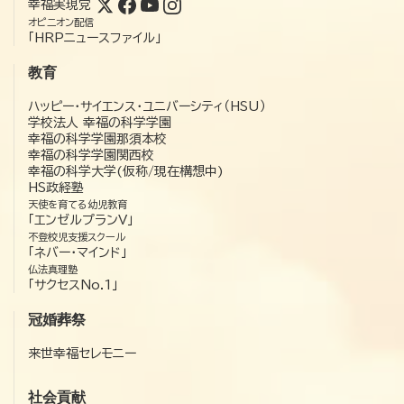
幸福実現党
オピニオン配信
「HRPニュースファイル」
教育
ハッピー・サイエンス・ユニバーシティ（HSU）
学校法人 幸福の科学学園
幸福の科学学園那須本校
幸福の科学学園関西校
幸福の科学大学(仮称/現在構想中)
HS政経塾
天使を育てる幼児教育
「エンゼルプランV」
不登校児支援スクール
「ネバー・マインド」
仏法真理塾
「サクセスNo.1」
冠婚葬祭
来世幸福セレモニー
社会貢献