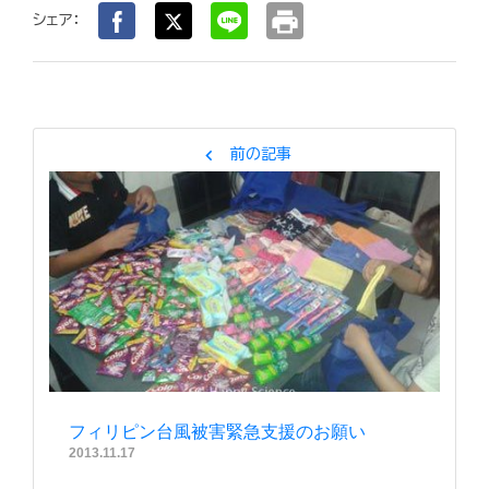
print
シェア：
chevron_left
前の記事
フィリピン台風被害緊急支援のお願い
2013.11.17