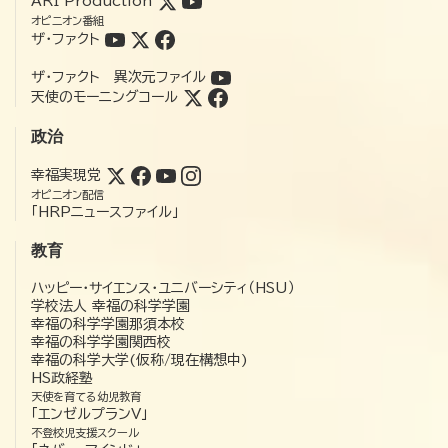
ARI Production
オピニオン番組
ザ・ファクト
ザ・ファクト 異次元ファイル
天使のモーニングコール
政治
幸福実現党
オピニオン配信
「HRPニュースファイル」
教育
ハッピー・サイエンス・ユニバーシティ（HSU）
学校法人 幸福の科学学園
幸福の科学学園那須本校
幸福の科学学園関西校
幸福の科学大学(仮称/現在構想中)
HS政経塾
天使を育てる幼児教育
「エンゼルプランV」
不登校児支援スクール