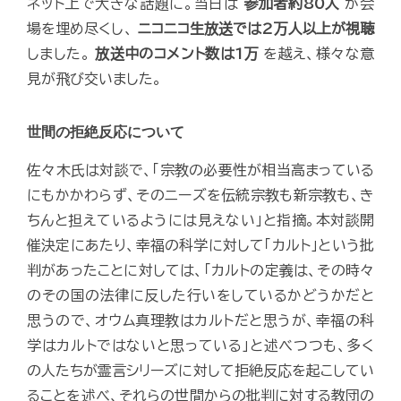
ネット上で大きな話題に。当日は
参加者約80人
が会
場を埋め尽くし、
ニコニコ生放送では2万人以上が視聴
しました。
放送中のコメント数は1万
を越え、様々な意
見が飛び交いました。
世間の拒絶反応について
佐々木氏は対談で、「宗教の必要性が相当高まっている
にもかかわらず、そのニーズを伝統宗教も新宗教も、き
ちんと担えているようには見えない」と指摘。本対談開
催決定にあたり、幸福の科学に対して「カルト」という批
判があったことに対しては、「カルトの定義は、その時々
のその国の法律に反した行いをしているかどうかだと
思うので、オウム真理教はカルトだと思うが、幸福の科
学はカルトではないと思っている」と述べつつも、多く
の人たちが霊言シリーズに対して拒絶反応を起こしてい
ることを述べ、それらの世間からの批判に対する教団の