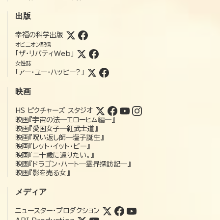
出版
幸福の科学出版
オピニオン配信
「ザ・リバティWeb」
女性誌
「アー・ユー・ハッピー?」
映画
HS ピクチャーズ スタジオ
映画『宇宙の法―エローヒム編―』
映画『愛国女子―紅武士道』
映画『呪い返し師—塩子誕生』
映画『レット・イット・ビー』
映画『二十歳に還りたい。』
映画『ドラゴン・ハート―霊界探訪記―』
映画『影を売る女』
メディア
ニュースター・プロダクション