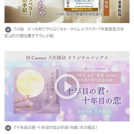
arrow_circle_right
『小説 とっちめてやらなくちゃ－タイム・トラベラー「宇高美佐の手
記」』大川隆法書き下ろし小説
arrow_circle_right
『十年目の君・十年目の恋』（作詞・作曲：大川隆法）