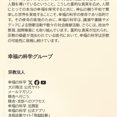
人類を導いているということ。 こうした霊的な真実を広め、人間
にとっての本当の幸福を探究すると共に、神仏の願う平和で繁
栄した世界を実現することこそ、幸福の科学の使命であり目的で
す。 その使命の実現のために、幸福の科学は、講演や書籍やメ
ディアによる啓蒙活動や数々の社会貢献活動、さらには、政治や
教育、国際事業にも取り組んでいます。 霊的な真実が忘れられ、
宗教の価値が見失われている現代において、幸福の科学は宗教
の可能性に挑戦し続けています。
幸福の科学グループ
宗教法人
幸福の科学
大川隆法 公式サイト
メールマガジン
精舎へ行こう
精舎・支部へのアクセス
幸福の科学 法務室
幸福の科学 公式アプリ
本格診断サイト「地獄診断」