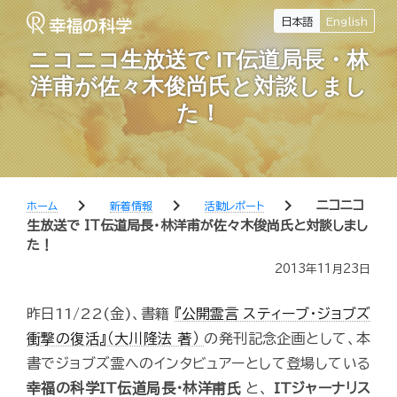
日本語
English
ニコニコ生放送で IT伝道局長・林
洋甫が佐々木俊尚氏と対談しまし
た！
chevron_right
chevron_right
chevron_right
ニコニコ
ホーム
新着情報
活動レポート
生放送で IT伝道局長・林洋甫が佐々木俊尚氏と対談しまし
た！
2013年11月23日
昨日11/22(金)、書籍
『公開霊言 スティーブ・ジョブズ
衝撃の復活』（大川隆法 著）
の発刊記念企画として、本
書でジョブズ霊へのインタビュアーとして登場している
幸福の科学IT伝道局長・林洋甫氏
と、
ITジャーナリス