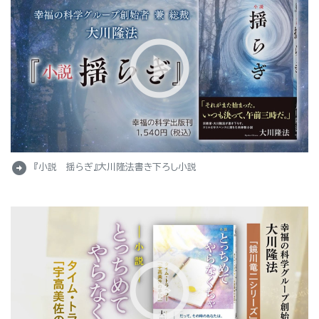
arrow_circle_right
『小説 揺らぎ』大川隆法書き下ろし小説