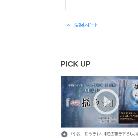
expand_less
活動レポート
PICK UP
arrow_circle_right
『小説 揺らぎ』大川隆法書き下ろし小