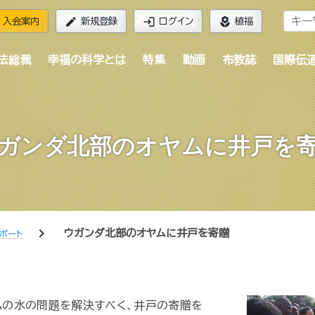
edit
login
local_florist
入会案内
新規登録
ログイン
植福
法総裁
幸福の科学とは
特集
動画
布教誌
国際伝
ガンダ北部のオヤムに井戸を
chevron_right
ウガンダ北部のオヤムに井戸を寄贈
ポート
ムの水の問題を解決すべく、井戸の寄贈を