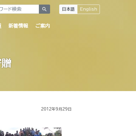
search
日本語
English
道
新着情報
ご案内
寄贈
2012年9月29日