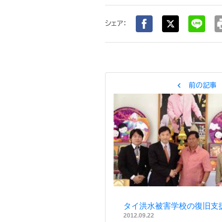
pr
シェア：
chevron_left
前の記事
タイ洪水被害学校の復旧支
2012.09.22