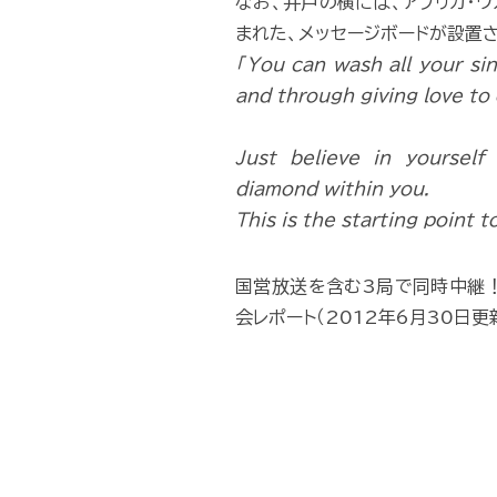
なお、井戸の横には、アフリカ・
まれた、メッセージボードが設置
「You can wash all your si
and through giving love to 
Just believe in yourself
diamond within you.
This is the starting point t
国営放送を含む3局で同時中継！
会レポート（2012年6月30日更