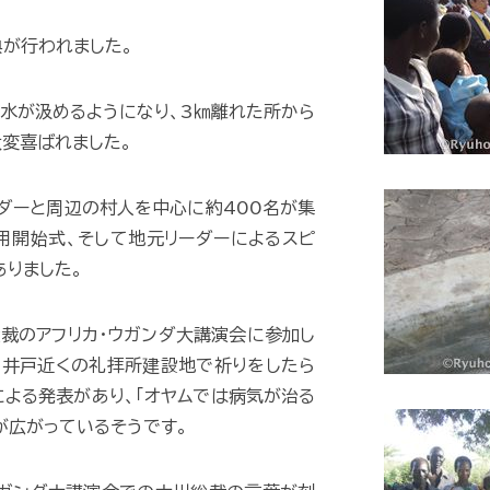
典が行われました。
水が汲めるようになり、3㎞離れた所から
変喜ばれました。
ダーと周辺の村人を中心に約400名が集
用開始式、そして地元リーダーによるスピ
ありました。
裁のアフリカ・ウガンダ大講演会に参加し
、井戸近くの礼拝所建設地で祈りをしたら
よる発表があり、「オヤムでは病気が治る
が広がっているそうです。