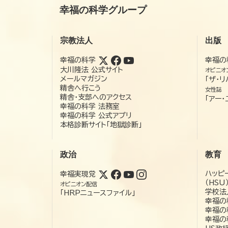
幸福の科学グループ
宗教法人
出版
幸福の科学
幸福の
大川隆法 公式サイト
オピニオ
メールマガジン
「ザ・リ
精舎へ行こう
女性誌
精舎・支部へのアクセス
「アー・
幸福の科学 法務室
幸福の科学 公式アプリ
本格診断サイト「地獄診断」
政治
教育
ハッピ
幸福実現党
（HSU
オピニオン配信
学校法
「HRPニュースファイル」
幸福の
幸福の
幸福の