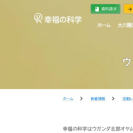
book
arrow_forward
資料請求
ホーム
大川隆
ウ
chevron_right
chevron_right
ホーム
新着情報
活動レ
幸福の科学はウガンダ北部オヤ