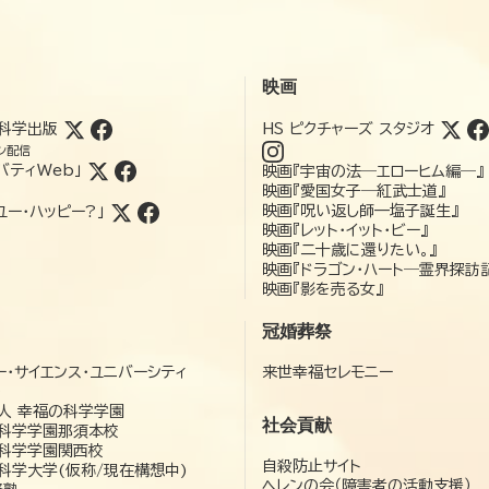
映画
科学出版
HS ピクチャーズ スタジオ
ン配信
バティWeb」
映画『宇宙の法―エローヒム編―』
映画『愛国女子―紅武士道』
映画『呪い返し師—塩子誕生』
ユー・ハッピー?」
映画『レット・イット・ビー』
映画『二十歳に還りたい。』
映画『ドラゴン・ハート―霊界探訪
映画『影を売る女』
冠婚葬祭
ー・サイエンス・ユニバーシティ
来世幸福セレモニー
）
人 幸福の科学学園
社会貢献
科学学園那須本校
科学学園関西校
自殺防止サイト
科学大学(仮称/現在構想中)
ヘレンの会（障害者の活動支援）