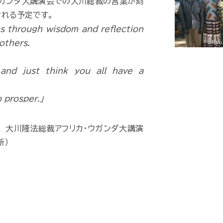
ウガンダ大講演会での大川総裁の言葉が刻
される予定です。
ns through wisdom and reflection
others.
 and just think you all have a
o prosper.」
 大川隆法総裁アフリカ・ウガンダ大講演
新）