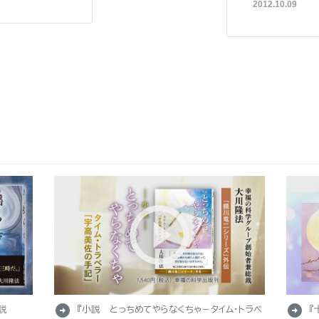
2012.10.09
arrow_circle_right
arrow_circle_right
説
『小説 とっちめてやらなくちゃ－タイム・トラベ
『