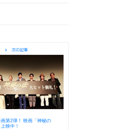
chevron_right
次の記事
画第2弾！ 映画「神秘の
ト上映中！