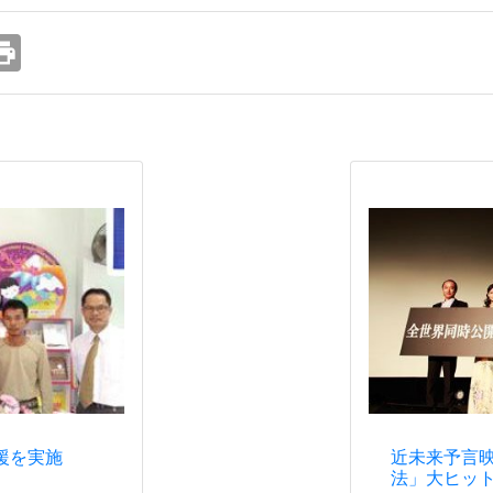
int
近未来予言映
援を実施
法」大ヒッ