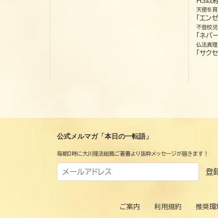
HS政
天使を育
「エン
不登校児
「ネバー
仏法真理
「サクセ
公式メルマガ「本日の一転語」
毎朝8時に大川隆法総裁ご著書より抜粋メッセージが届きます！
登
ご案内
利用規約
推奨環